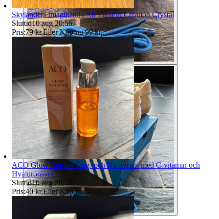
Skylanders Imaginators Air Lantern Creation Crystal
Sluttid
10 aug 20:56
.
Pris:
79 kr
,
Eller Köp nu
99 kr
,
.
ACO Glow Booster Dag- och Nattserum med C-vitamin och
Hyaluronsyra
Sluttid
10 aug 20:57
.
Pris:
40 kr
,
Eller Köp nu
50 kr
,
.