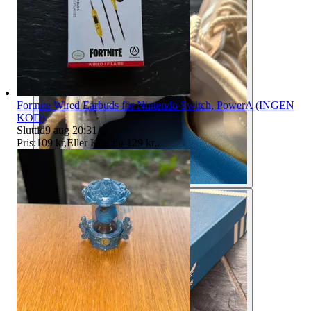
Fortnite Wired Earbuds för Nintendo Switch, PowerA (INGEN
KOD)
Sluttid
9 aug 20:31
.
Pris:
109 kr
,
Eller Köp nu
129 kr
,
.