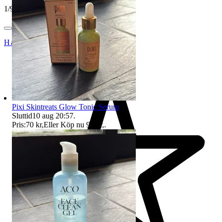
1
/
9
HackenKnacker
Pixi Skintreats Glow Tonic Serum
Sluttid
10 aug 20:57
.
Pris:
70 kr
,
Eller Köp nu
90 kr
,
.