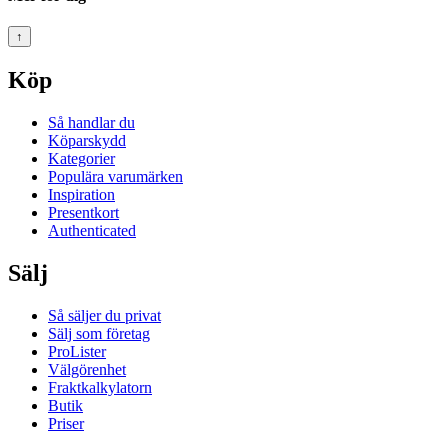
↑
Köp
Så handlar du
Köparskydd
Kategorier
Populära varumärken
Inspiration
Presentkort
Authenticated
Sälj
Så säljer du privat
Sälj som företag
ProLister
Välgörenhet
Fraktkalkylatorn
Butik
Priser