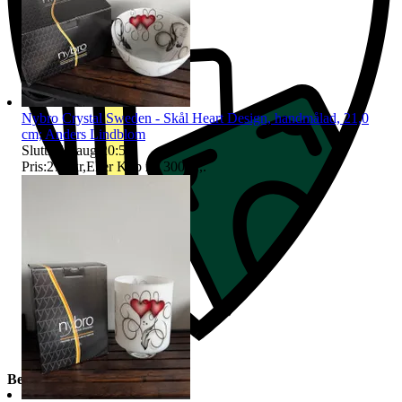
Nybro Crystal Sweden - Skål Heart Design, handmålad, 21,0
cm; Anders Lindblom
Sluttid
13 aug 20:58
.
Pris:
275 kr
,
Eller Köp nu
300 kr
,
.
Beskrivning