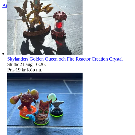
Anmäl
Sälj liknande
Skylanders Golden Queen och Fire Reactor Creation Crystal
Sluttid
21 aug 16:26
.
Pris:
19 kr
,
Köp nu
.