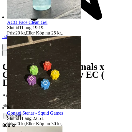
ACO Face Clean Gel
Sluttid
11 aug 19:19
.
Pris:
20 kr
,
Eller Köp nu
25 kr
,
.
5.0
CLOT adidas Originals x
Gazelle Sneakers by EC (
IH3144 )
Avslutad
27 jun 08:26
Slutpris
Gonggi Stenar - Squid Games
∙
Visa bud
Sluttid
11 aug 22:51
.
Pris:
20 kr
,
Eller Köp nu
30 kr
,
.
800 kr