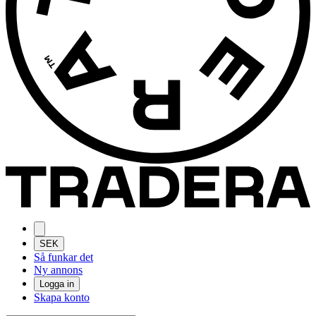
SEK
Så funkar det
Ny annons
Logga in
Skapa konto