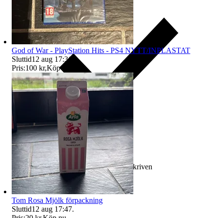
God of War - PlayStation Hits - PS4 NYTT/INPLASTAT
Sluttid
12 aug 17:31
.
Pris:
100 kr
,
Köp nu
.
Ersättning om varan inte är som beskriven
Tom Rosa Mjölk förpackning
Sluttid
12 aug 17:47
.
Pris:
20 kr
,
Köp nu
.