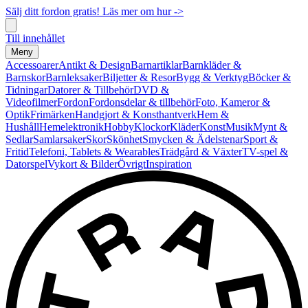
Sälj ditt fordon gratis! Läs mer om hur ->
Till innehållet
Meny
Accessoarer
Antikt & Design
Barnartiklar
Barnkläder &
Barnskor
Barnleksaker
Biljetter & Resor
Bygg & Verktyg
Böcker &
Tidningar
Datorer & Tillbehör
DVD &
Videofilmer
Fordon
Fordonsdelar & tillbehör
Foto, Kameror &
Optik
Frimärken
Handgjort & Konsthantverk
Hem &
Hushåll
Hemelektronik
Hobby
Klockor
Kläder
Konst
Musik
Mynt &
Sedlar
Samlarsaker
Skor
Skönhet
Smycken & Ädelstenar
Sport &
Fritid
Telefoni, Tablets & Wearables
Trädgård & Växter
TV-spel &
Datorspel
Vykort & Bilder
Övrigt
Inspiration