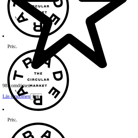
Pris:
.
983 omdömen
Läs omdömen
Följ
Pris:
.