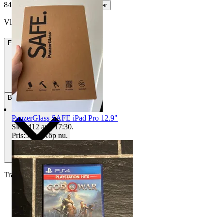
842 kr med köparskydd.
Läs mer
VladyslavT vann auktionen
Frakt
Från 49 kr
Betalning
Via Tradera
PanzerGlass SAFE iPad Pro 12.9"
Sluttid
12 aug 17:30
.
Pris:
59 kr
,
Köp nu
.
Traderas köparskydd