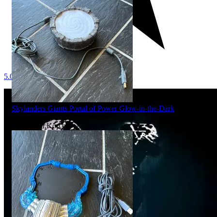
5.0
Skylanders Giants Portal of Power Glow-in-the-Dark
Sluttid
24 aug 13:06
.
Pris:
199 kr
,
Köp nu
.