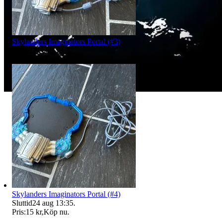
Skylanders Imaginators Portal (#3)
Sluttid
24 aug 13:32
.
Pris:
19 kr
,
Köp nu
.
Skylanders Imaginators Portal (#4)
Sluttid
24 aug 13:35
.
Pris:
15 kr
,
Köp nu
.