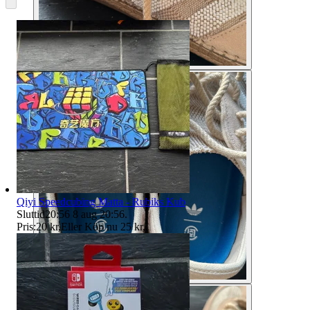
Qiyi Speedcubing Matta - Rubiks Kub
Sluttid
20:56
8 aug 20:56
.
Pris:
20 kr
,
Eller Köp nu
25 kr
,
.