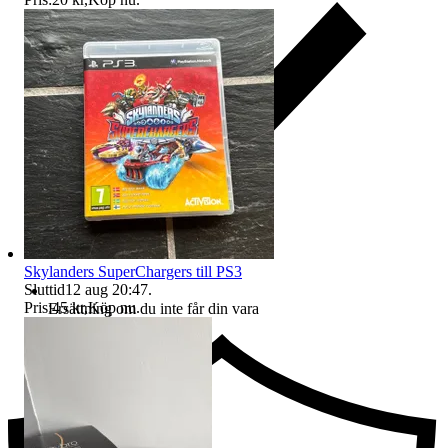
Skylanders SuperChargers till PS3
Sluttid
12 aug 20:47
.
Pris:
45 kr
,
Köp nu
.
Ersättning om du inte får din vara