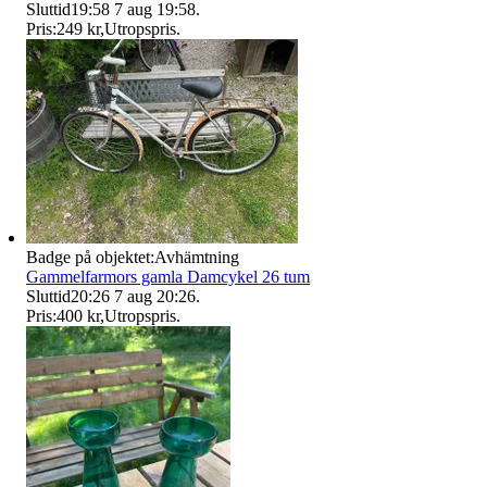
Sluttid
19:58
7 aug 19:58
.
Pris:
249 kr
,
Utropspris
.
Badge på objektet:
Avhämtning
Gammelfarmors gamla Damcykel 26 tum
Sluttid
20:26
7 aug 20:26
.
Pris:
400 kr
,
Utropspris
.