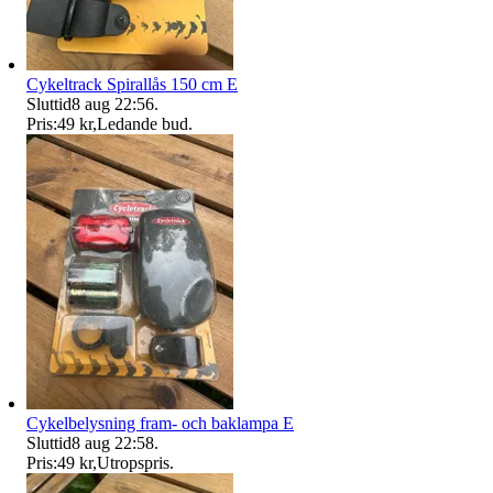
Cykeltrack Spirallås 150 cm E
Sluttid
8 aug 22:56
.
Pris:
49 kr
,
Ledande bud
.
Cykelbelysning fram- och baklampa E
Sluttid
8 aug 22:58
.
Pris:
49 kr
,
Utropspris
.