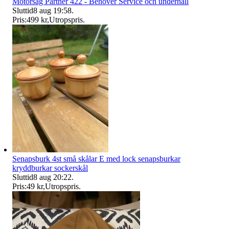
Motorsåg Partner 422 - Behöver Service och underhåll
Sluttid
8 aug 19:58
.
Pris:
499 kr
,
Utropspris
.
Senapsburk 4st små skålar E med lock senapsburkar
kryddburkar sockerskål
Sluttid
8 aug 20:22
.
Pris:
49 kr
,
Utropspris
.