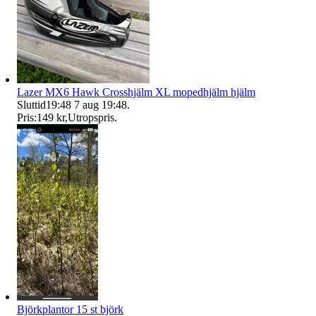
Lazer MX6 Hawk Crosshjälm XL mopedhjälm hjälm
Sluttid
19:48
7 aug 19:48
.
Pris:
149 kr
,
Utropspris
.
Björkplantor 15 st björk