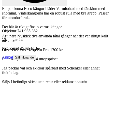
Ett par bruna Ecco kängor i läder Varmfodrad med fårskinn med
snörning. Vinterkängorna har en robust sula med bra grepp. Passar
för utomhusbruk.
Det här är riktigt fina o varma kängor.
Objektnr
741 935 362
Är i nära Nyskick dvs använda fåtal gånger när det var riktigt kallt
Visningar
24
ute .
Publicerad
25 jul 13:12
Obs ! Fast Pris / Köp Nu Pris 1300 kr
Anmäl
Sälj liknande
Eller så bjuder man på utropspriset.
Jag packar väl och skickar spårbart med Schenker eller annat
fraktbolag.
Säljs I befintligt skick utan retur eller reklamationsrätt.