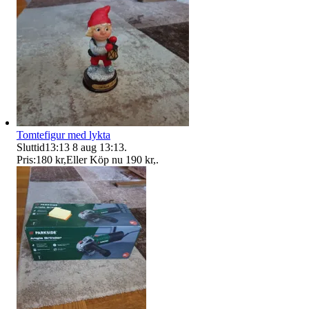
Tomtefigur med lykta
Sluttid
13:13
8 aug 13:13
.
Pris:
180 kr
,
Eller Köp nu
190 kr
,
.