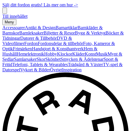
Sälj ditt fordon gratis! Läs mer om hur ->
Till innehållet
Meny
Accessoarer
Antikt & Design
Barnartiklar
Barnkläder &
Barnskor
Barnleksaker
Biljetter & Resor
Bygg & Verktyg
Böcker &
Tidningar
Datorer & Tillbehör
DVD &
Videofilmer
Fordon
Fordonsdelar & tillbehör
Foto, Kameror &
Optik
Frimärken
Handgjort & Konsthantverk
Hem &
Hushåll
Hemelektronik
Hobby
Klockor
Kläder
Konst
Musik
Mynt &
Sedlar
Samlarsaker
Skor
Skönhet
Smycken & Ädelstenar
Sport &
Fritid
Telefoni, Tablets & Wearables
Trädgård & Växter
TV-spel &
Datorspel
Vykort & Bilder
Övrigt
Inspiration