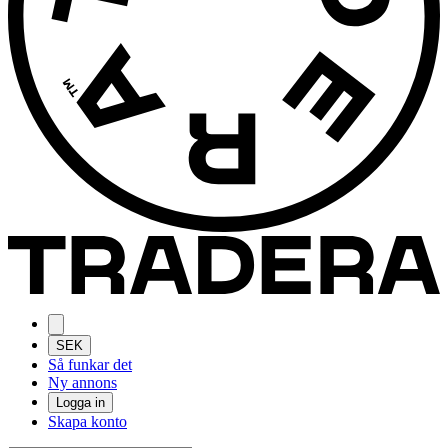
SEK
Så funkar det
Ny annons
Logga in
Skapa konto