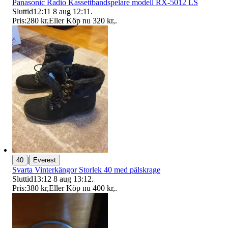
Panasonic Radio Kassettbandspelare modell RX-5012 LS
Sluttid
12:11
8 aug 12:11
.
Pris:
280 kr
,
Eller Köp nu
320 kr
,
.
|
40
Everest
Svarta Vinterkängor Storlek 40 med pälskrage
Sluttid
13:12
8 aug 13:12
.
Pris:
380 kr
,
Eller Köp nu
400 kr
,
.