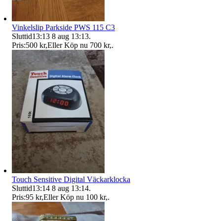
Vinkelslip Parkside PWS 115 C3
Sluttid
13:13
8 aug 13:13
.
Pris:
500 kr
,
Eller Köp nu
700 kr
,
.
Touch Sensitive Digital Väckarklocka
Sluttid
13:14
8 aug 13:14
.
Pris:
95 kr
,
Eller Köp nu
100 kr
,
.