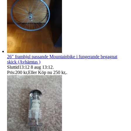
26" framhjul passande Mountainbike i fungerande begagnat
skick (Avhämtas )
Sluttid
13:12
8 aug 13:12
.
Pris:
200 kr
,
Eller Köp nu
250 kr
,
.