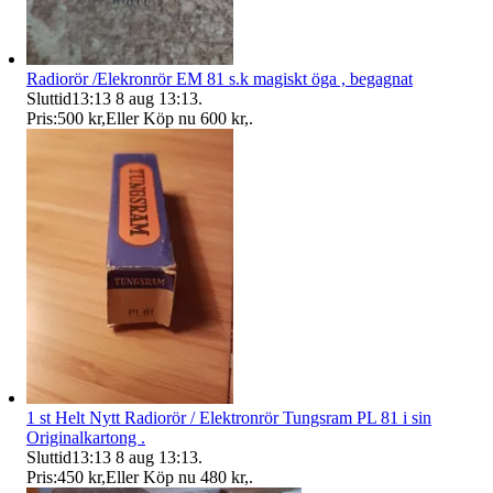
Radiorör /Elekronrör EM 81 s.k magiskt öga , begagnat
Sluttid
13:13
8 aug 13:13
.
Pris:
500 kr
,
Eller Köp nu
600 kr
,
.
1 st Helt Nytt Radiorör / Elektronrör Tungsram PL 81 i sin
Originalkartong .
Sluttid
13:13
8 aug 13:13
.
Pris:
450 kr
,
Eller Köp nu
480 kr
,
.