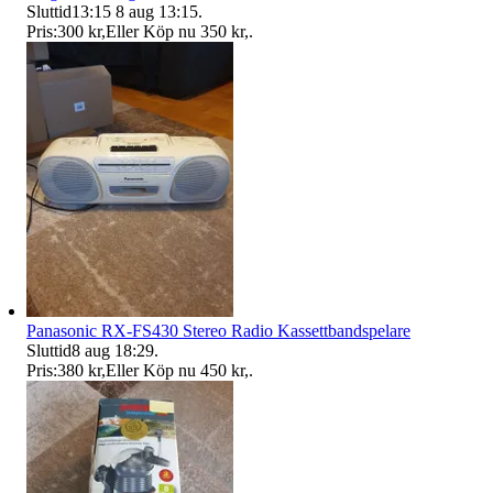
Sluttid
13:15
8 aug 13:15
.
Pris:
300 kr
,
Eller Köp nu
350 kr
,
.
Panasonic RX-FS430 Stereo Radio Kassettbandspelare
Sluttid
8 aug 18:29
.
Pris:
380 kr
,
Eller Köp nu
450 kr
,
.