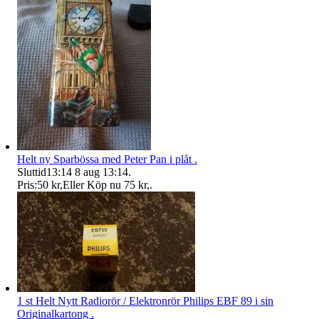
Helt ny Sparbössa med Peter Pan i plåt .
Sluttid
13:14
8 aug 13:14
.
Pris:
50 kr
,
Eller Köp nu
75 kr
,
.
1 st Helt Nytt Radiorör / Elektronrör Philips EBF 89 i sin
Originalkartong .