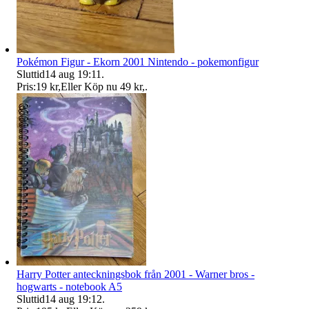
Pokémon Figur - Ekorn 2001 Nintendo - pokemonfigur
Sluttid
14 aug 19:11
.
Pris:
19 kr
,
Eller Köp nu
49 kr
,
.
Harry Potter anteckningsbok från 2001 - Warner bros -
hogwarts - notebook A5
Sluttid
14 aug 19:12
.