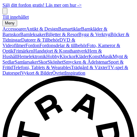
Sälj ditt fordon gratis! Läs mer om hur ->
Till innehållet
Meny
Accessoarer
Antikt & Design
Barnartiklar
Barnkläder &
Barnskor
Barnleksaker
Biljetter & Resor
Bygg & Verktyg
Böcker &
Tidningar
Datorer & Tillbehör
DVD &
Videofilmer
Fordon
Fordonsdelar & tillbehör
Foto, Kameror &
Optik
Frimärken
Handgjort & Konsthantverk
Hem &
Hushåll
Hemelektronik
Hobby
Klockor
Kläder
Konst
Musik
Mynt &
Sedlar
Samlarsaker
Skor
Skönhet
Smycken & Ädelstenar
Sport &
Fritid
Telefoni, Tablets & Wearables
Trädgård & Växter
TV-spel &
Datorspel
Vykort & Bilder
Övrigt
Inspiration