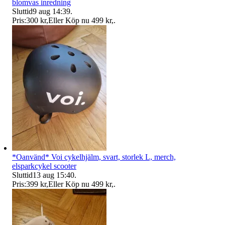
blomvas inredning
Sluttid
9 aug 14:39
.
Pris:
300 kr
,
Eller Köp nu
499 kr
,
.
*Oanvänd* Voi cykelhjälm, svart, storlek L, merch,
elsparkcykel scooter
Sluttid
13 aug 15:40
.
Pris:
399 kr
,
Eller Köp nu
499 kr
,
.