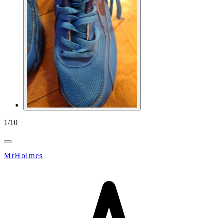
1
/
10
MrHolmes