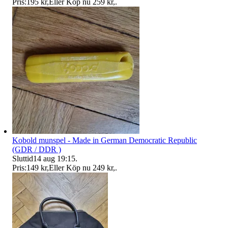
Pris:
195 kr
,
Eller Köp nu
259 kr
,
.
Kobold munspel - Made in German Democratic Republic
(GDR / DDR )
Sluttid
14 aug 19:15
.
Pris:
149 kr
,
Eller Köp nu
249 kr
,
.