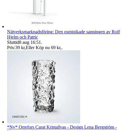
Nätverksmarknadsföring: Den osminikade sanningen av Rolf
Hjelm och Patric
Sluttid
8 aug 16:51
.
Pris:
39 kr
,
Eller Köp nu
69 kr
,
.
*Ny* Orrefors Carat Kristallvas - Design Lena Bergström -