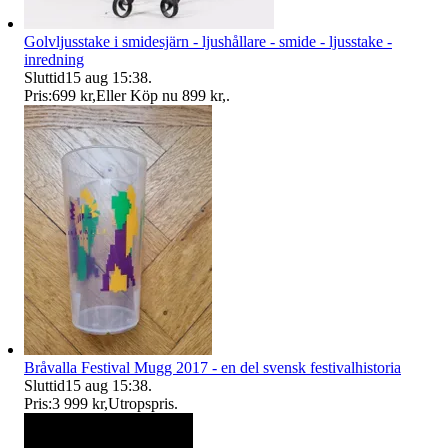
Golvljusstake i smidesjärn - ljushållare - smide - ljusstake -
inredning
Sluttid
15 aug 15:38
.
Pris:
699 kr
,
Eller Köp nu
899 kr
,
.
Bråvalla Festival Mugg 2017 - en del svensk festivalhistoria
Sluttid
15 aug 15:38
.
Pris:
3 999 kr
,
Utropspris
.