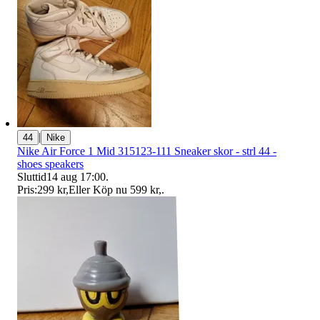
|
44
Nike
Nike Air Force 1 Mid 315123-111 Sneaker skor - strl 44 -
shoes speakers
Sluttid
14 aug 17:00
.
Pris:
299 kr
,
Eller Köp nu
599 kr
,
.