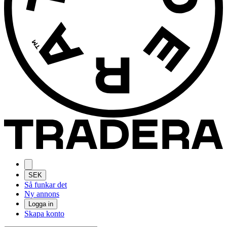
SEK
Så funkar det
Ny annons
Logga in
Skapa konto