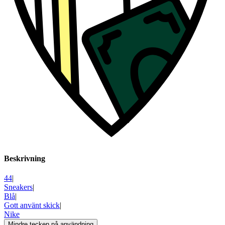
Beskrivning
44
|
Sneakers
|
Blå
|
Gott använt skick
|
Nike
Mindre tecken på användning