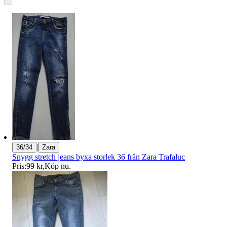
|
36/34
Zara
Snygg stretch jeans byxa storlek 36 från Zara Trafaluc
Pris:
99 kr
,
Köp nu
.