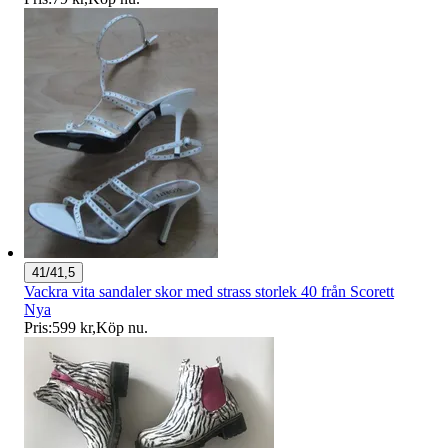
41/41,5
Vackra vita sandaler skor med strass storlek 40 från Scorett
Nya
Pris:
599 kr
,
Köp nu
.