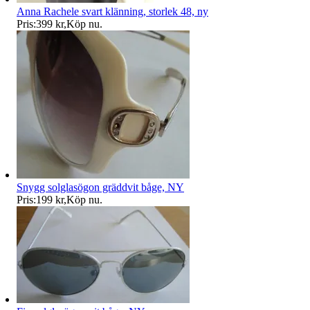
Anna Rachele svart klänning, storlek 48, ny
Pris:
399 kr
,
Köp nu
.
Snygg solglasögon gräddvit båge, NY
Pris:
199 kr
,
Köp nu
.