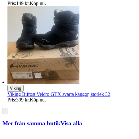
Pris:
149 kr
,
Köp nu
.
Viking
Viking Bifrost Velcro GTX svarta kängor, storlek 32
Pris:
399 kr
,
Köp nu
.
Mer från samma butik
Visa alla