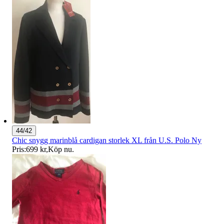
44/42
Chic snygg marinblå cardigan storlek XL från U.S. Polo Ny
Pris:
699 kr
,
Köp nu
.