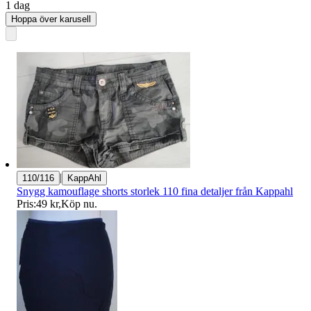
1 dag
Hoppa över karusell
|
110/116
KappAhl
Snygg kamouflage shorts storlek 110 fina detaljer från Kappahl
Pris:
49 kr
,
Köp nu
.