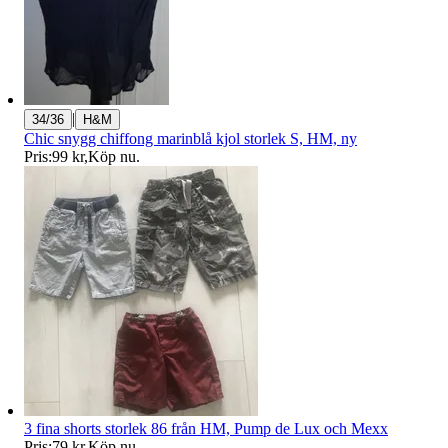
|
34/36
H&M
Chic snygg chiffong marinblå kjol storlek S, HM, ny
Pris:
99 kr
,
Köp nu
.
3 fina shorts storlek 86 från HM, Pump de Lux och Mexx
Pris:
79 kr
,
Köp nu
.