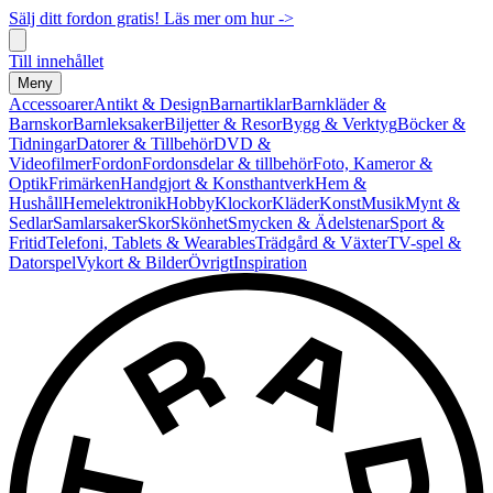
Sälj ditt fordon gratis! Läs mer om hur ->
Till innehållet
Meny
Accessoarer
Antikt & Design
Barnartiklar
Barnkläder &
Barnskor
Barnleksaker
Biljetter & Resor
Bygg & Verktyg
Böcker &
Tidningar
Datorer & Tillbehör
DVD &
Videofilmer
Fordon
Fordonsdelar & tillbehör
Foto, Kameror &
Optik
Frimärken
Handgjort & Konsthantverk
Hem &
Hushåll
Hemelektronik
Hobby
Klockor
Kläder
Konst
Musik
Mynt &
Sedlar
Samlarsaker
Skor
Skönhet
Smycken & Ädelstenar
Sport &
Fritid
Telefoni, Tablets & Wearables
Trädgård & Växter
TV-spel &
Datorspel
Vykort & Bilder
Övrigt
Inspiration