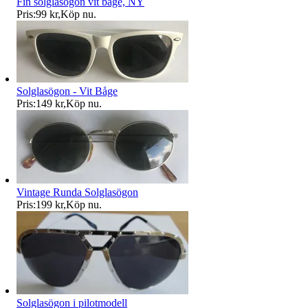
Fin solglasögon vit båge, NY
Pris:
99 kr
,
Köp nu
.
Solglasögon - Vit Båge
Pris:
149 kr
,
Köp nu
.
Vintage Runda Solglasögon
Pris:
199 kr
,
Köp nu
.
Solglasögon i pilotmodell