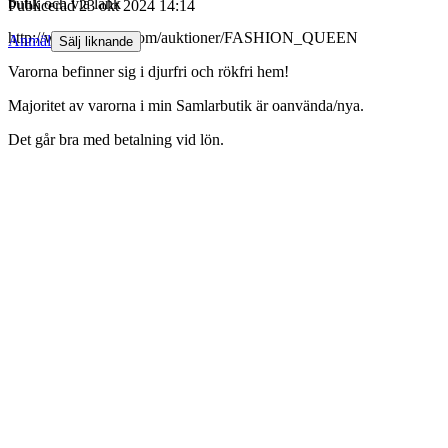
butik och via länk
Publicerad
23 okt 2024 14:14
http://www.tradera.com/auktioner/FASHION_QUEEN
Anmäl
Sälj liknande
Varorna befinner sig i djurfri och rökfri hem!
Majoritet av varorna i min Samlarbutik är oanvända/nya.
Det går bra med betalning vid lön.