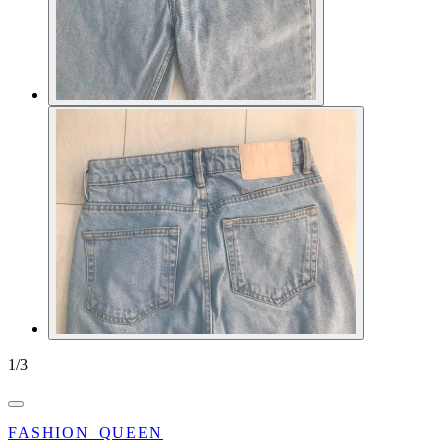
1
/
3
FASHION_QUEEN