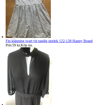
Fin klänning svart vit randig storlek 122-128 Happy Brand
Pris:
59 kr
,
Köp nu
.