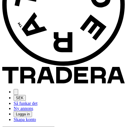
SEK
Så funkar det
Ny annons
Logga in
Skapa konto