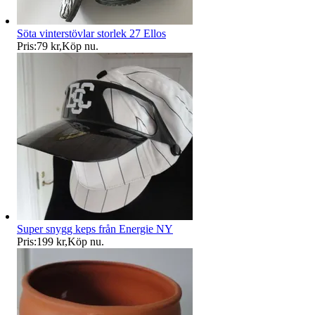
Söta vinterstövlar storlek 27 Ellos
Pris:
79 kr
,
Köp nu
.
Super snygg keps från Energie NY
Pris:
199 kr
,
Köp nu
.