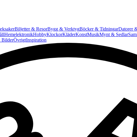
eksaker
Biljetter & Resor
Bygg & Verktyg
Böcker & Tidningar
Datorer &
ll
Hemelektronik
Hobby
Klockor
Kläder
Konst
Musik
Mynt & Sedlar
Saml
 Bilder
Övrigt
Inspiration