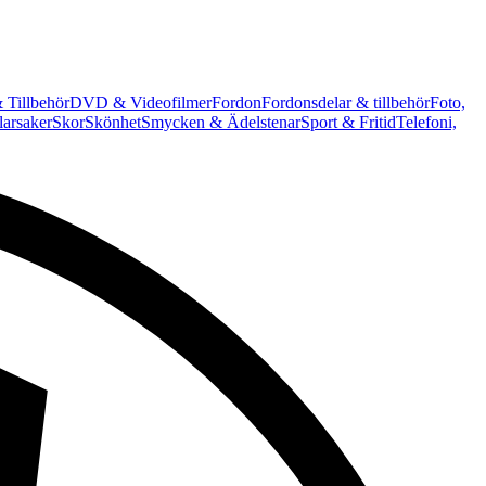
 Tillbehör
DVD & Videofilmer
Fordon
Fordonsdelar & tillbehör
Foto,
arsaker
Skor
Skönhet
Smycken & Ädelstenar
Sport & Fritid
Telefoni,