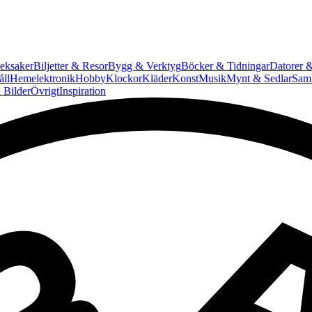
eksaker
Biljetter & Resor
Bygg & Verktyg
Böcker & Tidningar
Datorer &
ll
Hemelektronik
Hobby
Klockor
Kläder
Konst
Musik
Mynt & Sedlar
Saml
 Bilder
Övrigt
Inspiration