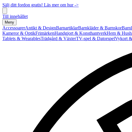
Sälj ditt fordon gratis! Läs mer om hur ->
Till innehållet
Meny
Accessoarer
Antikt & Design
Barnartiklar
Barnkläder & Barnskor
Barnl
Kameror & Optik
Frimärken
Handgjort & Konsthantverk
Hem & Hushå
Tablets & Wearables
Trädgård & Växter
TV-spel & Datorspel
Vykort &