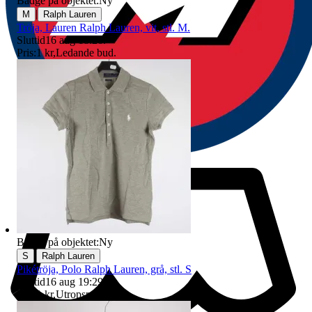
Badge på objektet:
Ny
|
M
Ralph Lauren
Tröja, Lauren Ralph Lauren, vit, stl. M.
Sluttid
16 aug 18:26
.
Pris:
1 kr
,
Ledande bud
.
Badge på objektet:
Ny
|
S
Ralph Lauren
Pikétröja, Polo Ralph Lauren, grå, stl. S
Sluttid
16 aug 19:29
.
Pris:
1 kr
,
Utropspris
.