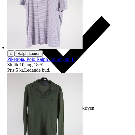
|
L
Ralph Lauren
Pikétröja, Polo Ralph Lauren, stl. L
Sluttid
10 aug 18:52
.
Pris:
5 kr
,
Ledande bud
.
Ersättning om varan inte är som beskriven