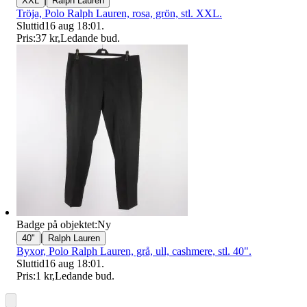
XXL
Ralph Lauren
Tröja, Polo Ralph Lauren, rosa, grön, stl. XXL.
Sluttid
16 aug 18:01
.
Pris:
37 kr
,
Ledande bud
.
Badge på objektet:
Ny
|
40"
Ralph Lauren
Byxor, Polo Ralph Lauren, grå, ull, cashmere, stl. 40".
Sluttid
16 aug 18:01
.
Pris:
1 kr
,
Ledande bud
.