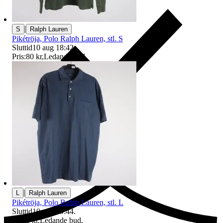
|
S
Ralph Lauren
Pikétröja, Polo Ralph Lauren, stl. S
Sluttid
10 aug 18:42
.
Pris:
80 kr
,
Ledande bud
.
Ersättning om du inte får din vara
|
L
Ralph Lauren
Pikétröja, Polo Ralph Lauren, stl. L
Sluttid
10 aug 19:44
.
Pris:
1 kr
,
Ledande bud
.