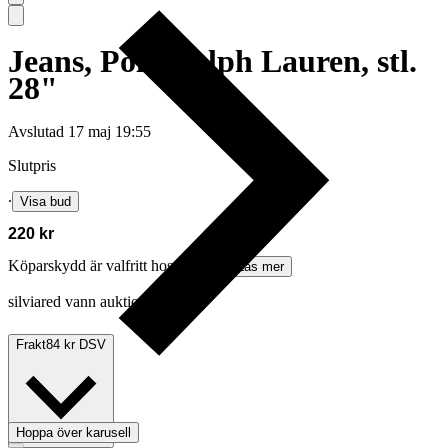
Jeans, Polo Ralph Lauren, stl.
28"
Avslutad
17 maj 19:55
Slutpris
∙
Visa bud
220 kr
Köparskydd är valfritt hos företag.
Läs mer
silviared vann auktionen
Frakt
84 kr DSV
Hoppa över karusell