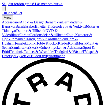
Sälj ditt fordon gratis! Läs mer om hur ->
Till innehållet
Meny
Accessoarer
Antikt & Design
Barnartiklar
Barnkläder &
Barnskor
Barnleksaker
Biljetter & Resor
Bygg & Verktyg
Böcker &
Tidningar
Datorer & Tillbehör
DVD &
Videofilmer
Fordon
Fordonsdelar & tillbehör
Foto, Kameror &
Optik
Frimärken
Handgjort & Konsthantverk
Hem &
Hushåll
Hemelektronik
Hobby
Klockor
Kläder
Konst
Musik
Mynt &
Sedlar
Samlarsaker
Skor
Skönhet
Smycken & Ädelstenar
Sport &
Fritid
Telefoni, Tablets & Wearables
Trädgård & Växter
TV-spel &
Datorspel
Vykort & Bilder
Övrigt
Inspiration