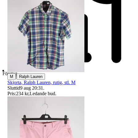
Företag
|
M
Ralph Lauren
Skjorta, Ralph Lauren, rutig, stl. M
Sluttid
9 aug 20:31
.
Pris:
234 kr
,
Ledande bud
.