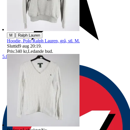
|
M
Ralph Lauren
Hoodie, Polo Ralph Lauren, grå, stl. M.
Sluttid
9 aug 20:19
.
Pris:
340 kr
,
Ledande bud
.
5.0