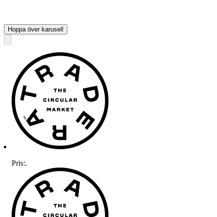
Hoppa över karusell
Pris:
.