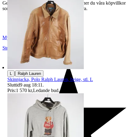
Genom att buda på våra annonser godkänner du våra köpvillkor
som du hittar på vår infosida här på Tradera.
Myrorna
Stockholm
,
Sverige
|
L
Ralph Lauren
Skinnjacka, Polo Ralph Lauren, beige, stl. L
Sluttid
9 aug 18:11
.
Pris:
1 570 kr
,
Ledande bud
.