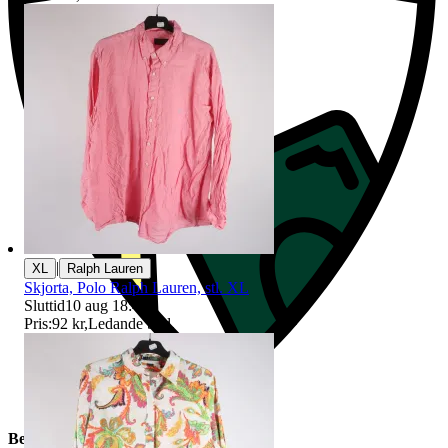
|
XL
Ralph Lauren
Skjorta, Polo Ralph Lauren, stl. XL
Sluttid
10 aug 18:42
.
Pris:
92 kr
,
Ledande bud
.
Beskrivning