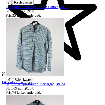
|
S
Ralph Lauren
Långärmad pikètröja, Ralph Lauren, stl. S
Sluttid
10 aug 19:41
.
Pris:
35 kr
,
Ledande bud
.
229 514 omdömen
|
M
Ralph Lauren
Läs omdömen
Följ
Skjorta, Ralph Lauren, flerfärgad, stl. M
Sluttid
9 aug 20:14
.
Pris:
74 kr
,
Ledande bud
.