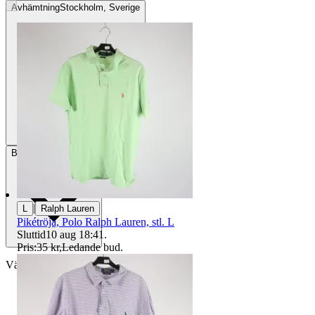
Avhämtning
Stockholm, Sverige
Betalning
Via Tradera
|
L
Ralph Lauren
Pikétröja, Polo Ralph Lauren, stl. L
Sluttid
10 aug 18:41
.
Pris:
35 kr
,
Ledande bud
.
Välj till köparskydd