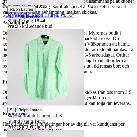
fraktpriset. Vi samfraktar upp till fyra varor tillsammans på auktioner
Publicerad
8 maj 19:55
som avslutas samma dag. Samfraktspriset är 94 kr. Observera att
Ralph Lauren
varor märkta endast avhämtning inte kan skickas.
Jeansshorts, Ralph Lauren, stl. 36"
Anmäl
Sälj liknande
Sluttid
10 aug 18:44
.
Avhämtning
Pris:
25 kr
,
Ledande bud
.
Om du väljer avhämtning hämtas din order i Myrornas butik i
Ropsten, Kolargatan 2 efter den har blivit packad av oss. Du
kommer att få ett separat mail med rubriken Välkommen att hämta
din order på Myrorna i Ropsten! när din order är redo att hämtas. Ta
med legitimation. Hanteringstiden är cirka 3-5 arbetsdagar. Ordrar
ska hämtas senast 7 dagar efter att man mottagit mail att ordern är
redo för avhämtning. Ordrar som ej hämtas ut i tid rensas bort och
en avgift på 84 kr dras av från återbetalningen.
Frakt
Om du har valt frakt kommer din vara att skickas från oss inom 3-5
arbetsdagar. När din vara har lämnat vårt lager får du ett
spårningsnummer av DSV inom kort där du kan följa din leverans.
|
S
Ralph Lauren
Kundservice
Skjorta, Ralph Lauren, stl. S
Sluttid
10 aug 19:40
.
Har du frågor eller funderingar hör av dig till vår kundtjänst per
Pris:
16 kr
,
Ledande bud
.
mail:
webbshop@myrorna.se
.