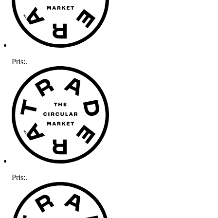
Pris:
.
Pris:
.