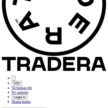
SEK
Så funkar det
Ny annons
Logga in
Skapa konto