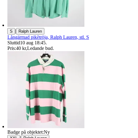
|
S
Ralph Lauren
Långärmad pikètröja, Ralph Lauren, stl. S
Sluttid
10 aug 18:45
.
Pris:
40 kr
,
Ledande bud
.
Badge på objektet:
Ny
|