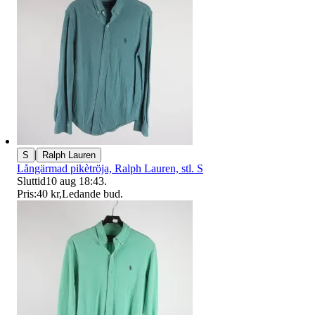
|
S
Ralph Lauren
Långärmad pikètröja, Ralph Lauren, stl. S
Sluttid
10 aug 18:43
.
Pris:
40 kr
,
Ledande bud
.