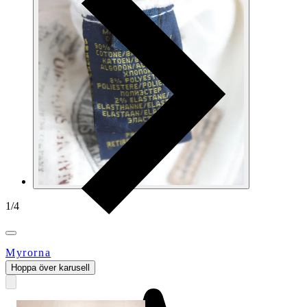
1
/
4
Myrorna
Hoppa över karusell