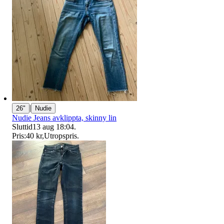
|
26"
Nudie
Nudie Jeans avklippta, skinny lin
Sluttid
13 aug 18:04
.
Pris:
40 kr
,
Utropspris
.