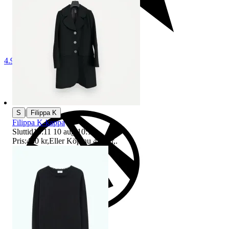
4.9
|
S
Filippa K
Filippa K-kappa
Sluttid
10:11
10 aug 10:11
.
Pris:
480 kr
,
Eller Köp nu
490 kr
,
.