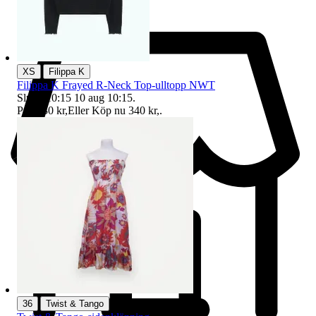
|
XS
Filippa K
Filippa K Frayed R-Neck Top-ulltopp NWT
Sluttid
10:15
10 aug 10:15
.
Pris:
330 kr
,
Eller Köp nu
340 kr
,
.
|
36
Twist & Tango