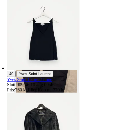
|
40
Yves Saint Laurent
Yves Saint Laurent-linne
Sluttid
09:46
10 aug 09:46
.
Pris:
760 kr
,
Eller Köp nu
770 kr
,
.