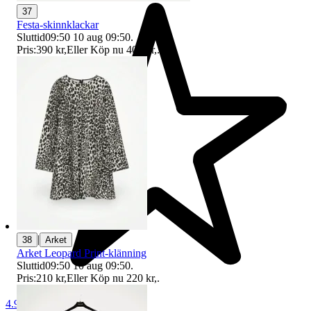
37
Festa-skinnklackar
Sluttid
09:50
10 aug 09:50
.
Pris:
390 kr
,
Eller Köp nu
400 kr
,
.
|
38
Arket
Arket Leopard Print-klänning
Sluttid
09:50
10 aug 09:50
.
Pris:
210 kr
,
Eller Köp nu
220 kr
,
.
4.9