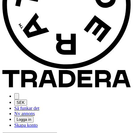
SEK
Så funkar det
Ny annons
Logga in
Skapa konto