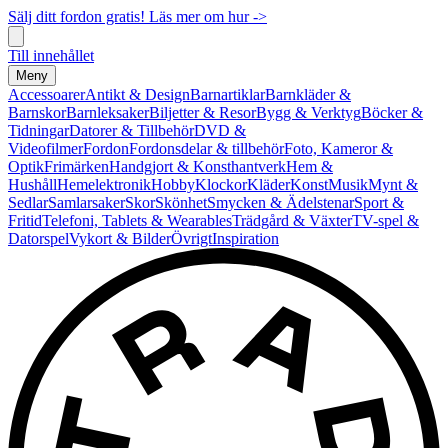
Sälj ditt fordon gratis! Läs mer om hur ->
Till innehållet
Meny
Accessoarer
Antikt & Design
Barnartiklar
Barnkläder &
Barnskor
Barnleksaker
Biljetter & Resor
Bygg & Verktyg
Böcker &
Tidningar
Datorer & Tillbehör
DVD &
Videofilmer
Fordon
Fordonsdelar & tillbehör
Foto, Kameror &
Optik
Frimärken
Handgjort & Konsthantverk
Hem &
Hushåll
Hemelektronik
Hobby
Klockor
Kläder
Konst
Musik
Mynt &
Sedlar
Samlarsaker
Skor
Skönhet
Smycken & Ädelstenar
Sport &
Fritid
Telefoni, Tablets & Wearables
Trädgård & Växter
TV-spel &
Datorspel
Vykort & Bilder
Övrigt
Inspiration