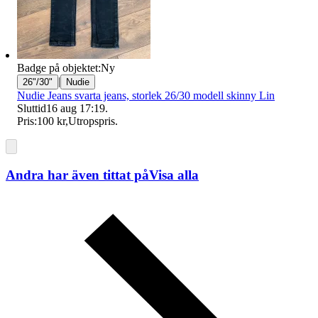
Badge på objektet:
Ny
|
26"/30"
Nudie
Nudie Jeans svarta jeans, storlek 26/30 modell skinny Lin
Sluttid
16 aug 17:19
.
Pris:
100 kr
,
Utropspris
.
Andra har även tittat på
Visa alla