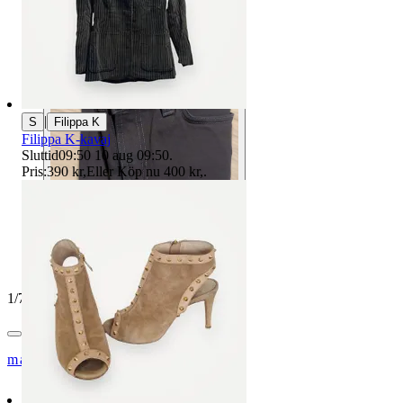
|
S
Filippa K
Filippa K-kavaj
Sluttid
09:50
10 aug 09:50
.
Pris:
390 kr
,
Eller Köp nu
400 kr
,
.
1
/
7
mairesale