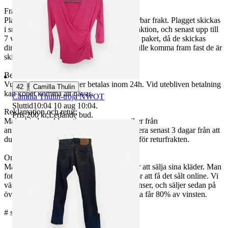
Frakt:
Plagg du köper skickas med Postnord spårbar frakt. Plagget skickas
i snitt 3 vardagar efter vunnen och betald aktion, och senast upp till
7 vardagar. Plaggen skickas ofta i separata paket, då de skickas
direkt från olika säljare. Om något inte skulle komma fram fast de är
skickade så tar vi fullt ansvar.
Betalning:
Vunna auktioner behöver betalas inom 24h. Vid utebliven betalning
|
42
Camilla Thulin
kan köpet komma att hävas.
Camilla Thulin-tröja NWOT
Sluttid
10:04
10 aug 10:04
.
Reklamation och retur:
Pris:
200 kr
,
Ledande bud
.
Mai erbjuder reklamation om varan avviker från
annonsbeskrivningen. Du behöver reklamera senast 3 dagar från att
du mottagit varan. Vid reklamation står vi för returfrakten.
Om Mai:
Mai är en tjänst som hjälper privatpersoner att sälja sina kläder. Man
fotar sina kläder och sedan gör vi resten för att få det sålt online. Vi
värderar plaggen, förbereder digitala annonser, och säljer sedan på
över 10 olika relevanta säljkanaler. Säljarna får 80% av vinsten.
# svart black jeans woman