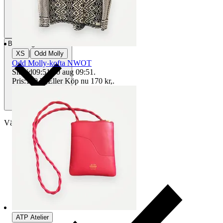
Betalning
Via Tradera
|
XS
Odd Molly
Odd Molly-kofta NWOT
Sluttid
09:51
10 aug 09:51
.
Pris:
160 kr
,
Eller Köp nu
170 kr
,
.
Välj till köparskydd
ATP Atelier