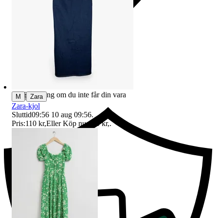
Ersättning om du inte får din vara
|
M
Zara
Zara-kjol
Sluttid
09:56
10 aug 09:56
.
Pris:
110 kr
,
Eller Köp nu
120 kr
,
.