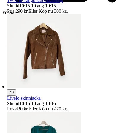
Twist & Tango-sidenklänning
Sluttid
10:15
10 aug 10:15
.
Pris:
290 kr
,
Eller Köp nu
300 kr
,
.
Företag
40
Livelo-skinnjacka
Sluttid
10:16
10 aug 10:16
.
Pris:
430 kr
,
Eller Köp nu
470 kr
,
.