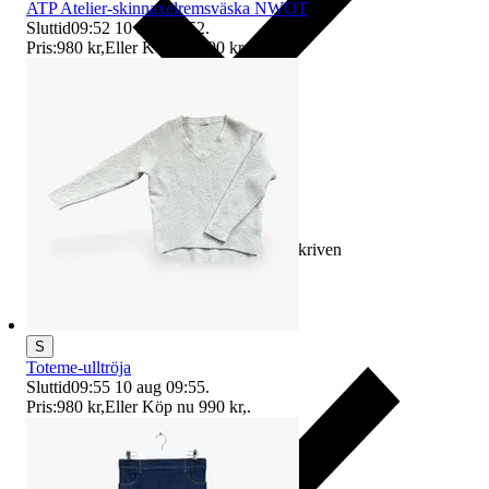
ATP Atelier-skinnaxelremsväska NWOT
Sluttid
09:52
10 aug 09:52
.
Pris:
980 kr
,
Eller Köp nu
990 kr
,
.
Ersättning om varan inte är som beskriven
S
Toteme-ulltröja
Sluttid
09:55
10 aug 09:55
.
Pris:
980 kr
,
Eller Köp nu
990 kr
,
.