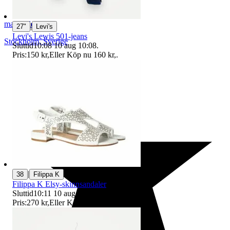
mairesale
|
27"
Levi's
Levi's Lewis 501-jeans
Stockholm
,
Sverige
Sluttid
10:08
10 aug 10:08
.
Pris:
150 kr
,
Eller Köp nu
160 kr
,
.
|
38
Filippa K
Filippa K Elsy-skinnsandaler
Sluttid
10:11
10 aug 10:11
.
Pris:
270 kr
,
Eller Köp nu
280 kr
,
.