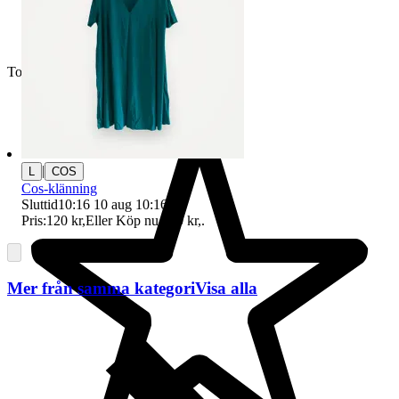
Toppsäljare
|
L
COS
Cos-klänning
Sluttid
10:16
10 aug 10:16
.
Pris:
120 kr
,
Eller Köp nu
130 kr
,
.
Mer från samma kategori
Visa alla