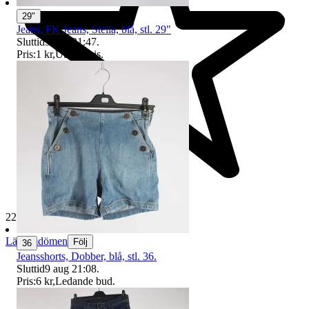
29"
Jeans, FK Jeans, Stella, blå, stl. 29"
Sluttid
9 aug 21:47
.
Pris:
1 kr
,
Utropspris
.
229 348 omdömen
Läs omdömen
Följ
36
Jeansshorts, Dobber, blå, stl. 36.
Sluttid
9 aug 21:08
.
Pris:
6 kr
,
Ledande bud
.