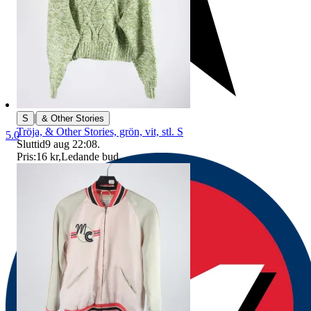
|
S
& Other Stories
Tröja, & Other Stories, grön, vit, stl. S
5.0
Sluttid
9 aug 22:08
.
Pris:
16 kr
,
Ledande bud
.