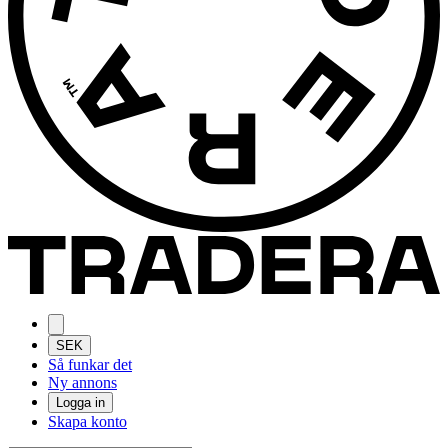
SEK
Så funkar det
Ny annons
Logga in
Skapa konto