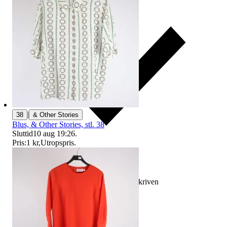
|
38
& Other Stories
Blus, & Other Stories, stl. 38
Sluttid
10 aug 19:26
.
Pris:
1 kr
,
Utropspris
.
Ersättning om varan inte är som beskriven