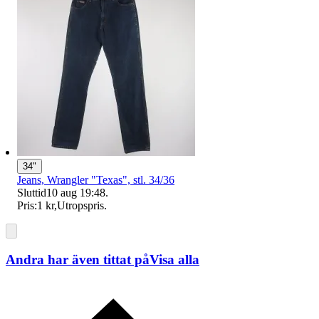
34"
Jeans, Wrangler "Texas", stl. 34/36
Sluttid
10 aug 19:48
.
Pris:
1 kr
,
Utropspris
.
Andra har även tittat på
Visa alla