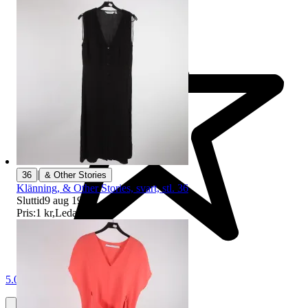
|
36
& Other Stories
Klänning, & Other Stories, svart, stl. 36
Sluttid
9 aug 19:11
.
Pris:
1 kr
,
Ledande bud
.
5.0