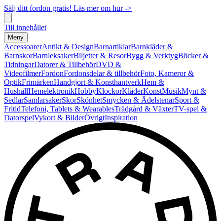
Sälj ditt fordon gratis! Läs mer om hur ->
Till innehållet
Meny
Accessoarer
Antikt & Design
Barnartiklar
Barnkläder &
Barnskor
Barnleksaker
Biljetter & Resor
Bygg & Verktyg
Böcker &
Tidningar
Datorer & Tillbehör
DVD &
Videofilmer
Fordon
Fordonsdelar & tillbehör
Foto, Kameror &
Optik
Frimärken
Handgjort & Konsthantverk
Hem &
Hushåll
Hemelektronik
Hobby
Klockor
Kläder
Konst
Musik
Mynt &
Sedlar
Samlarsaker
Skor
Skönhet
Smycken & Ädelstenar
Sport &
Fritid
Telefoni, Tablets & Wearables
Trädgård & Växter
TV-spel &
Datorspel
Vykort & Bilder
Övrigt
Inspiration