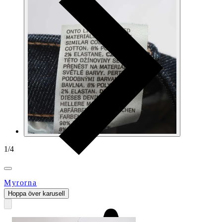
1
/
4
Myrorna
Hoppa över karusell