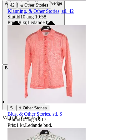
Avhämtning
Stockholm, Sverige
|
42
& Other Stories
Klänning, & Other Stories, stl. 42
Sluttid
10 aug 19:58
.
Pris:
18 kr
,
Ledande bud
.
Betalning
Via Tradera
|
S
& Other Stories
Blus, & Other Stories, stl. S
Välj till köparskydd
Sluttid
10 aug 18:17
.
Pris:
1 kr
,
Ledande bud
.