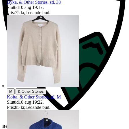
Byxa, & Other Stories, stl. 38
Sluttid
10 aug 19:17
.
Pris:
75 kr
,
Ledande bud
.
|
M
& Other Stories
Kofta, & Other Stories, stl. M
Sluttid
10 aug 19:22
.
Pris:
85 kr
,
Ledande bud
.
Beskrivning