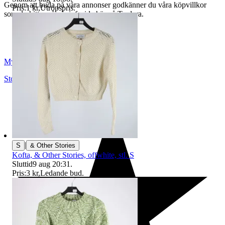
Genom att buda på våra annonser godkänner du våra köpvillkor
Pris:
1 kr
,
Utropspris
.
som du hittar på vår infosida här på Tradera.
Myrorna
Stockholm
,
Sverige
|
S
& Other Stories
Kofta, & Other Stories, offwhite, stl. S
Sluttid
9 aug 20:31
.
Pris:
3 kr
,
Ledande bud
.