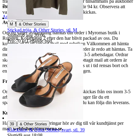
fraktpriset. Vi samfraktar upp till fyra varor tillsammans på auktioner
Publicerad
15 maj 21:28
som avslutas samma dag. Samfraktspriset är 94 kr. Observera att
varor märkta endast avhämtning inte kan skickas.
Anmäl
Sälj liknande
Avhämtning
|
M
& Other Stories
Stickad tröja, & Other Stories, stl. M
Om du väljer avhämtning hämtas din order i Myrornas butik i
Sluttid
10 aug 20:06
.
Ropsten, Kolargatan 2 efter den har blivit packad av oss. Du
Pris:
70 kr
,
Ledande bud
.
kommer att få ett separat mail med rubriken Välkommen att hämta
din order på Myrorna i Ropsten! när din order är redo att hämtas. Ta
med legitimation. Hanteringstiden är cirka 3-5 arbetsdagar. Ordrar
ska hämtas senast 7 dagar efter att man mottagit mail att ordern är
redo för avhämtning. Ordrar som ej hämtas ut i tid rensas bort och
en avgift på 84 kr dras av från återbetalningen.
Frakt
Om du har valt frakt kommer din vara att skickas från oss inom 3-5
arbetsdagar. När din vara har lämnat vårt lager får du ett
spårningsnummer av DSV inom kort där du kan följa din leverans.
Kundservice
Har du frågor eller funderingar hör av dig till vår kundtjänst per
|
39
& Other Stories
mail:
webbshop@myrorna.se
.
Klackskor, & Other Stories, svart, stl. 39
Sluttid
9 aug 18:08
.