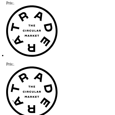
Pris:
.
Pris:
.