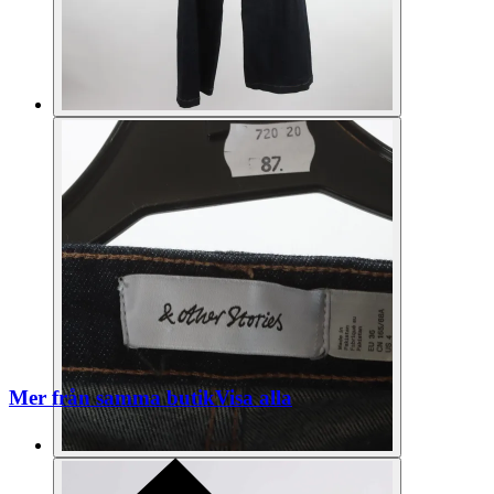
Mer från samma butik
Visa alla