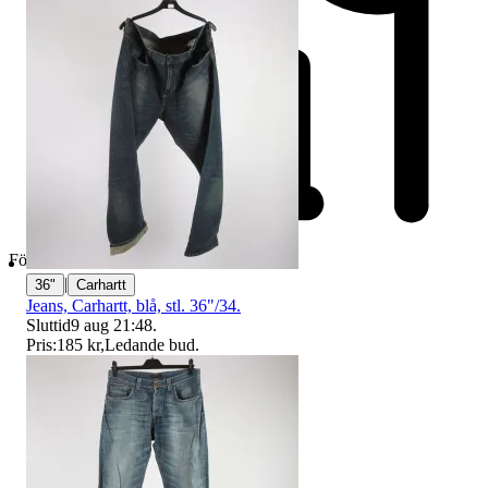
Företag
|
36"
Carhartt
Jeans, Carhartt, blå, stl. 36"/34.
Sluttid
9 aug 21:48
.
Pris:
185 kr
,
Ledande bud
.