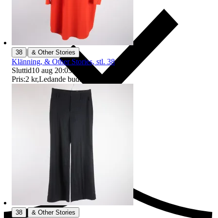
|
38
& Other Stories
Klänning, & Other Stories, stl. 38
Sluttid
10 aug 20:03
.
Pris:
2 kr
,
Ledande bud
.
Ersättning om du inte får din vara
|
38
& Other Stories