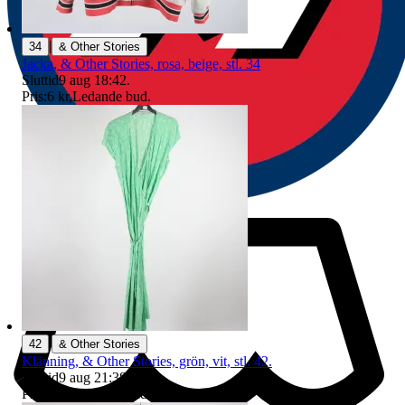
|
34
& Other Stories
Jacka, & Other Stories, rosa, beige, stl. 34
Sluttid
9 aug 18:42
.
Pris:
6 kr
,
Ledande bud
.
|
42
& Other Stories
Klänning, & Other Stories, grön, vit, stl. 42.
Sluttid
9 aug 21:38
.
Pris:
1 kr
,
Ledande bud
.