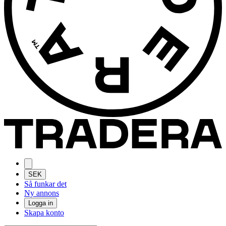
SEK
Så funkar det
Ny annons
Logga in
Skapa konto