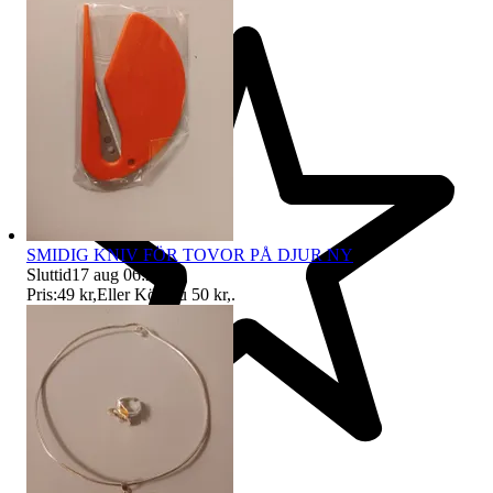
SMIDIG KNIV FÖR TOVOR PÅ DJUR NY
Sluttid
17 aug 06:25
.
Pris:
49 kr
,
Eller Köp nu
50 kr
,
.