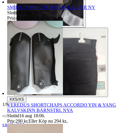
SMIDIG KNIV FÖR TOVOR PÅ DJUR NY
Sluttid
15 aug 23:21
.
Pris:
49 kr
,
Eller Köp nu
50 kr
,
.
XXS/XS
1
/
9
VEREDUS SHORTCHAPS ACCORDO YIN & YANG
KALVSKINN BARNSTRL NYA
Sluttid
16 aug 18:06
.
Pris:
290 kr
,
Eller Köp nu
294 kr
,
.
smilla222