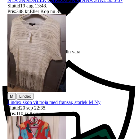
NYA SANDALER CARLOS SANTANA STRL 36.5-37
Sluttid
19 aug 13:48
.
Pris:
348 kr
,
Eller Köp nu
378 kr
,
.
Ersättning om du inte får din vara
|
M
Lindex
Lindex skön vit tröja med fransar, storlek M Ny
Sluttid
20 sep 22:35
.
Pris:
110 kr
,
Köp nu
.