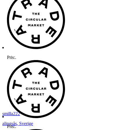
Pris:
.
smilla222
alingsås
,
Sverige
Pris:
.