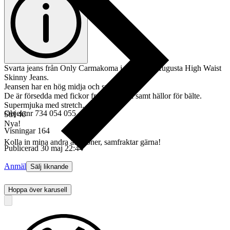
Svarta jeans från Only Carmakoma i modellen Augusta High Waist
Skinny Jeans.
Jeansen har en hög midja och smala ben.
De är försedda med fickor fram och bak samt hällor för bälte.
Supermjuka med stretch.
Objektnr
734 054 055
Strl 46
Nya!
Visningar
164
Kolla in mina andra auktioner, samfraktar gärna!
Publicerad
30 maj 22:44
Anmäl
Sälj liknande
Hoppa över karusell