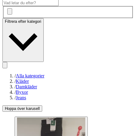
Filtrera efter kategori
/
Alla kategorier
/
Kläder
/
Damkläder
/
Byxor
/
Jeans
Hoppa över karusell