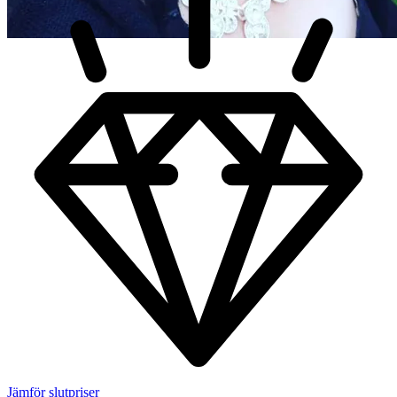
Jämför slutpriser