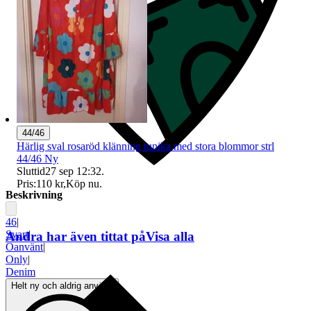
44/46
Härlig sval rosaröd klänning tunika med stora blommor strl
44/46 Ny
Sluttid
27 sep 12:32
.
Pris:
110 kr
,
Köp nu
.
Beskrivning
46
|
Svart
|
Andra har även tittat på
Visa alla
Oanvänt
|
Only
|
Denim
Helt ny och aldrig använd