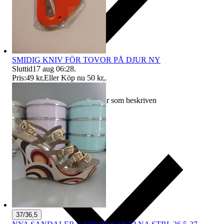
SMIDIG KNIV FÖR TOVOR PÅ DJUR NY
Sluttid
17 aug 06:28
.
Pris:
49 kr
,
Eller Köp nu
50 kr
,
.
Ersättning om varan inte är som beskriven
37/36,5