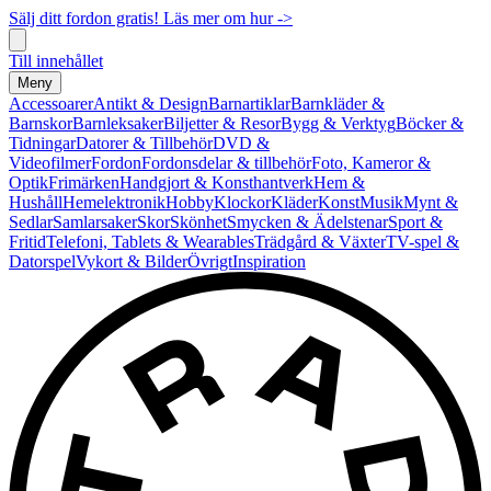
Sälj ditt fordon gratis! Läs mer om hur ->
Till innehållet
Meny
Accessoarer
Antikt & Design
Barnartiklar
Barnkläder &
Barnskor
Barnleksaker
Biljetter & Resor
Bygg & Verktyg
Böcker &
Tidningar
Datorer & Tillbehör
DVD &
Videofilmer
Fordon
Fordonsdelar & tillbehör
Foto, Kameror &
Optik
Frimärken
Handgjort & Konsthantverk
Hem &
Hushåll
Hemelektronik
Hobby
Klockor
Kläder
Konst
Musik
Mynt &
Sedlar
Samlarsaker
Skor
Skönhet
Smycken & Ädelstenar
Sport &
Fritid
Telefoni, Tablets & Wearables
Trädgård & Växter
TV-spel &
Datorspel
Vykort & Bilder
Övrigt
Inspiration