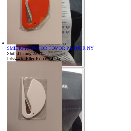
SMIDIG KNIV FÖR TOVOR PÅ DJUR NY
Sluttid
15 aug 23:20
.
Pris:
44 kr
,
Eller Köp nu
45 kr
,
.