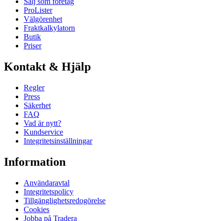
Sälj som företag
ProLister
Välgörenhet
Fraktkalkylatorn
Butik
Priser
Kontakt & Hjälp
Regler
Press
Säkerhet
FAQ
Vad är nytt?
Kundservice
Integritetsinställningar
Information
Användaravtal
Integritetspolicy
Tillgänglighetsredogörelse
Cookies
Jobba på Tradera