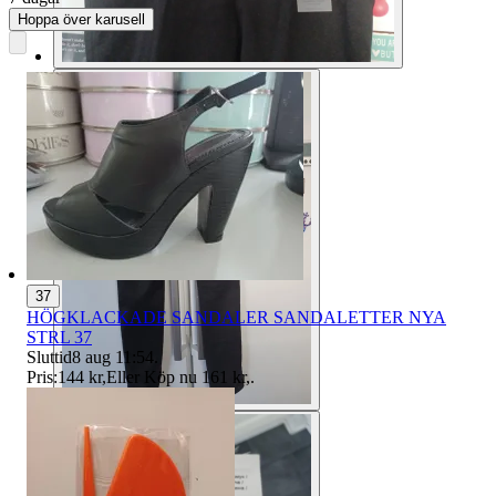
Hoppa över karusell
37
HÖGKLACKADE SANDALER SANDALETTER NYA
STRL 37
Sluttid
8 aug 11:54
.
Pris:
144 kr
,
Eller Köp nu
161 kr
,
.