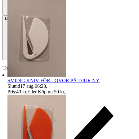
Betalning
Via Tradera
Traderas köparskydd
SMIDIG KNIV FÖR TOVOR PÅ DJUR NY
Sluttid
17 aug 06:28
.
Pris:
49 kr
,
Eller Köp nu
50 kr
,
.