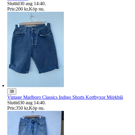
Sluttid
30 aug 14:40
.
Pris:
200 kr
,
Köp nu
.
38
Vintage Marlboro Classics Indigo Shorts Kortbyxor Mörkblå
Sluttid
30 aug 14:40
.
Pris:
350 kr
,
Köp nu
.