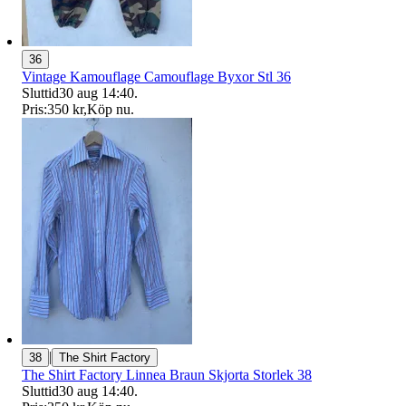
36
Vintage Kamouflage Camouflage Byxor Stl 36
Sluttid
30 aug 14:40
.
Pris:
350 kr
,
Köp nu
.
|
38
The Shirt Factory
The Shirt Factory Linnea Braun Skjorta Storlek 38
Sluttid
30 aug 14:40
.