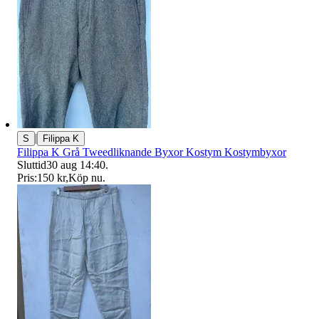
|
S
Filippa K
Filippa K Grå Tweedliknande Byxor Kostym Kostymbyxor
Sluttid
30 aug 14:40
.
Pris:
150 kr
,
Köp nu
.