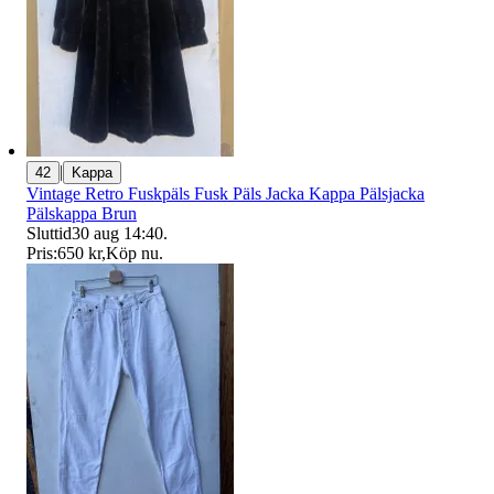
|
42
Kappa
Vintage Retro Fuskpäls Fusk Päls Jacka Kappa Pälsjacka
Pälskappa Brun
Sluttid
30 aug 14:40
.
Pris:
650 kr
,
Köp nu
.