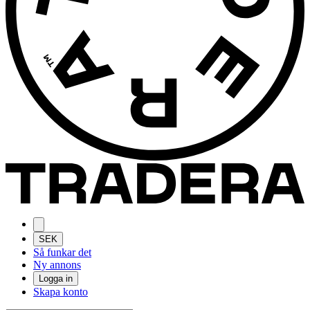
SEK
Så funkar det
Ny annons
Logga in
Skapa konto