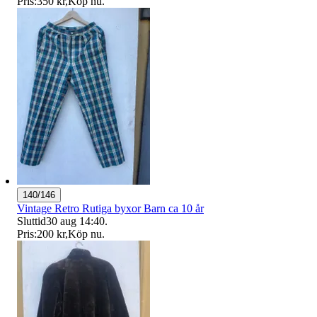
Pris:
350 kr
,
Köp nu
.
140/146
Vintage Retro Rutiga byxor Barn ca 10 år
Sluttid
30 aug 14:40
.
Pris:
200 kr
,
Köp nu
.