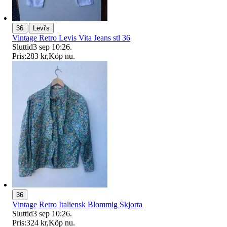
|
36
Levi's
Vintage Retro Levis Vita Jeans stl 36
Sluttid
3 sep 10:26
.
Pris:
283 kr
,
Köp nu
.
36
Vintage Retro Italiensk Blommig Skjorta
Sluttid
3 sep 10:26
.
Pris:
324 kr
,
Köp nu
.