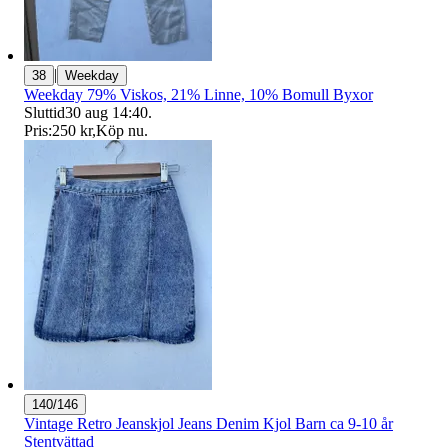
|
38
Weekday
Weekday 79% Viskos, 21% Linne, 10% Bomull Byxor
Sluttid
30 aug 14:40
.
Pris:
250 kr
,
Köp nu
.
140/146
Vintage Retro Jeanskjol Jeans Denim Kjol Barn ca 9-10 år
Stentvättad