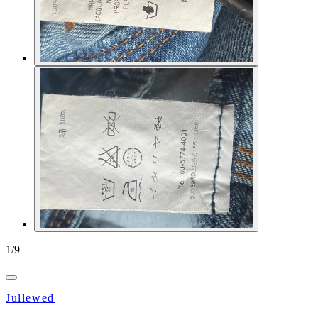
1
/
9
Jullewed