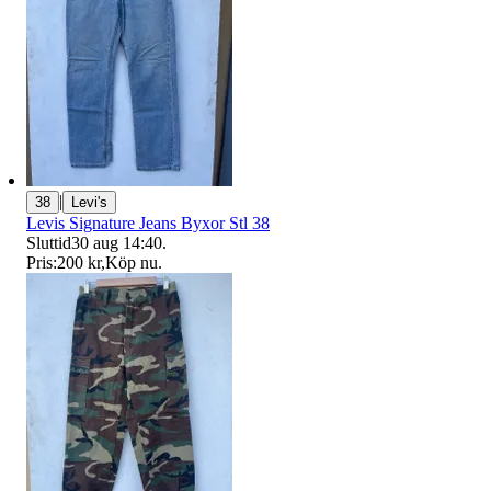
|
38
Levi's
Levis Signature Jeans Byxor Stl 38
Sluttid
30 aug 14:40
.
Pris:
200 kr
,
Köp nu
.