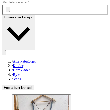
Filtrera efter kategori
/
Alla kategorier
/
Kläder
/
Damkläder
/
Byxor
/
Jeans
Hoppa över karusell