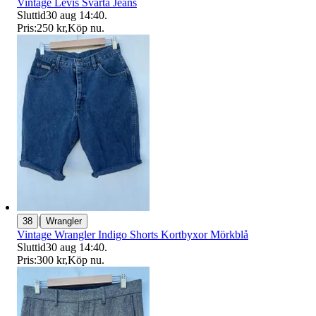
Vintage Levis Svarta Jeans
Sluttid
30 aug 14:40
.
Pris:
250 kr
,
Köp nu
.
|
38
Wrangler
Vintage Wrangler Indigo Shorts Kortbyxor Mörkblå
Sluttid
30 aug 14:40
.
Pris:
300 kr
,
Köp nu
.