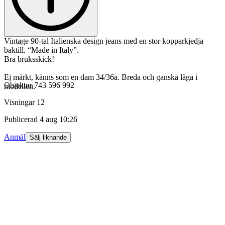
Vintage 90-tal Italienska design jeans med en stor kopparkjedja
baktill. “Made in Italy”.
Bra bruksskick!
Ej märkt, känns som en dam 34/36a. Breda och ganska låga i
Objektnr
743 596 992
modellen.
Visningar
12
Publicerad
4 aug 10:26
Anmäl
Sälj liknande