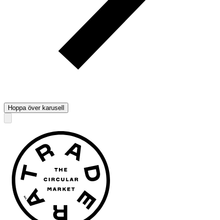
Hoppa över karusell