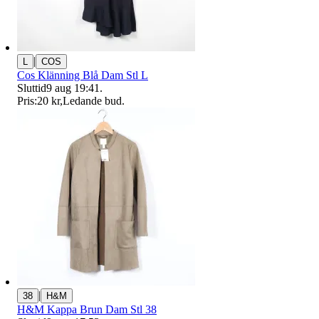
|
L
COS
Cos Klänning Blå Dam Stl L
Sluttid
9 aug 19:41
.
Pris:
20 kr
,
Ledande bud
.
|
38
H&M
H&M Kappa Brun Dam Stl 38