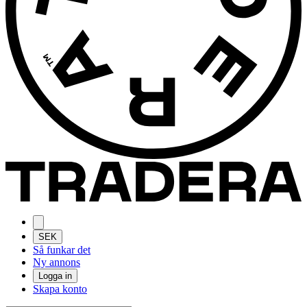
SEK
Så funkar det
Ny annons
Logga in
Skapa konto