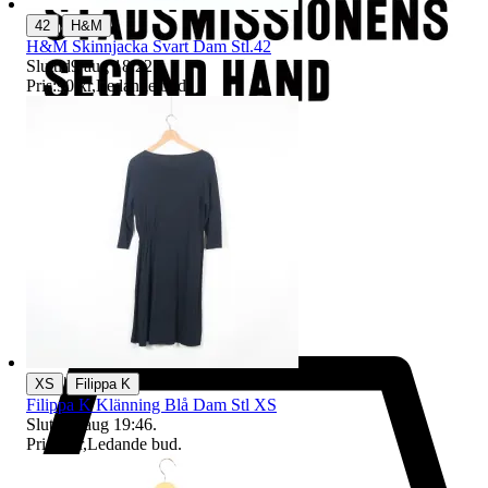
|
42
H&M
H&M Skinnjacka Svart Dam Stl.42
Sluttid
9 aug 18:22
.
Pris:
90 kr
,
Ledande bud
.
|
XS
Filippa K
Filippa K Klänning Blå Dam Stl XS
Sluttid
9 aug 19:46
.
Pris:
2 kr
,
Ledande bud
.