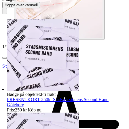
Hoppa över karusell
1
/
5
StadsmissionensSecondhandGbg
Badge på objektet:
Fri frakt
PRESENTKORT 250kr Stadsmissionens Second Hand
Göteborg
Pris:
250 kr
,
Köp nu
.