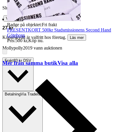
Slutpris
∙
Visa bud
Badge på objektet:
Fri frakt
27 kr
PRESENTKORT 500kr Stadsmissionens Second Hand
Göteborg
Köparskydd är valfritt hos företag.
Läs mer
Pris:
500 kr
,
Köp nu
.
Mollypolly2019 vann auktionen
Frakt
83 kr DSV
Mer från samma butik
Visa alla
Betalning
Via Tradera