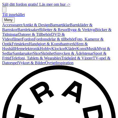
Sälj ditt fordon gratis! Läs mer om hur ->
Till innehållet
Meny
Accessoarer
Antikt & Design
Barnartiklar
Barnkläder &
Barnskor
Barnleksaker
Biljetter & Resor
Bygg & Verktyg
Böcker &
Tidningar
Datorer & Tillbehör
DVD &
Videofilmer
Fordon
Fordonsdelar & tillbehör
Foto, Kameror &
Optik
Frimärken
Handgjort & Konsthantverk
Hem &
Hushåll
Hemelektronik
Hobby
Klockor
Kläder
Konst
Musik
Mynt &
Sedlar
Samlarsaker
Skor
Skönhet
Smycken & Ädelstenar
Sport &
Fritid
Telefoni, Tablets & Wearables
Trädgård & Växter
TV-spel &
Datorspel
Vykort & Bilder
Övrigt
Inspiration