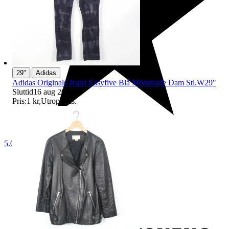
|
29"
Adidas
Adidas Originals Jeans Easyfive Blå Mönstrade Dam Stl.W29"
Sluttid
16 aug 20:29
.
Pris:
1 kr
,
Utropspris
.
5.0