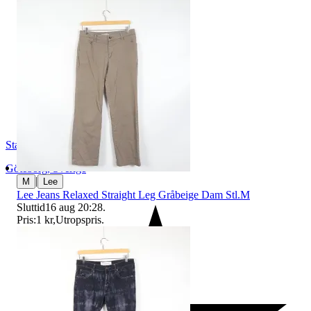
StadsmissionensSecondhandGbg
Göteborg
,
Sverige
|
M
Lee
Lee Jeans Relaxed Straight Leg Gråbeige Dam Stl.M
Sluttid
16 aug 20:28
.
Pris:
1 kr
,
Utropspris
.