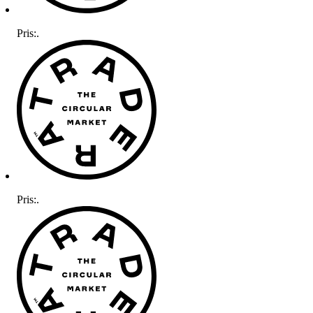
Pris:
.
Pris:
.