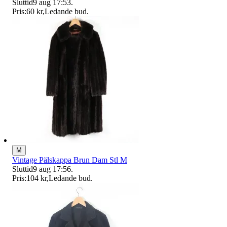
Sluttid
9 aug 17:53
.
Pris:
60 kr
,
Ledande bud
.
M
Vintage Pälskappa Brun Dam Stl M
Sluttid
9 aug 17:56
.
Pris:
104 kr
,
Ledande bud
.