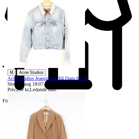
|
M
Acne Studios
Acne Studios Jeansjacka Blå Dam Stl. M
Sluttid
9 aug 18:07
.
Pris:
250 kr
,
Ledande bud
.
Företag