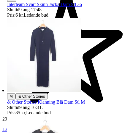
Interteam Svart Skinn Jacka Dam Stl 36
Sluttid
9 aug 17:48
.
Pris:
6 kr
,
Ledande bud
.
|
M
& Other Stories
& Other Stories Klänning Blå Dam Stl M
Sluttid
9 aug 16:31
.
Pris:
85 kr
,
Ledande bud
.
29 155 omdömen
Läs omdömen
Följ