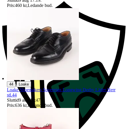
Sluttid
9 aug 17:19
.
Pris:
460 kr
,
Ledande bud
.
|
44
Loake
Loake Shoemakers Sovereign Longwing Derby Läder Herr
stl.44
Sluttid
9 aug 16:47
.
Pris:
636 kr
,
Ledande bud
.