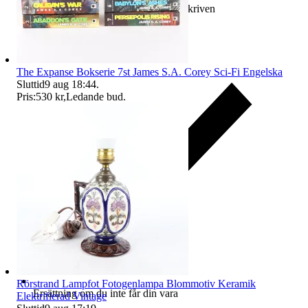
Ersättning om varan inte är som beskriven
The Expanse Bokserie 7st James S.A. Corey Sci-Fi Engelska
Sluttid
9 aug 18:44
.
Pris:
530 kr
,
Ledande bud
.
Rörstrand Lampfot Fotogenlampa Blommotiv Keramik
Ersättning om du inte får din vara
Elektrifierad Vintage