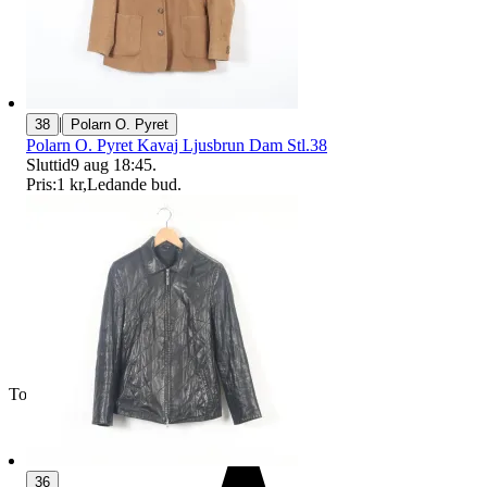
|
38
Polarn O. Pyret
Polarn O. Pyret Kavaj Ljusbrun Dam Stl.38
Sluttid
9 aug 18:45
.
Pris:
1 kr
,
Ledande bud
.
Toppsäljare
36