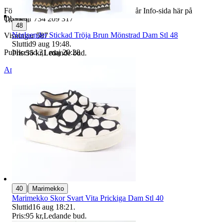
För butiksinformation och köpvillkor, se vår Info-sida här på
Objektnr
734 209 317
Tradera.
48
Norlaender Stickad Tröja Brun Mönstrad Dam Stl 48
Visningar
587
Sluttid
9 aug 19:48
.
Publicerad
31 maj 20:28
Pris:
55 kr
,
Ledande bud
.
Anmäl
Sälj liknande
|
40
Marimekko
Marimekko Skor Svart Vita Prickiga Dam Stl 40
Sluttid
16 aug 18:21
.
Pris:
95 kr
,
Ledande bud
.