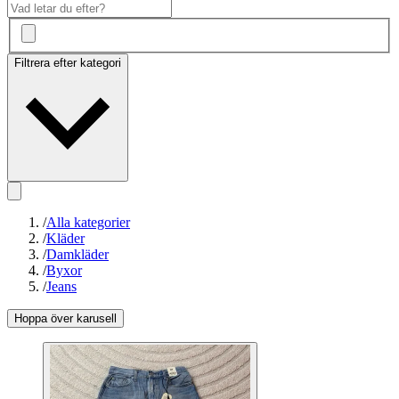
Filtrera efter kategori
/
Alla kategorier
/
Kläder
/
Damkläder
/
Byxor
/
Jeans
Hoppa över karusell