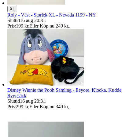
XL
Roly - Väst - Storlek XL - Nevada 1199 - NY
Sluttid
16 aug 20:31
.
Pris:
199 kr
,
Eller Köp nu
249 kr
,
.
Disney Winnie the Pooh Samling - Eeyore, Klocka, Kudde,
Ryggsäck
Sluttid
16 aug 20:31
.
Pris:
299 kr
,
Eller Köp nu
349 kr
,
.