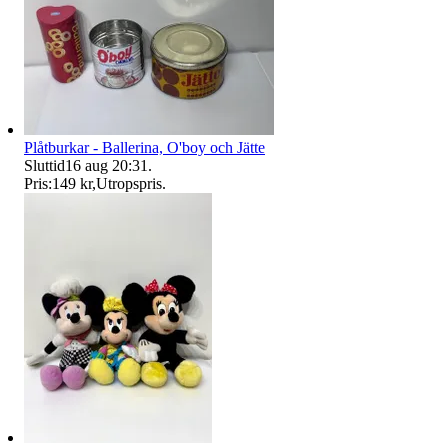
Plåtburkar - Ballerina, O'boy och Jätte
Sluttid
16 aug 20:31
.
Pris:
149 kr
,
Utropspris
.