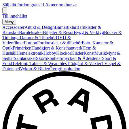
Sälj ditt fordon gratis! Läs mer om hur ->
Till innehållet
Meny
Accessoarer
Antikt & Design
Barnartiklar
Barnkläder &
Barnskor
Barnleksaker
Biljetter & Resor
Bygg & Verktyg
Böcker &
Tidningar
Datorer & Tillbehör
DVD &
Videofilmer
Fordon
Fordonsdelar & tillbehör
Foto, Kameror &
Optik
Frimärken
Handgjort & Konsthantverk
Hem &
Hushåll
Hemelektronik
Hobby
Klockor
Kläder
Konst
Musik
Mynt &
Sedlar
Samlarsaker
Skor
Skönhet
Smycken & Ädelstenar
Sport &
Fritid
Telefoni, Tablets & Wearables
Trädgård & Växter
TV-spel &
Datorspel
Vykort & Bilder
Övrigt
Inspiration