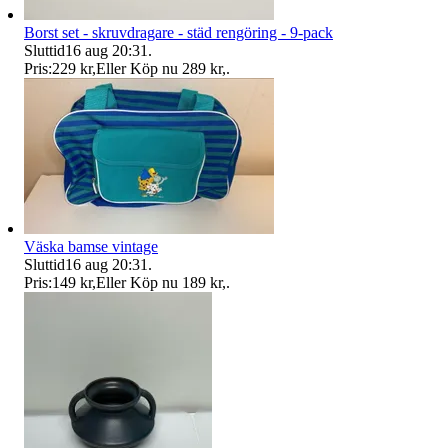
Borst set - skruvdragare - städ rengöring - 9-pack
Sluttid
16 aug 20:31
.
Pris:
229 kr
,
Eller Köp nu
289 kr
,
.
Väska bamse vintage
Sluttid
16 aug 20:31
.
Pris:
149 kr
,
Eller Köp nu
189 kr
,
.