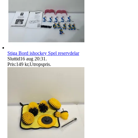
Stiga Bord ishockey Spel reservdelar
Sluttid
16 aug 20:31
.
Pris:
149 kr
,
Utropspris
.