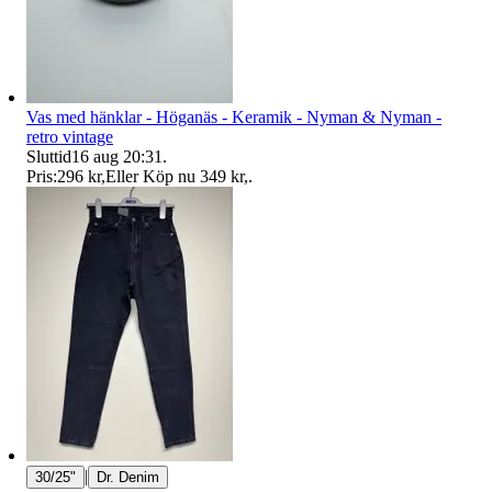
Vas med hänklar - Höganäs - Keramik - Nyman & Nyman -
retro vintage
Sluttid
16 aug 20:31
.
Pris:
296 kr
,
Eller Köp nu
349 kr
,
.
|
30/25"
Dr. Denim