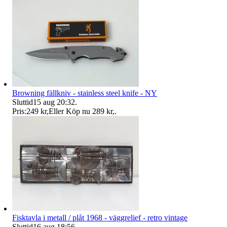
Browning fällkniv - stainless steel knife - NY
Sluttid
15 aug 20:32
.
Pris:
249 kr
,
Eller Köp nu
289 kr
,
.
Fisktavla i metall / plåt 1968 - väggrelief - retro vintage
Sluttid
16 aug 18:56
.