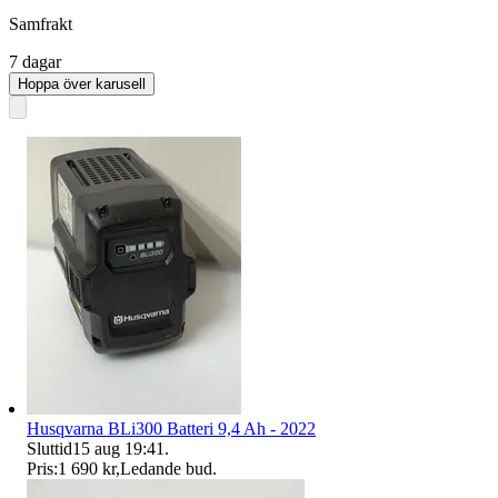
Samfrakt
7 dagar
Hoppa över karusell
Husqvarna BLi300 Batteri 9,4 Ah - 2022
Sluttid
15 aug 19:41
.
Pris:
1 690 kr
,
Ledande bud
.