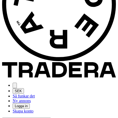
SEK
Så funkar det
Ny annons
Logga in
Skapa konto