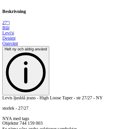
Beskrivning
27"
|
Blå
|
Levi's
|
Denim
|
Oanvänt
Helt ny och aldrig använd
Levis ljusblå jeans - High Loose Taper - str 27/27 - NY
storlek - 27/27
NYA med tags
Objektnr
744 159 003
Se gärna våra andra auktioner samfraktar