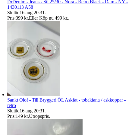
DrDenim - Jeans - Stl 25/30 - Nora - Retro Black - Dam - NY -
1430113 A58
Sluttid
16 aug 20:31
.
Pris:
399 kr
,
Eller Köp nu
499 kr
,
.
Sankt Olof - Till Bryggeri ÖL Askfat - tobakiana / askkoppar -
retro
Sluttid
16 aug 20:31
.
Pris:
149 kr
,
Utropspris
.