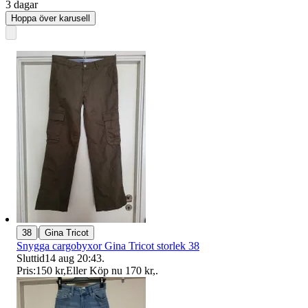
3 dagar
Hoppa över karusell
|
38
Gina Tricot
Snygga cargobyxor Gina Tricot storlek 38
Sluttid
14 aug 20:43
.
Pris:
150 kr
,
Eller Köp nu
170 kr
,
.