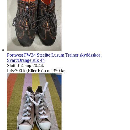
Portwest FW34 Steelite Lusum Trainer skyddsskor ,
Svart/Orange stlk 44
Sluttid
14 aug 20:44
.
Pris:
300 kr
,
Eller Köp nu
350 kr
,
.