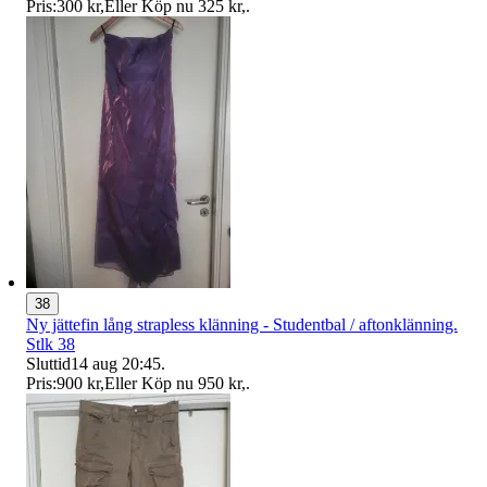
Pris:
300 kr
,
Eller Köp nu
325 kr
,
.
38
Ny jättefin lång strapless klänning - Studentbal / aftonklänning.
Stlk 38
Sluttid
14 aug 20:45
.
Pris:
900 kr
,
Eller Köp nu
950 kr
,
.