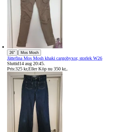
|
26"
Mos Mosh
Jättefina Mos Mosh khaki cargobyxor, storlek W26
Sluttid
14 aug 20:45
.
Pris:
325 kr
,
Eller Köp nu
350 kr
,
.