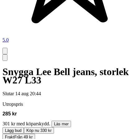
5.0
Snygga Lee Bell jeans, storlek
W27 L33
Slutar
14 aug 20:44
Utropspris
285 kr
301 kr med köparskydd.
Läs mer
Lägg bud
Köp nu 330 kr
Frakt
Från 49 kr