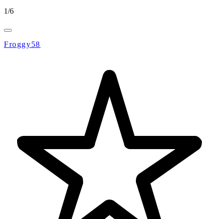
1
/
6
Froggy58