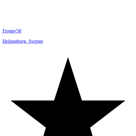
Froggy58
Helsingborg
,
Sverige