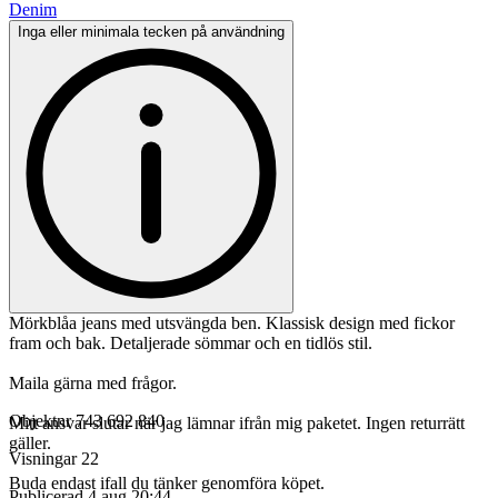
Denim
Inga eller minimala tecken på användning
Mörkblåa jeans med utsvängda ben. Klassisk design med fickor
fram och bak. Detaljerade sömmar och en tidlös stil.
Maila gärna med frågor.
Objektnr
743 692 840
Mitt ansvar slutar när jag lämnar ifrån mig paketet. Ingen returrätt
gäller.
Visningar
22
Buda endast ifall du tänker genomföra köpet.
Publicerad
4 aug 20:44