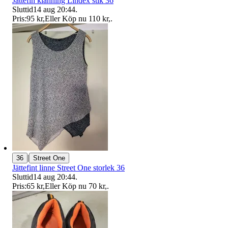
Jättefin klänning Lindex stlk 36
Sluttid
14 aug 20:44
.
Pris:
95 kr
,
Eller Köp nu
110 kr
,
.
|
36
Street One
Jättefint linne Street One storlek 36
Sluttid
14 aug 20:44
.
Pris:
65 kr
,
Eller Köp nu
70 kr
,
.