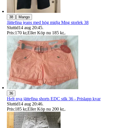
|
38
Mango
Jättefina jeans med hög midja Mng storlek 38
Sluttid
14 aug 20:45
.
Pris:
170 kr
,
Eller Köp nu
185 kr
,
.
36
Helt nya jättefina shorts EDC stlk 36 - Prislapp kvar
Sluttid
14 aug 20:46
.
Pris:
185 kr
,
Eller Köp nu
200 kr
,
.