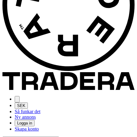
SEK
Så funkar det
Ny annons
Logga in
Skapa konto