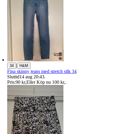
|
34
H&M
Fina skinny jeans med stretch stlk 34
Sluttid
14 aug 20:43
.
Pris:
90 kr
,
Eller Köp nu
100 kr
,
.