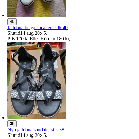
40
Jättefina beiga sneakers stlk 40
Sluttid
14 aug 20:45
.
Pris:
170 kr
,
Eller Köp nu
180 kr
,
.
38
Nya jättefina sandaler stlk 38
Sluttid
14 aug 20:45
.