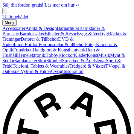
Sälj ditt fordon gratis! Läs mer om hur ->
Till innehållet
Meny
Accessoarer
Antikt & Design
Barnartiklar
Barnkläder &
Barnskor
Barnleksaker
Biljetter & Resor
Bygg & Verktyg
Böcker &
Tidningar
Datorer & Tillbehör
DVD &
Videofilmer
Fordon
Fordonsdelar & tillbehör
Foto, Kameror &
Optik
Frimärken
Handgjort & Konsthantverk
Hem &
Hushåll
Hemelektronik
Hobby
Klockor
Kläder
Konst
Musik
Mynt &
Sedlar
Samlarsaker
Skor
Skönhet
Smycken & Ädelstenar
Sport &
Fritid
Telefoni, Tablets & Wearables
Trädgård & Växter
TV-spel &
Datorspel
Vykort & Bilder
Övrigt
Inspiration