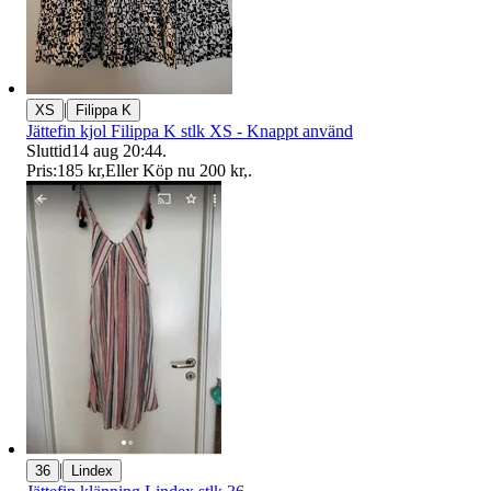
|
XS
Filippa K
Jättefin kjol Filippa K stlk XS - Knappt använd
Sluttid
14 aug 20:44
.
Pris:
185 kr
,
Eller Köp nu
200 kr
,
.
|
36
Lindex