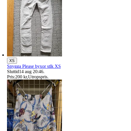
XS
Snygga Please byxor stlk XS
Sluttid
14 aug 20:46
.
Pris:
200 kr
,
Utropspris
.