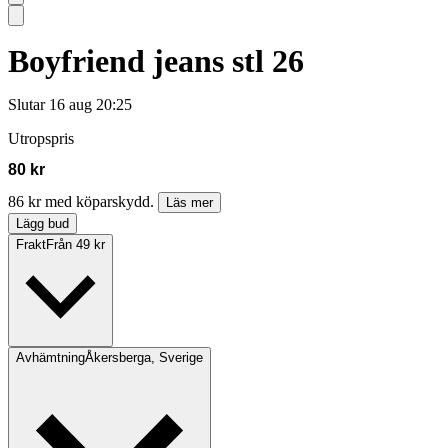
Boyfriend jeans stl 26
Slutar
16 aug 20:25
Utropspris
80 kr
86 kr med köparskydd.
Läs mer
Lägg bud
Frakt
Från 49 kr
Avhämtning
Åkersberga, Sverige