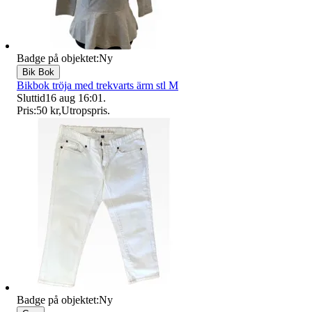
Badge på objektet:
Ny
Bik Bok
Bikbok tröja med trekvarts ärm stl M
Sluttid
16 aug 16:01
.
Pris:
50 kr
,
Utropspris
.
Badge på objektet:
Ny