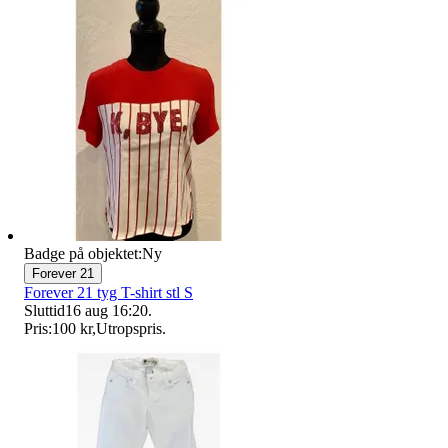
Badge på objektet:
Ny
Forever 21
Forever 21 tyg T-shirt stl S
Sluttid
16 aug 16:20
.
Pris:
100 kr
,
Utropspris
.