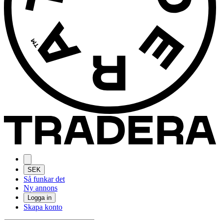
SEK
Så funkar det
Ny annons
Logga in
Skapa konto