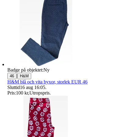
Badge på objektet:
Ny
|
46
H&M
H&M blå och vita byxor, storlek EUR 46
Sluttid
16 aug 16:05
.
Pris:
100 kr
,
Utropspris
.