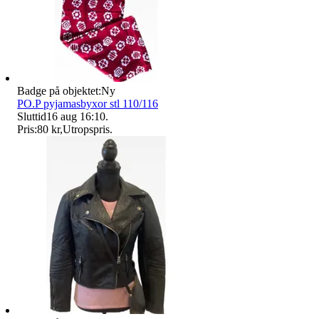
Badge på objektet:
Ny
PO.P pyjamasbyxor stl 110/116
Sluttid
16 aug 16:10
.
Pris:
80 kr
,
Utropspris
.