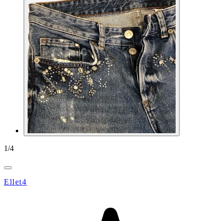
1
/
4
Ellet4