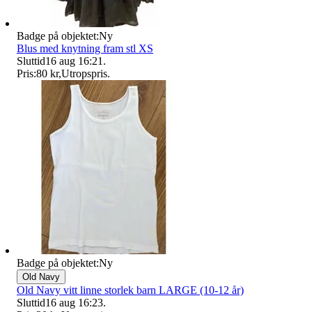
Badge på objektet:
Ny
Blus med knytning fram stl XS
Sluttid
16 aug 16:21
.
Pris:
80 kr
,
Utropspris
.
Badge på objektet:
Ny
Old Navy
Old Navy vitt linne storlek barn LARGE (10-12 år)
Sluttid
16 aug 16:23
.