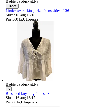
Badge på objektet:
Ny
Lindex
Lindex svart skinnjacka i konstläder stl 36
Sluttid
16 aug 16:16
.
Pris:
300 kr
,
Utropspris
.
Badge på objektet:
Ny
S
Blus med knytning fram stl S
Sluttid
16 aug 16:17
.
Pris:
80 kr
,
Utropspris
.