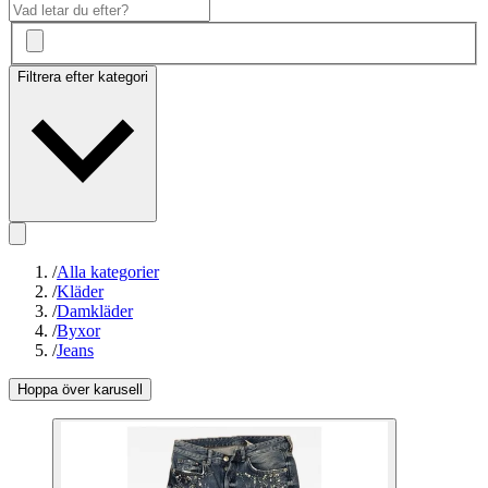
Filtrera efter kategori
/
Alla kategorier
/
Kläder
/
Damkläder
/
Byxor
/
Jeans
Hoppa över karusell