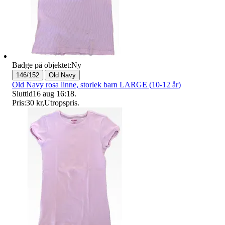
Badge på objektet:
Ny
|
146/152
Old Navy
Old Navy rosa linne, storlek barn LARGE (10-12 år)
Sluttid
16 aug 16:18
.
Pris:
30 kr
,
Utropspris
.