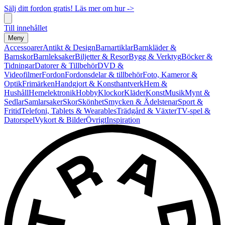
Sälj ditt fordon gratis! Läs mer om hur ->
Till innehållet
Meny
Accessoarer
Antikt & Design
Barnartiklar
Barnkläder &
Barnskor
Barnleksaker
Biljetter & Resor
Bygg & Verktyg
Böcker &
Tidningar
Datorer & Tillbehör
DVD &
Videofilmer
Fordon
Fordonsdelar & tillbehör
Foto, Kameror &
Optik
Frimärken
Handgjort & Konsthantverk
Hem &
Hushåll
Hemelektronik
Hobby
Klockor
Kläder
Konst
Musik
Mynt &
Sedlar
Samlarsaker
Skor
Skönhet
Smycken & Ädelstenar
Sport &
Fritid
Telefoni, Tablets & Wearables
Trädgård & Växter
TV-spel &
Datorspel
Vykort & Bilder
Övrigt
Inspiration