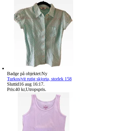
Badge på objektet:
Ny
Turkos/vit rutig skjorta, storlek 158
Sluttid
16 aug 16:17
.
Pris:
40 kr
,
Utropspris
.