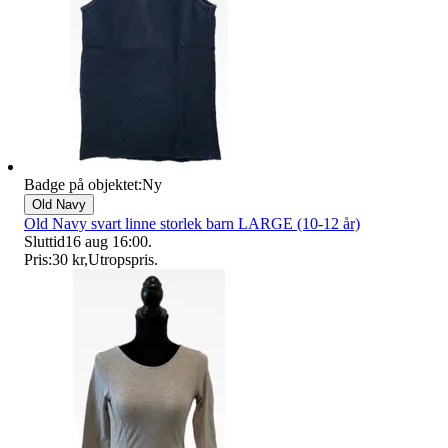
Badge på objektet:
Ny
Old Navy
Old Navy svart linne storlek barn LARGE (10-12 år)
Sluttid
16 aug 16:00
.
Pris:
30 kr
,
Utropspris
.