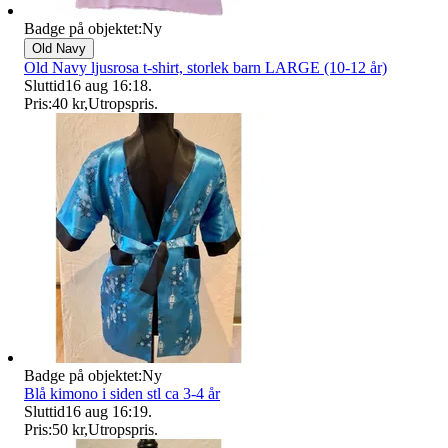
Badge på objektet:
Ny
Old Navy
Old Navy ljusrosa t-shirt, storlek barn LARGE (10-12 år)
Sluttid
16 aug 16:18
.
Pris:
40 kr
,
Utropspris
.
Badge på objektet:
Ny
Blå kimono i siden stl ca 3-4 år
Sluttid
16 aug 16:19
.
Pris:
50 kr
,
Utropspris
.