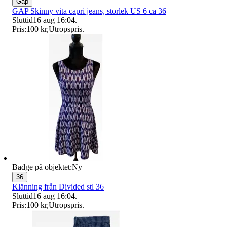
Gap
GAP Skinny vita capri jeans, storlek US 6 ca 36
Sluttid
16 aug 16:04
.
Pris:
100 kr
,
Utropspris
.
Badge på objektet:
Ny
36
Klänning från Divided stl 36
Sluttid
16 aug 16:04
.
Pris:
100 kr
,
Utropspris
.