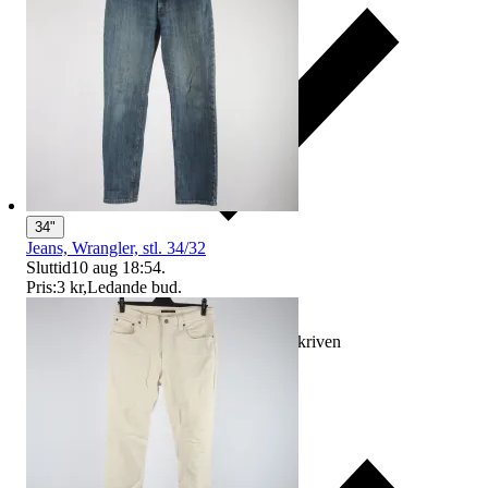
34"
Jeans, Wrangler, stl. 34/32
Sluttid
10 aug 18:54
.
Pris:
3 kr
,
Ledande bud
.
Ersättning om varan inte är som beskriven