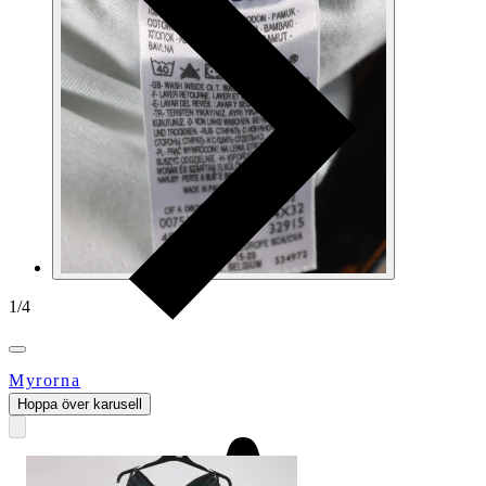
1
/
4
Myrorna
Hoppa över karusell