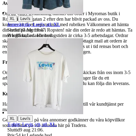
Avhämtning
Om du väljer avhämtning hämtas din order i Myrornas butik i
|
XL
Levi's
Ropsten, Kolargatan 2 efter den har blivit packad av oss. Du
Jeansskjorta, Levi's, stl. XL
kommer att få ett separat mail med rubriken Välkommen att hämta
Sluttid
10 aug 18:47
.
din order på Myrorna i Ropsten! när din order är redo att hämtas. Ta
Pris:
85 kr
,
Ledande bud
.
med legitimation. Hanteringstiden är cirka 3-5 arbetsdagar. Ordrar
ska hämtas senast 7 dagar efter att man mottagit mail att ordern är
redo för avhämtning. Ordrar som ej hämtas ut i tid rensas bort och
en avgift på 84 kr dras av från återbetalningen.
Frakt
Om du har valt frakt kommer din vara att skickas från oss inom 3-5
arbetsdagar. När din vara har lämnat vårt lager får du ett
spårningsnummer av DSV inom kort där du kan följa din leverans.
Kundservice
Har du frågor eller funderingar hör av dig till vår kundtjänst per
mail:
webbshop@myrorna.se
.
|
XL
Levi's
Genom att buda på våra annonser godkänner du våra köpvillkor
T-shirt, Levis, vit, stl. XL.
som du hittar på vår infosida här på Tradera.
Sluttid
9 aug 21:06
.
Pris:
54 kr
,
Ledande bud
.