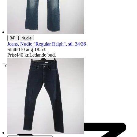
|
34"
Nudie
Jeans, Nudie "Regular Ralph", stl. 34/36
Sluttid
10 aug 18:53
.
Pris:
440 kr
,
Ledande bud
.
Toppsäljare