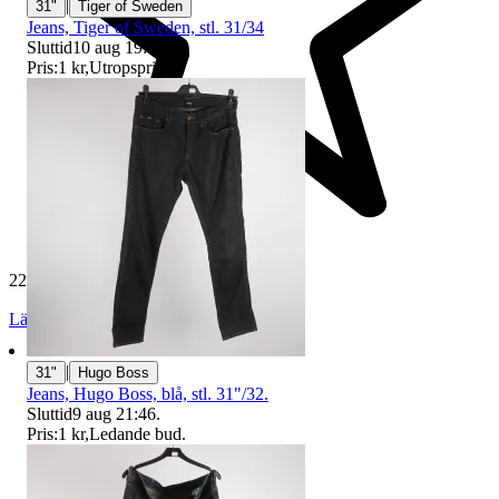
|
31"
Tiger of Sweden
Jeans, Tiger of Sweden, stl. 31/34
Sluttid
10 aug 19:42
.
Pris:
1 kr
,
Utropspris
.
229 495 omdömen
Läs omdömen
Följ
|
31"
Hugo Boss
Jeans, Hugo Boss, blå, stl. 31"/32.
Sluttid
9 aug 21:46
.
Pris:
1 kr
,
Ledande bud
.