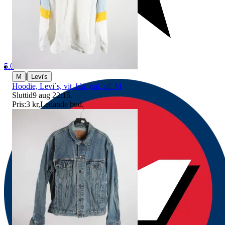
5.0
|
M
Levi's
Hoodie, Levi`s, vit, blå, gul, stl. M
Sluttid
9 aug 22:15
.
Pris:
3 kr
,
Ledande bud
.