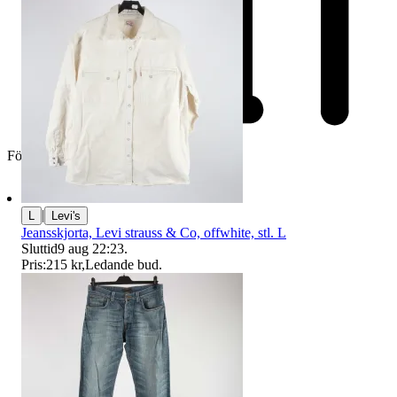
Företag
|
L
Levi's
Jeansskjorta, Levi strauss & Co, offwhite, stl. L
Sluttid
9 aug 22:23
.
Pris:
215 kr
,
Ledande bud
.