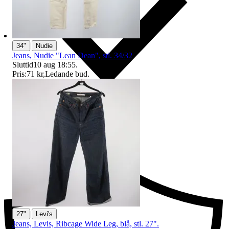
|
34"
Nudie
Jeans, Nudie "Lean Dean", stl. 34/32
Sluttid
10 aug 18:55
.
Pris:
71 kr
,
Ledande bud
.
Ersättning om du inte får din vara
|
27"
Levi's
Jeans, Levis, Ribcage Wide Leg, blå, stl. 27".