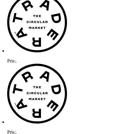
Pris:
.
Pris:
.