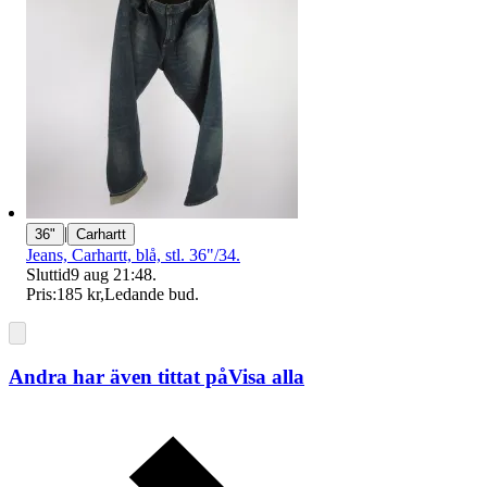
|
36"
Carhartt
Jeans, Carhartt, blå, stl. 36"/34.
Sluttid
9 aug 21:48
.
Pris:
185 kr
,
Ledande bud
.
Andra har även tittat på
Visa alla