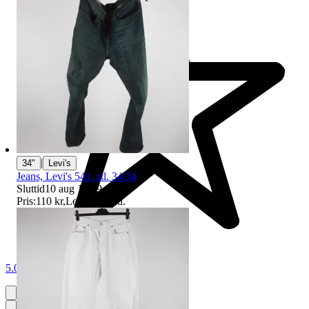
|
34"
Levi's
Jeans, Levi's 541, stl. 34/34
Sluttid
10 aug 18:49
.
Pris:
110 kr
,
Ledande bud
.
5.0