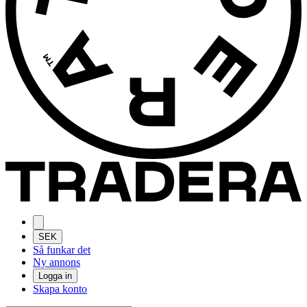
SEK
Så funkar det
Ny annons
Logga in
Skapa konto