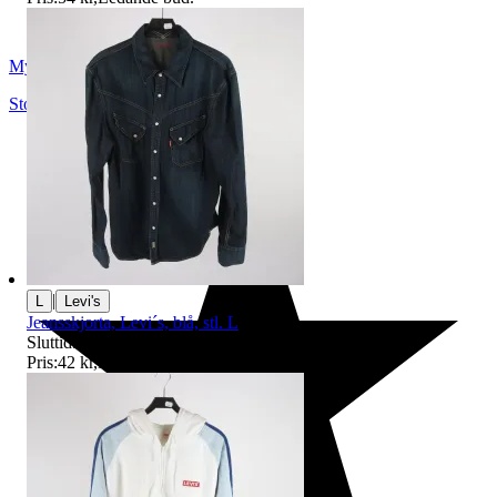
Myrorna
Stockholm
,
Sverige
|
L
Levi's
Jeansskjorta, Levi´s, blå, stl. L
Sluttid
9 aug 18:37
.
Pris:
42 kr
,
Ledande bud
.