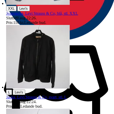
|
XXL
Levi's
Jeansjacka, Levi Strauss & Co, blå, stl. XXL
Sluttid
9 aug 22:26
.
Pris:
110 kr
,
Ledande bud
.
|
L
Levi's
Jacka, Levi Strauss & Co, svart, stl. L
Sluttid
9 aug 22:24
.
Pris:
2 kr
,
Ledande bud
.