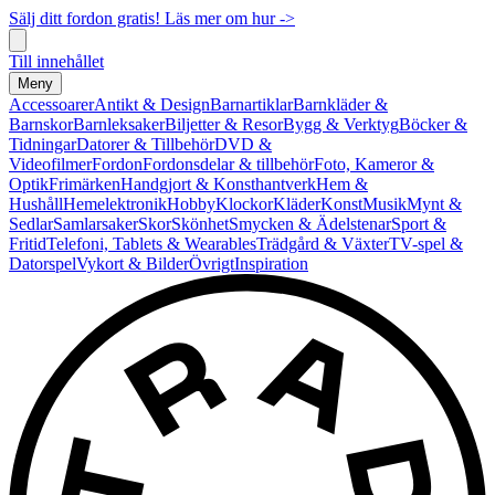
Sälj ditt fordon gratis! Läs mer om hur ->
Till innehållet
Meny
Accessoarer
Antikt & Design
Barnartiklar
Barnkläder &
Barnskor
Barnleksaker
Biljetter & Resor
Bygg & Verktyg
Böcker &
Tidningar
Datorer & Tillbehör
DVD &
Videofilmer
Fordon
Fordonsdelar & tillbehör
Foto, Kameror &
Optik
Frimärken
Handgjort & Konsthantverk
Hem &
Hushåll
Hemelektronik
Hobby
Klockor
Kläder
Konst
Musik
Mynt &
Sedlar
Samlarsaker
Skor
Skönhet
Smycken & Ädelstenar
Sport &
Fritid
Telefoni, Tablets & Wearables
Trädgård & Växter
TV-spel &
Datorspel
Vykort & Bilder
Övrigt
Inspiration