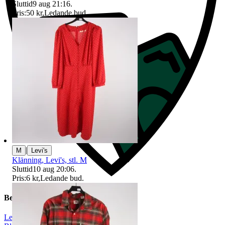
Sluttid
9 aug 21:16
.
Pris:
50 kr
,
Ledande bud
.
|
M
Levi's
Klänning, Levi's, stl. M
Sluttid
10 aug 20:06
.
Pris:
6 kr
,
Ledande bud
.
Beskrivning
Levi's
|