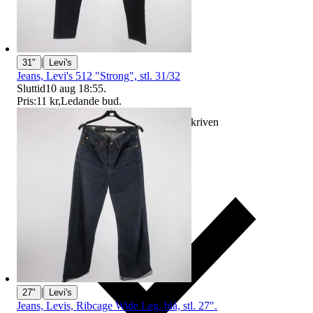
|
31"
Levi's
Jeans, Levi's 512 "Strong", stl. 31/32
Sluttid
10 aug 18:55
.
Pris:
11 kr
,
Ledande bud
.
Ersättning om varan inte är som beskriven
|
27"
Levi's
Jeans, Levis, Ribcage Wide Leg, blå, stl. 27".