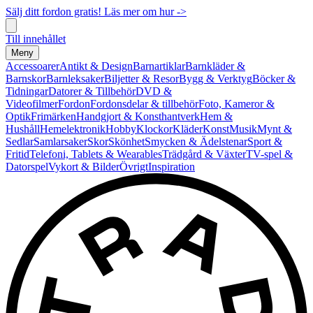
Sälj ditt fordon gratis! Läs mer om hur ->
Till innehållet
Meny
Accessoarer
Antikt & Design
Barnartiklar
Barnkläder &
Barnskor
Barnleksaker
Biljetter & Resor
Bygg & Verktyg
Böcker &
Tidningar
Datorer & Tillbehör
DVD &
Videofilmer
Fordon
Fordonsdelar & tillbehör
Foto, Kameror &
Optik
Frimärken
Handgjort & Konsthantverk
Hem &
Hushåll
Hemelektronik
Hobby
Klockor
Kläder
Konst
Musik
Mynt &
Sedlar
Samlarsaker
Skor
Skönhet
Smycken & Ädelstenar
Sport &
Fritid
Telefoni, Tablets & Wearables
Trädgård & Växter
TV-spel &
Datorspel
Vykort & Bilder
Övrigt
Inspiration