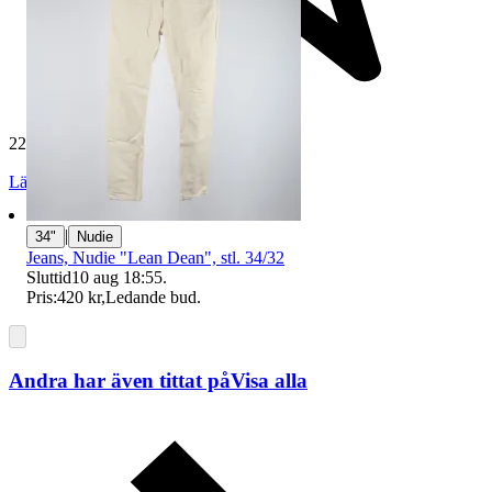
229 611 omdömen
Läs omdömen
Följ
|
34"
Nudie
Jeans, Nudie "Lean Dean", stl. 34/32
Sluttid
10 aug 18:55
.
Pris:
420 kr
,
Ledande bud
.
Andra har även tittat på
Visa alla