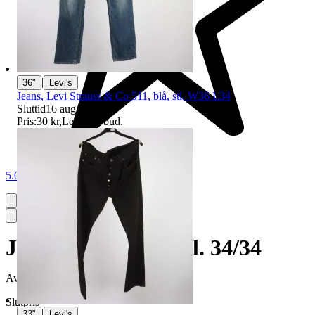
|
36"
Levi's
Jeans, Levi Strauss & Co 511, blå, stl. W36 L34
Sluttid
16 aug 21:00
.
Pris:
30 kr
,
Ledande bud
.
5.0
Jeans, Levi's 511, stl. 34/34
Avslutad
14 jun 20:47
Slutpris
|
33"
Levi's