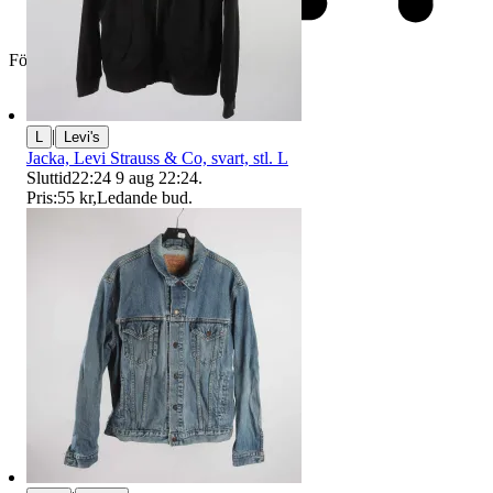
Företag
|
L
Levi's
Jacka, Levi Strauss & Co, svart, stl. L
Sluttid
22:24
9 aug 22:24
.
Pris:
55 kr
,
Ledande bud
.