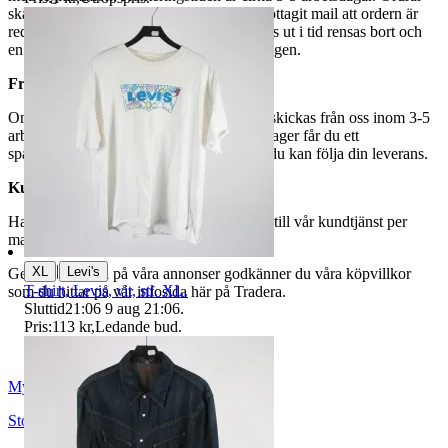
ska hämtas senast 7 dagar efter att man mottagit mail att ordern är
redo för avhämtning. Ordrar som ej hämtas ut i tid rensas bort och
en avgift på 84 kr dras av från återbetalningen.
Frakt
Om du har valt frakt kommer din vara att skickas från oss inom 3-5
arbetsdagar. När din vara har lämnat vårt lager får du ett
spårningsnummer av DSV inom kort där du kan följa din leverans.
Kundservice
Har du frågor eller funderingar hör av dig till vår kundtjänst per
mail:
webbshop@myrorna.se
.
|
XL
Levi's
Genom att buda på våra annonser godkänner du våra köpvillkor
T-shirt, Levis, vit, stl. XL.
som du hittar på vår infosida här på Tradera.
Sluttid
21:06
9 aug 21:06
.
Pris:
113 kr
,
Ledande bud
.
Myrorna
Stockholm
,
Sverige