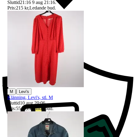
Sluttid
21:16
9 aug 21:16
.
Pris:
215 kr
,
Ledande bud
.
Ersättning om du inte får din vara
|
M
Levi's
Klänning, Levi's, stl. M
Sluttid
10 aug 20:06
.
Pris:
55 kr
,
Ledande bud
.