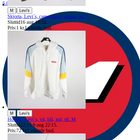
5.0
|
M
Levi's
Skjorta, Levi´s, camouflage, denim, stl. S
Sluttid
16 aug 18:52
.
Pris:
1 kr
,
Ledande bud
.
|
M
Levi's
Hoodie, Levi`s, vit, blå, gul, stl. M
Sluttid
22:15
9 aug 22:15
.
Pris:
72 kr
,
Ledande bud
.