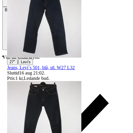
Betalning
Via Tradera
Välj till köparskydd
|
27"
Levi's
Jeans, Levi´s 501, blå, stl. W27 L32
Sluttid
16 aug 21:02
.
Pris:
1 kr
,
Ledande bud
.