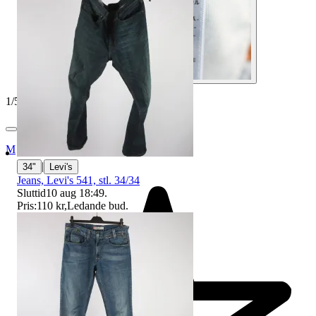
1
/
5
Myrorna
|
34"
Levi's
Jeans, Levi's 541, stl. 34/34
Sluttid
10 aug 18:49
.
Pris:
110 kr
,
Ledande bud
.