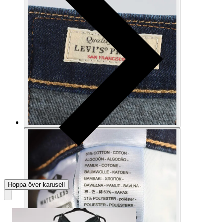
Hoppa över karusell