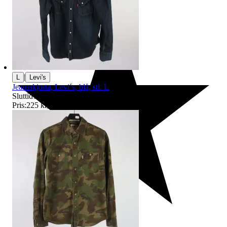
|
L
Levi's
Jeansskjorta, Levi´s, blå, stl. L
Sluttid
18:37
9 aug 18:37
.
Pris:
225 kr
,
Ledande bud
.