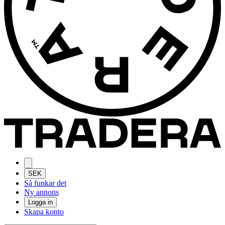
SEK
Så funkar det
Ny annons
Logga in
Skapa konto