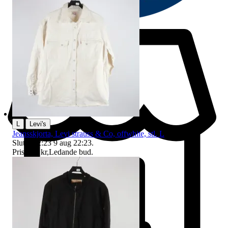
|
L
Levi's
Jeansskjorta, Levi strauss & Co, offwhite, stl. L
Sluttid
22:23
9 aug 22:23
.
Pris:
215 kr
,
Ledande bud
.