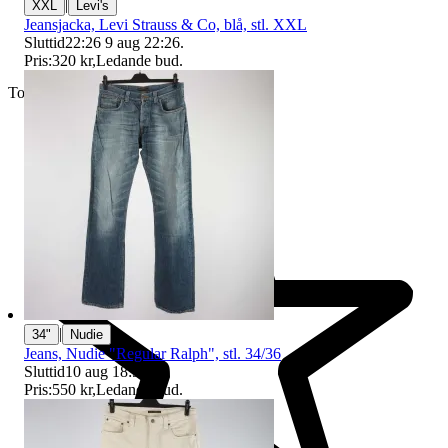
|
XXL
Levi's
Jeansjacka, Levi Strauss & Co, blå, stl. XXL
Sluttid
22:26
9 aug 22:26
.
Pris:
320 kr
,
Ledande bud
.
Toppsäljare
|
34"
Nudie
Jeans, Nudie "Regular Ralph", stl. 34/36
Sluttid
10 aug 18:53
.
Pris:
550 kr
,
Ledande bud
.