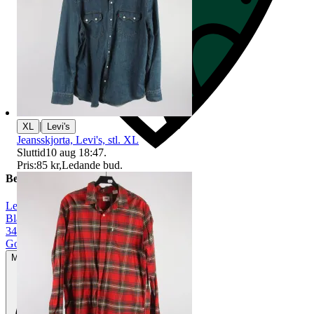
|
XL
Levi's
Jeansskjorta, Levi's, stl. XL
Sluttid
10 aug 18:47
.
Pris:
85 kr
,
Ledande bud
.
Beskrivning
Levi's
|
Blå
|
34"
|
Gott använt skick
Mindre tecken på användning