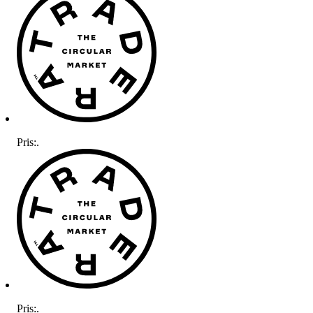
Pris:
.
Pris:
.