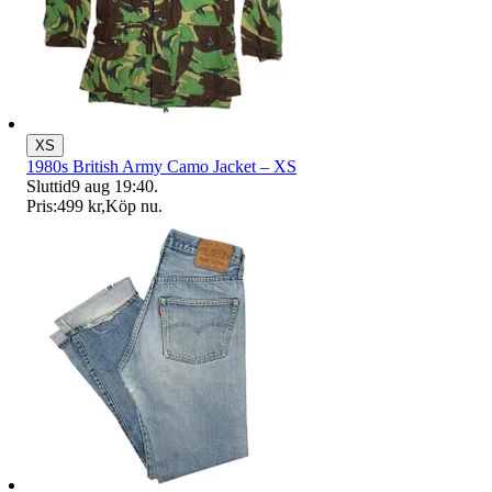
XS
1980s British Army Camo Jacket – XS
Sluttid
9 aug 19:40
.
Pris:
499 kr
,
Köp nu
.