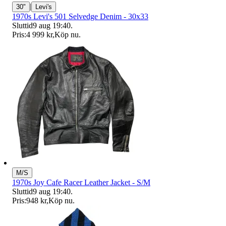
|
30"
Levi's
1970s Levi's 501 Selvedge Denim - 30x33
Sluttid
9 aug 19:40
.
Pris:
4 999 kr
,
Köp nu
.
M/S
1970s Joy Cafe Racer Leather Jacket - S/M
Sluttid
9 aug 19:40
.
Pris:
948 kr
,
Köp nu
.