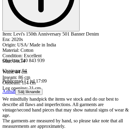
Item: Levi's 150th Anniversary 501 Banner Denim
Era: 2020s
Origin: USA/ Made in India
Material: Cotton
Condition: Excellent
Objektnr
740 843 939
Size: 34x34
Visningar
94
Waist: 44 cm
Inseam: 86 cm
Publicerad
17 jul 17:09
Outseam: 114 cm
Leg opening: 21 cm
Anmäl
Sälj liknande
We mindfully handpick the items we stock and do our best to
describe all flaws and imperfections. All garments are
vintage/second hand pieces that may show natural signs of wear &
age.
The garments are measured by hand, so please take note that all
measurements are approximately.