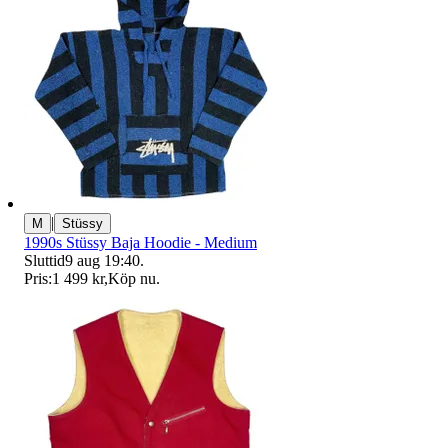
|
M
Stüssy
1990s Stüssy Baja Hoodie - Medium
Sluttid
9 aug 19:40
.
Pris:
1 499 kr
,
Köp nu
.