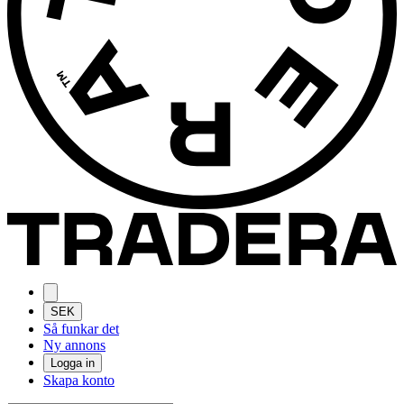
SEK
Så funkar det
Ny annons
Logga in
Skapa konto