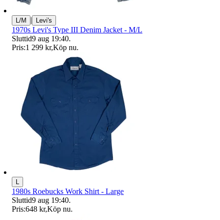
|
L/M
Levi's
1970s Levi's Type III Denim Jacket - M/L
Sluttid
9 aug 19:40
.
Pris:
1 299 kr
,
Köp nu
.
L
1980s Roebucks Work Shirt - Large
Sluttid
9 aug 19:40
.
Pris:
648 kr
,
Köp nu
.