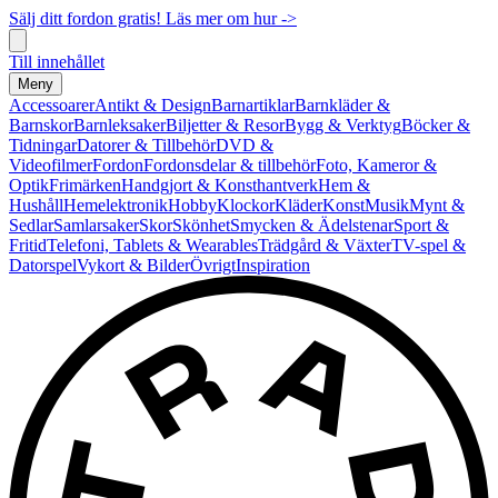
Sälj ditt fordon gratis! Läs mer om hur ->
Till innehållet
Meny
Accessoarer
Antikt & Design
Barnartiklar
Barnkläder &
Barnskor
Barnleksaker
Biljetter & Resor
Bygg & Verktyg
Böcker &
Tidningar
Datorer & Tillbehör
DVD &
Videofilmer
Fordon
Fordonsdelar & tillbehör
Foto, Kameror &
Optik
Frimärken
Handgjort & Konsthantverk
Hem &
Hushåll
Hemelektronik
Hobby
Klockor
Kläder
Konst
Musik
Mynt &
Sedlar
Samlarsaker
Skor
Skönhet
Smycken & Ädelstenar
Sport &
Fritid
Telefoni, Tablets & Wearables
Trädgård & Växter
TV-spel &
Datorspel
Vykort & Bilder
Övrigt
Inspiration