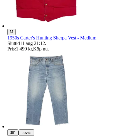
M
1950s Carter's Hunting Sherpa Vest - Medium
Sluttid
11 aug 21:12
.
Pris:
1 499 kr
,
Köp nu
.
|
38"
Levi's