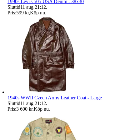
1990s Levi's 505 USA Denim - 38x30
Sluttid
11 aug 21:12
.
Pris:
599 kr
,
Köp nu
.
1940s WWII Czech Army Leather Coat - Large
Sluttid
11 aug 21:12
.
Pris:
3 600 kr
,
Köp nu
.