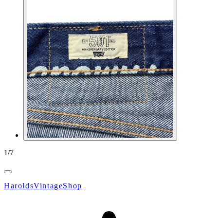
1
/
7
HaroldsVintageShop