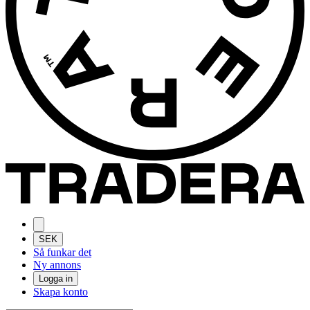
SEK
Så funkar det
Ny annons
Logga in
Skapa konto