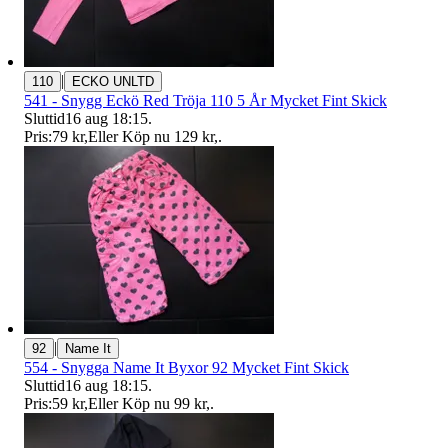
|
110
ECKO UNLTD
541 - Snygg Eckö Red Tröja 110 5 År Mycket Fint Skick
Sluttid
16 aug 18:15
.
Pris:
79 kr
,
Eller Köp nu
129 kr
,
.
|
92
Name It
554 - Snygga Name It Byxor 92 Mycket Fint Skick
Sluttid
16 aug 18:15
.
Pris:
59 kr
,
Eller Köp nu
99 kr
,
.