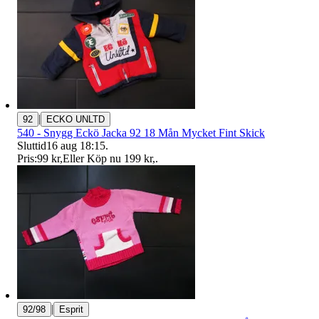
|
92
ECKO UNLTD
540 - Snygg Eckö Jacka 92 18 Mån Mycket Fint Skick
Sluttid
16 aug 18:15
.
Pris:
99 kr
,
Eller Köp nu
199 kr
,
.
|
92/98
Esprit