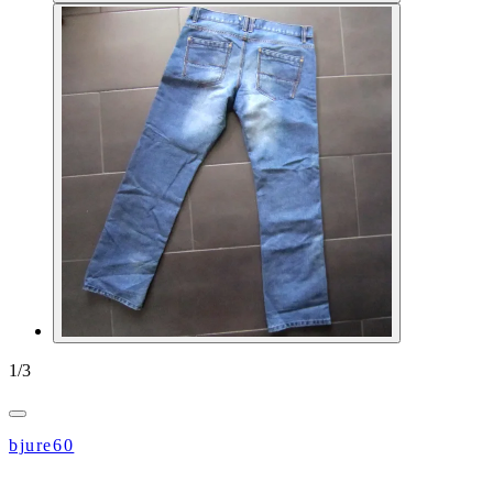
1
/
3
bjure60