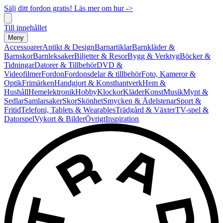
Sälj ditt fordon gratis! Läs mer om hur ->
Till innehållet
Meny
Accessoarer
Antikt & Design
Barnartiklar
Barnkläder &
Barnskor
Barnleksaker
Biljetter & Resor
Bygg & Verktyg
Böcker &
Tidningar
Datorer & Tillbehör
DVD &
Videofilmer
Fordon
Fordonsdelar & tillbehör
Foto, Kameror &
Optik
Frimärken
Handgjort & Konsthantverk
Hem &
Hushåll
Hemelektronik
Hobby
Klockor
Kläder
Konst
Musik
Mynt &
Sedlar
Samlarsaker
Skor
Skönhet
Smycken & Ädelstenar
Sport &
Fritid
Telefoni, Tablets & Wearables
Trädgård & Växter
TV-spel &
Datorspel
Vykort & Bilder
Övrigt
Inspiration