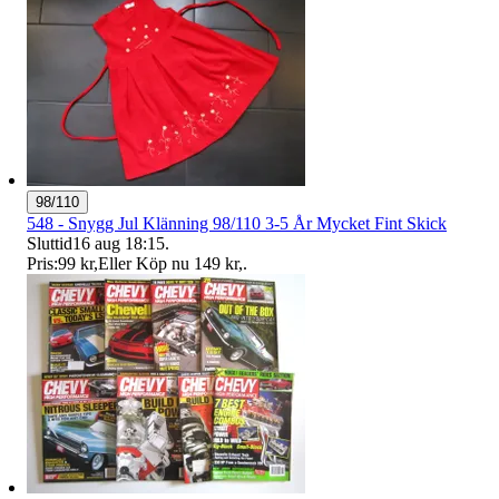
98/110
548 - Snygg Jul Klänning 98/110 3-5 År Mycket Fint Skick
Sluttid
16 aug 18:15
.
Pris:
99 kr
,
Eller Köp nu
149 kr
,
.