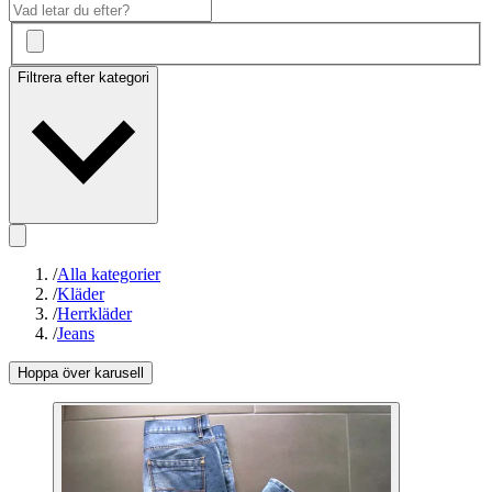
Filtrera efter kategori
/
Alla kategorier
/
Kläder
/
Herrkläder
/
Jeans
Hoppa över karusell