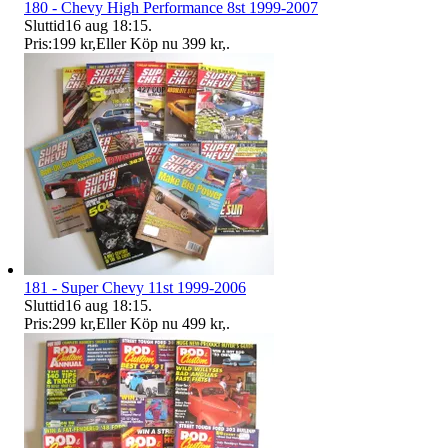
180 - Chevy High Performance 8st 1999-2007
Sluttid
16 aug 18:15
.
Pris:
199 kr
,
Eller Köp nu
399 kr
,
.
181 - Super Chevy 11st 1999-2006
Sluttid
16 aug 18:15
.
Pris:
299 kr
,
Eller Köp nu
499 kr
,
.