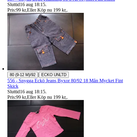
Sluttid
16 aug 18:15
.
Pris:
99 kr
,
Eller Köp nu
199 kr
,
.
|
80 (9-12 M)/92
ECKO UNLTD
556 - Snygga Eckö Jeans Byxor 80/92 18 Mån Mycket Fint
Skick
Sluttid
16 aug 18:15
.
Pris:
99 kr
,
Eller Köp nu
199 kr
,
.