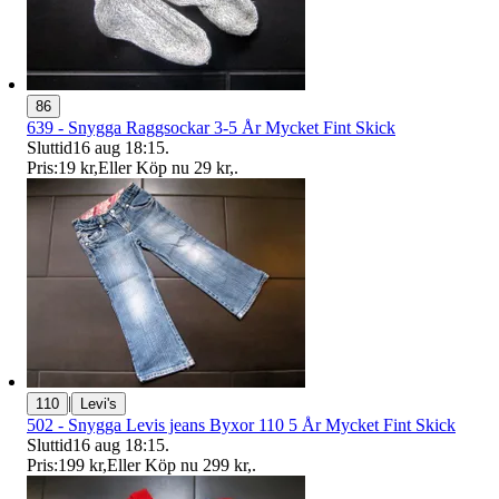
86
639 - Snygga Raggsockar 3-5 År Mycket Fint Skick
Sluttid
16 aug 18:15
.
Pris:
19 kr
,
Eller Köp nu
29 kr
,
.
|
110
Levi's
502 - Snygga Levis jeans Byxor 110 5 År Mycket Fint Skick
Sluttid
16 aug 18:15
.
Pris:
199 kr
,
Eller Köp nu
299 kr
,
.