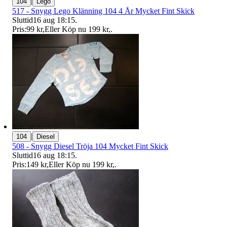
|
104
Lego
517 - Snygg Lego Klänning 104 4 År Mycket Fint Skick
Sluttid
16 aug 18:15
.
Pris:
99 kr
,
Eller Köp nu
199 kr
,
.
|
104
Diesel
508 - Snygg Diesel Tröja 104 Mycket Fint Skick
Sluttid
16 aug 18:15
.
Pris:
149 kr
,
Eller Köp nu
199 kr
,
.