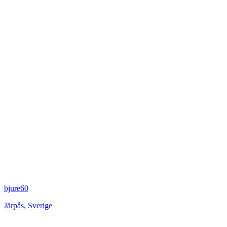
bjure60
Järpås
,
Sverige