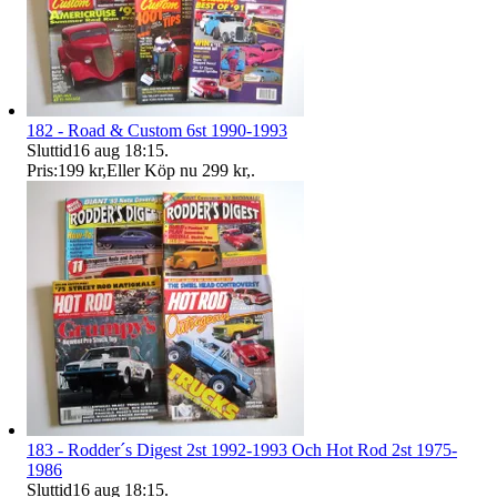
182 - Road & Custom 6st 1990-1993
Sluttid
16 aug 18:15
.
Pris:
199 kr
,
Eller Köp nu
299 kr
,
.
183 - Rodder´s Digest 2st 1992-1993 Och Hot Rod 2st 1975-
1986
Sluttid
16 aug 18:15
.