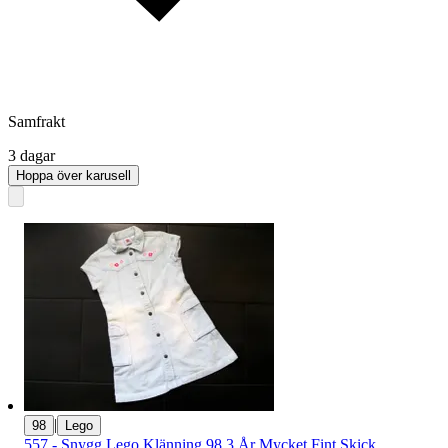
Samfrakt
3 dagar
Hoppa över karusell
|
98
Lego
557 - Snygg Lego Klänning 98 3 År Mycket Fint Skick