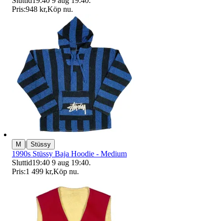
Sluttid
19:40
9 aug 19:40
.
Pris:
948 kr
,
Köp nu
.
|
M
Stüssy
1990s Stüssy Baja Hoodie - Medium
Sluttid
19:40
9 aug 19:40
.
Pris:
1 499 kr
,
Köp nu
.