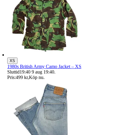
XS
1980s British Army Camo Jacket – XS
Sluttid
19:40
9 aug 19:40
.
Pris:
499 kr
,
Köp nu
.