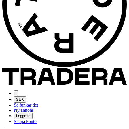
SEK
Så funkar det
Ny annons
Logga in
Skapa konto