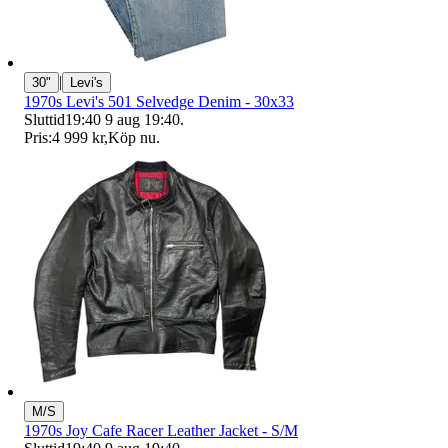
|
30"
Levi's
1970s Levi's 501 Selvedge Denim - 30x33
Sluttid
19:40
9 aug 19:40
.
Pris:
4 999 kr
,
Köp nu
.
M/S
1970s Joy Cafe Racer Leather Jacket - S/M