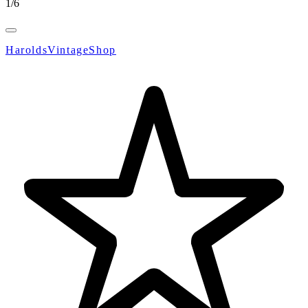
1
/
6
HaroldsVintageShop