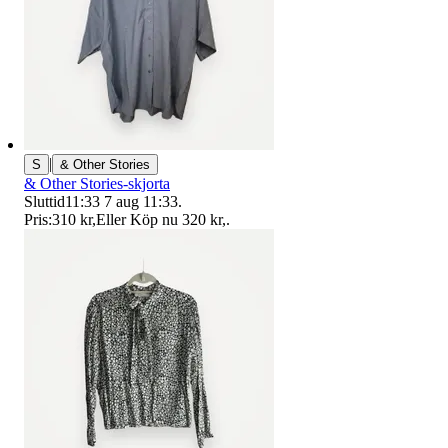
|
S
& Other Stories
& Other Stories-skjorta
Sluttid
11:33
7 aug 11:33
.
Pris:
310 kr
,
Eller Köp nu
320 kr
,
.