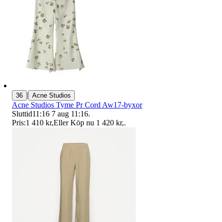
|
36
Acne Studios
Acne Studios Tyme Pr Cord Aw17-byxor
Sluttid
11:16
7 aug 11:16
.
Pris:
1 410 kr
,
Eller Köp nu
1 420 kr
,
.