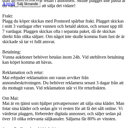
utan all info vi har står redan i annonsen. Skulle plagget inte passa är
Anmäl
Sälj liknande
du varmt välkommen att sälja det vidare!
Frakt:
Plagg du köper skickas med Postnord spårbar frakt. Plagget skickas
i snitt 3 vardagar efter vunnen och betald aktion, och senast upp till
7 vardagar. Plaggen skickas ofta i separata paket, då de skickas
direkt från olika säljare. Om något inte skulle komma fram fast de är
skickade så tar vi fullt ansvar.
Betalning:
Vunna auktioner behöver betalas inom 24h. Vid utebliven betalning
kan köpet komma att hävas.
Reklamation och retur:
Mai erbjuder reklamation om varan avviker från
annonsbeskrivningen. Du behöver reklamera senast 3 dagar från att
du mottagit varan. Vid reklamation står vi för returfrakten.
Om Mai:
Mai är en tjänst som hjälper privatpersoner att sälja sina kläder. Man
fotar sina kläder och sedan gör vi resten för att få det sålt online. Vi
värderar plaggen, förbereder digitala annonser, och säljer sedan på
över 10 olika relevanta säljkanaler. Säljarna får 80% av vinsten.