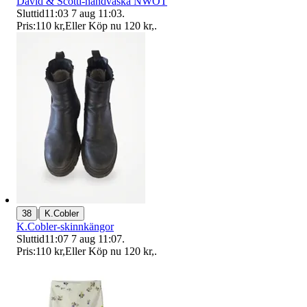
David & Scotti-handväska NWOT
Sluttid
11:03
7 aug 11:03
.
Pris:
110 kr
,
Eller Köp nu
120 kr
,
.
|
38
K.Cobler
K.Cobler-skinnkängor
Sluttid
11:07
7 aug 11:07
.
Pris:
110 kr
,
Eller Köp nu
120 kr
,
.