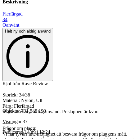
Beskrivning
Flerfärgad
|
34
|
Oanvänt
Helt ny och aldrig använd
Kjol från Rave Review.
Storlek: 34/36
Material: Nylon, Ull
Färg: Flerfärgad
Objektnr
731 545 199
Skick: Helt ny, aldrig använd. Prislappen är kvar.
Visningar
37
-------
Frågor om plagg:
Publicerad
14 maj 12:24
Vi har tyvärr inte möjlighet att besvara frågor om plaggens mått,