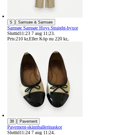
|
S
Samsøe & Samsøe
Samsøe Samsøe Hoys Straight-byxor
Sluttid
11:23
7 aug 11:23
.
Pris:
210 kr
,
Eller Köp nu
220 kr
,
.
|
38
Pavement
Pavement-skinnballerinaskor
Sluttid
11:24
7 aug 11:24
.