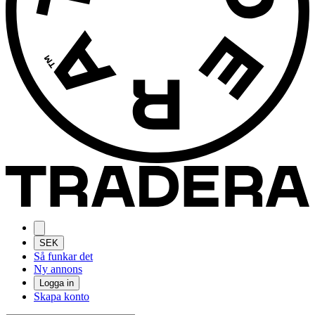
SEK
Så funkar det
Ny annons
Logga in
Skapa konto