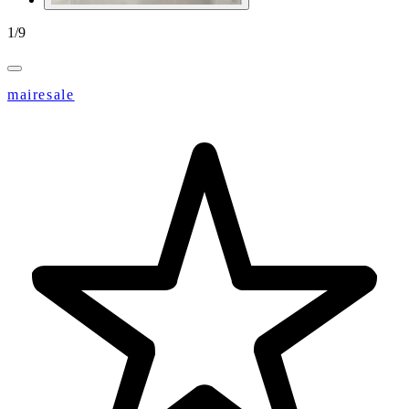
1
/
9
mairesale