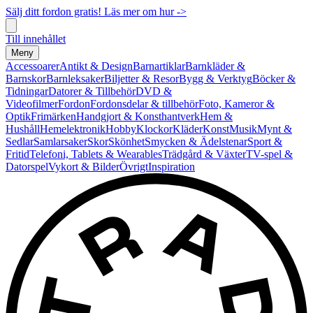
Sälj ditt fordon gratis! Läs mer om hur ->
Till innehållet
Meny
Accessoarer
Antikt & Design
Barnartiklar
Barnkläder &
Barnskor
Barnleksaker
Biljetter & Resor
Bygg & Verktyg
Böcker &
Tidningar
Datorer & Tillbehör
DVD &
Videofilmer
Fordon
Fordonsdelar & tillbehör
Foto, Kameror &
Optik
Frimärken
Handgjort & Konsthantverk
Hem &
Hushåll
Hemelektronik
Hobby
Klockor
Kläder
Konst
Musik
Mynt &
Sedlar
Samlarsaker
Skor
Skönhet
Smycken & Ädelstenar
Sport &
Fritid
Telefoni, Tablets & Wearables
Trädgård & Växter
TV-spel &
Datorspel
Vykort & Bilder
Övrigt
Inspiration