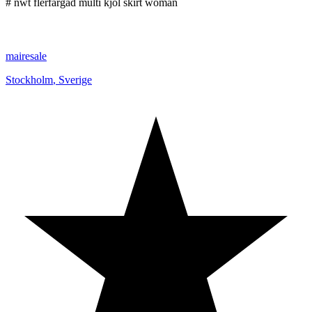
# nwt flerfärgad multi kjol skirt woman
mairesale
Stockholm
,
Sverige