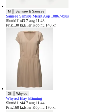
|
M
Samsøe & Samsøe
Samsøe Samsøe Merrit Aop 10867-blus
Sluttid
11:43
7 aug 11:43
.
Pris:
130 kr
,
Eller Köp nu
140 kr
,
.
|
38
Whyred
Whyred Elay-klänning
Sluttid
11:44
7 aug 11:44
.
Pris:
160 kr
,
Eller Köp nu
170 kr
,
.