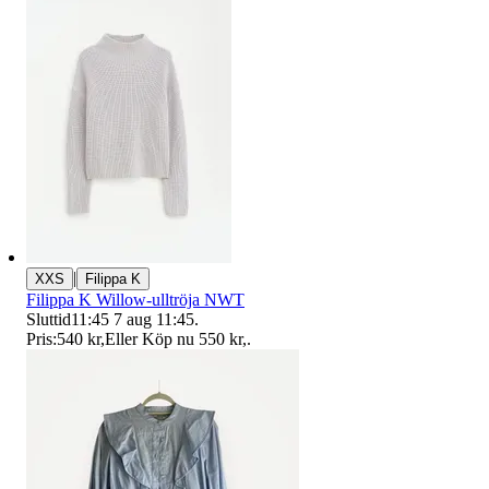
|
XXS
Filippa K
Filippa K Willow-ulltröja NWT
Sluttid
11:45
7 aug 11:45
.
Pris:
540 kr
,
Eller Köp nu
550 kr
,
.