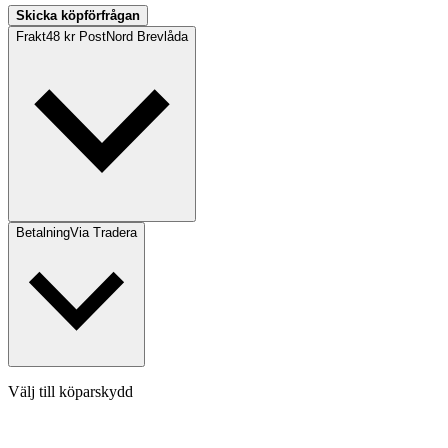
Skicka köpförfrågan
Frakt
48 kr PostNord Brevlåda
Betalning
Via Tradera
Välj till köparskydd