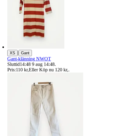
|
XS
Gant
Gant-klänning NWOT
Sluttid
14:48
9 aug 14:48
.
Pris:
110 kr
,
Eller Köp nu
120 kr
,
.