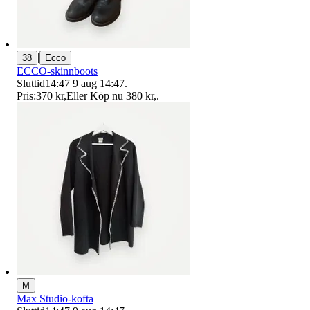
|
38
Ecco
ECCO-skinnboots
Sluttid
14:47
9 aug 14:47
.
Pris:
370 kr
,
Eller Köp nu
380 kr
,
.
M
Max Studio-kofta