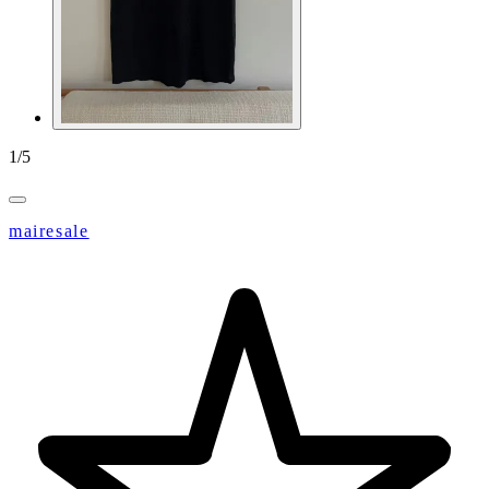
1
/
5
mairesale