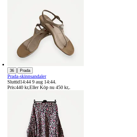
|
36
Prada
Prada-skinnsandaler
Sluttid
14:44
9 aug 14:44
.
Pris:
440 kr
,
Eller Köp nu
450 kr
,
.