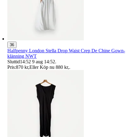
36
Halfpenny London Stella Drop Waist Crep De Chine Gown-
klänning NWT
Sluttid
14:52
9 aug 14:52
.
Pris:
870 kr
,
Eller Köp nu
880 kr
,
.