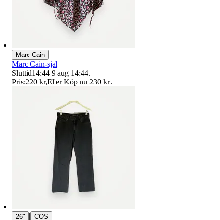
Marc Cain
Marc Cain-sjal
Sluttid
14:44
9 aug 14:44
.
Pris:
220 kr
,
Eller Köp nu
230 kr
,
.
|
26"
COS