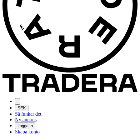
SEK
Så funkar det
Ny annons
Logga in
Skapa konto