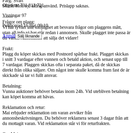
Färg: Svart
Objektnr
731 813 721
Skick: Helt ny, aldrig använd. Prislapp saknas.
Visningar
97
-------
Frågor om plagg:
Publicerad
16 maj 09:10
Vi har tyvärr inte möjlighet att besvara frågor om plaggens mått,
utan all info vi har står redan i annonsen. Skulle plagget inte passa är
Anmäl
Sälj liknande
du varmt välkommen att sälja det vidare!
Frakt:
Plagg du köper skickas med Postnord spårbar frakt. Plagget skickas
i snitt 3 vardagar efter vunnen och betald aktion, och senast upp till
7 vardagar. Plaggen skickas ofta i separata paket, då de skickas
direkt från olika säljare. Om något inte skulle komma fram fast de är
skickade så tar vi fullt ansvar.
Betalning:
Vunna auktioner behöver betalas inom 24h. Vid utebliven betalning
kan köpet komma att hävas.
Reklamation och retur:
Mai erbjuder reklamation om varan avviker från
annonsbeskrivningen. Du behöver reklamera senast 3 dagar från att
du mottagit varan. Vid reklamation står vi för returfrakten.