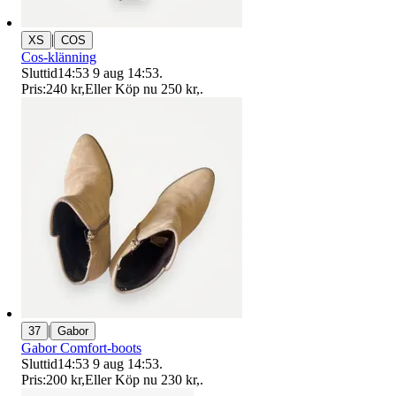
|
XS
COS
Cos-klänning
Sluttid
14:53
9 aug 14:53
.
Pris:
240 kr
,
Eller Köp nu
250 kr
,
.
|
37
Gabor
Gabor Comfort-boots
Sluttid
14:53
9 aug 14:53
.
Pris:
200 kr
,
Eller Köp nu
230 kr
,
.