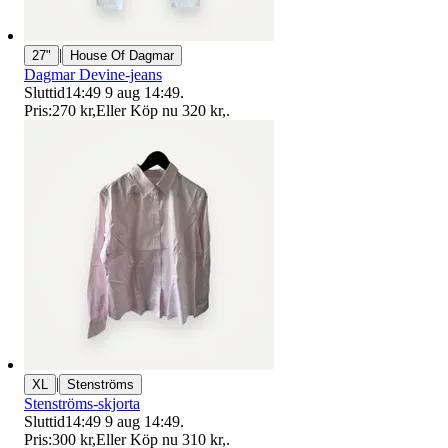
|
27"
House Of Dagmar
Dagmar Devine-jeans
Sluttid
14:49
9 aug 14:49
.
Pris:
270 kr
,
Eller Köp nu
320 kr
,
.
|
XL
Stenströms
Stenströms-skjorta
Sluttid
14:49
9 aug 14:49
.
Pris:
300 kr
,
Eller Köp nu
310 kr
,
.