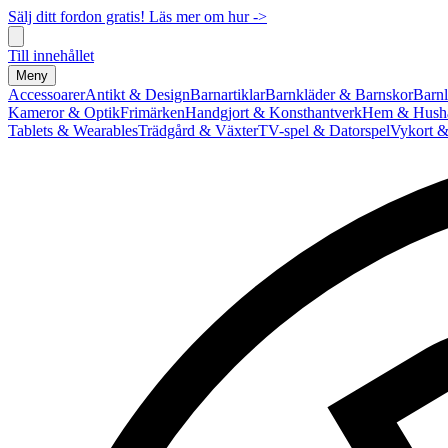
Sälj ditt fordon gratis! Läs mer om hur ->
Till innehållet
Meny
Accessoarer
Antikt & Design
Barnartiklar
Barnkläder & Barnskor
Barnl
Kameror & Optik
Frimärken
Handgjort & Konsthantverk
Hem & Hushå
Tablets & Wearables
Trädgård & Växter
TV-spel & Datorspel
Vykort &