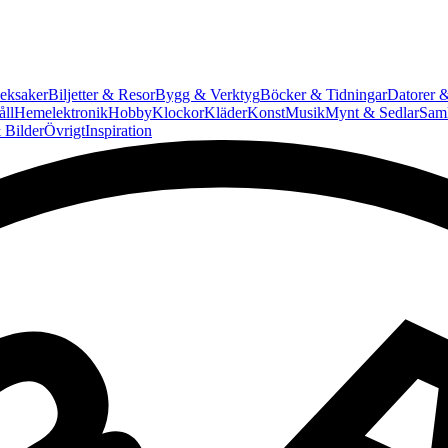
eksaker
Biljetter & Resor
Bygg & Verktyg
Böcker & Tidningar
Datorer &
ll
Hemelektronik
Hobby
Klockor
Kläder
Konst
Musik
Mynt & Sedlar
Saml
 Bilder
Övrigt
Inspiration