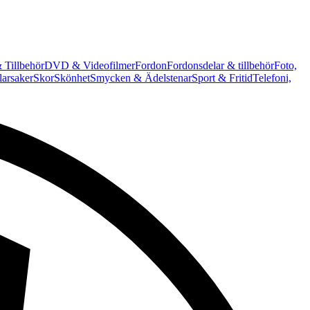
 Tillbehör
DVD & Videofilmer
Fordon
Fordonsdelar & tillbehör
Foto,
arsaker
Skor
Skönhet
Smycken & Ädelstenar
Sport & Fritid
Telefoni,