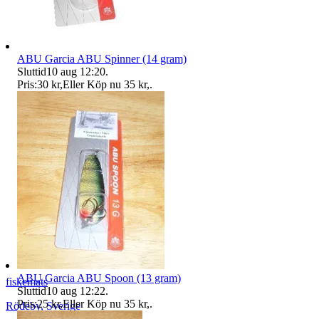
ABU Garcia ABU Spinner (14 gram)
Sluttid
10 aug 12:20
.
Pris:
30 kr
,
Eller Köp nu
35 kr
,
.
ABU Garcia ABU Spoon (13 gram)
fiskemats
Sluttid
10 aug 12:22
.
Pris:
25 kr
,
Eller Köp nu
35 kr
,
.
Rödeby
,
Sverige