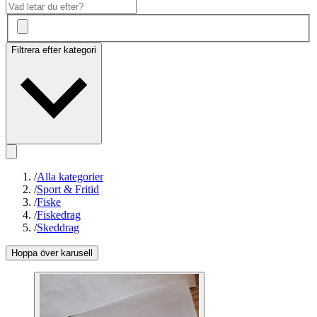
Filtrera efter kategori
/
Alla kategorier
/
Sport & Fritid
/
Fiske
/
Fiskedrag
/
Skeddrag
Hoppa över karusell