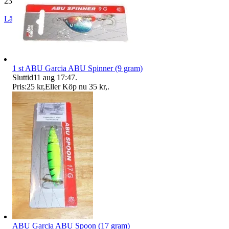
23 710 omdömen
Läs omdömen
Följ
1 st ABU Garcia ABU Spinner (9 gram)
Sluttid
11 aug 17:47
.
Pris:
25 kr
,
Eller Köp nu
35 kr
,
.
ABU Garcia ABU Spoon (17 gram)