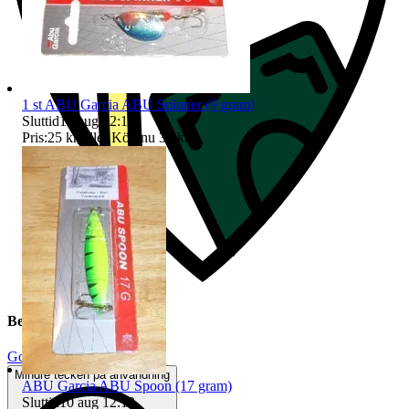
1 st ABU Garcia ABU Spinner (9 gram)
Sluttid
10 aug 12:18
.
Pris:
25 kr
,
Eller Köp nu
35 kr
,
.
Beskrivning
Gott använt skick
Mindre tecken på användning
ABU Garcia ABU Spoon (17 gram)
Sluttid
10 aug 12:19
.