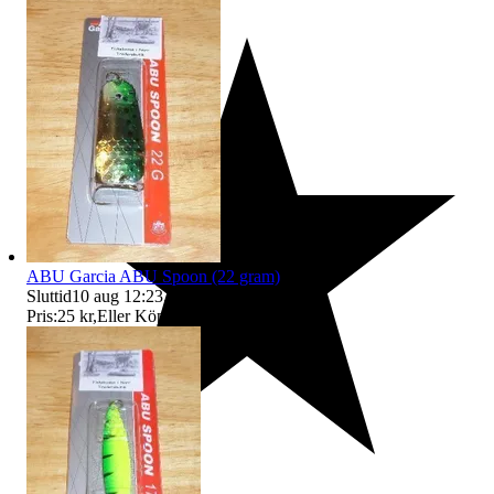
ABU Garcia ABU Spoon (22 gram)
Sluttid
10 aug 12:23
.
Pris:
25 kr
,
Eller Köp nu
35 kr
,
.