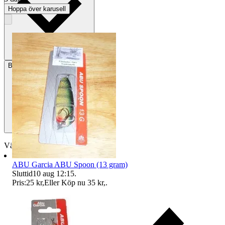
Hoppa över karusell
Betalning
Via Tradera
Välj till köparskydd
ABU Garcia ABU Spoon (13 gram)
Sluttid
10 aug 12:15
.
Pris:
25 kr
,
Eller Köp nu
35 kr
,
.