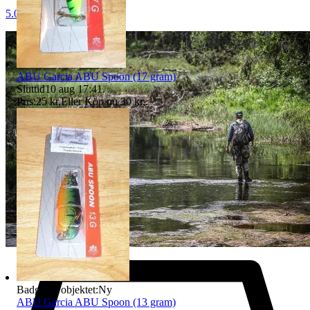
5.0
ABU Garcia ABU Spoon (17 gram)
Sluttid
10 aug 17:41
.
Pris:
25 kr
,
Eller Köp nu
30 kr
,
.
Badge på objektet:
Ny
ABU Garcia ABU Spoon (13 gram)