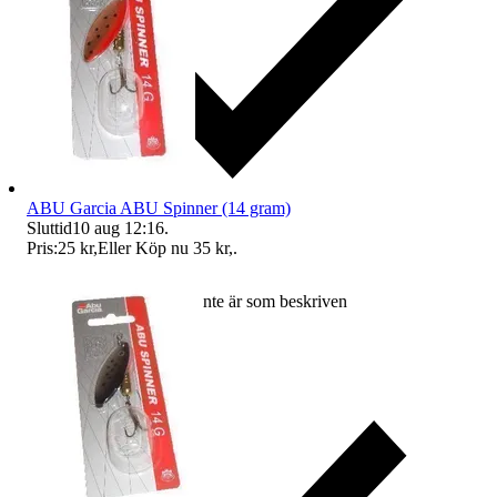
ABU Garcia ABU Spinner (14 gram)
Sluttid
10 aug 12:16
.
Pris:
25 kr
,
Eller Köp nu
35 kr
,
.
Ersättning om varan inte är som beskriven