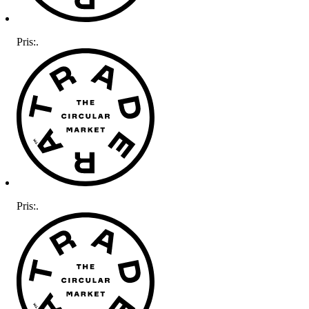
Pris:
.
Pris:
.