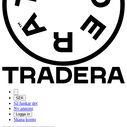
SEK
Så funkar det
Ny annons
Logga in
Skapa konto