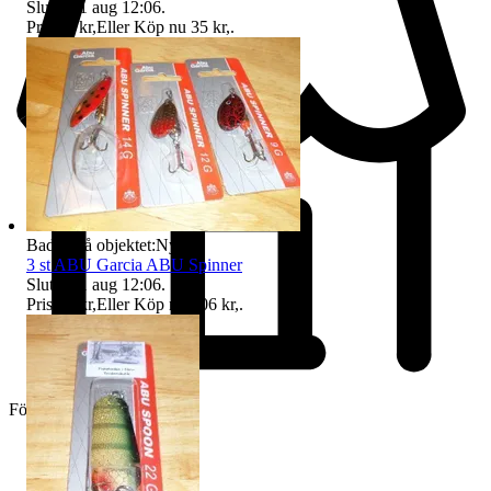
Sluttid
11 aug 12:06
.
Pris:
25 kr
,
Eller Köp nu
35 kr
,
.
Badge på objektet:
Ny
3 st ABU Garcia ABU Spinner
Sluttid
11 aug 12:06
.
Pris:
75 kr
,
Eller Köp nu
106 kr
,
.
Företag