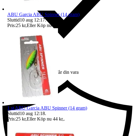
ABU Garcia ABU Spinner (14 gram)
Sluttid
10 aug 12:17
.
Pris:
25 kr
,
Eller Köp nu
35 kr
,
.
Ersättning om du inte får din vara
1 st ABU Garcia ABU Spinner (14 gram)
Sluttid
10 aug 12:18
.
Pris:
25 kr
,
Eller Köp nu
44 kr
,
.