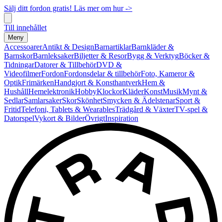
Sälj ditt fordon gratis! Läs mer om hur ->
Till innehållet
Meny
Accessoarer
Antikt & Design
Barnartiklar
Barnkläder &
Barnskor
Barnleksaker
Biljetter & Resor
Bygg & Verktyg
Böcker &
Tidningar
Datorer & Tillbehör
DVD &
Videofilmer
Fordon
Fordonsdelar & tillbehör
Foto, Kameror &
Optik
Frimärken
Handgjort & Konsthantverk
Hem &
Hushåll
Hemelektronik
Hobby
Klockor
Kläder
Konst
Musik
Mynt &
Sedlar
Samlarsaker
Skor
Skönhet
Smycken & Ädelstenar
Sport &
Fritid
Telefoni, Tablets & Wearables
Trädgård & Växter
TV-spel &
Datorspel
Vykort & Bilder
Övrigt
Inspiration