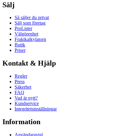
Sälj
Så säljer du privat
Sälj som företag
ProLister
Välgörenhet
Fraktkalkylatorn
Butik
Priser
Kontakt & Hjälp
Regler
Press
Säkerhet
FAQ
Vad är nytt?
Kundservice
Integritetsinställningar
Information
Användaravtal