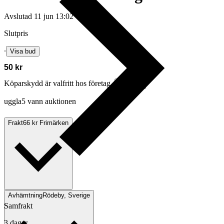
Avslutad
11 jun 13:02
Slutpris
∙
Visa bud
50 kr
Köparskydd är valfritt hos företag.
Läs mer
uggla5 vann auktionen
Frakt
66 kr Frimärken
Avhämtning
Rödeby, Sverige
Samfrakt
3 dagar