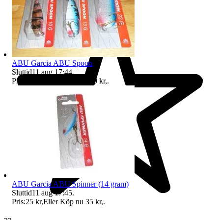
ABU Garcia ABU Spoon
Sluttid
11 aug 17:44
.
Pris:
75 kr
,
Eller Köp nu
100 kr
,
.
ABU Garcia ABU Spinner (14 gram)
Sluttid
11 aug 17:45
.
Pris:
25 kr
,
Eller Köp nu
35 kr
,
.