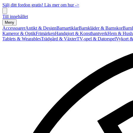
Sälj ditt fordon gratis! Läs mer om hur ->
Till innehållet
Meny
Accessoarer
Antikt & Design
Barnartiklar
Barnkläder & Barnskor
Barnl
Kameror & Optik
Frimärken
Handgjort & Konsthantverk
Hem & Hushå
Tablets & Wearables
Trädgård & Växter
TV-spel & Datorspel
Vykort &