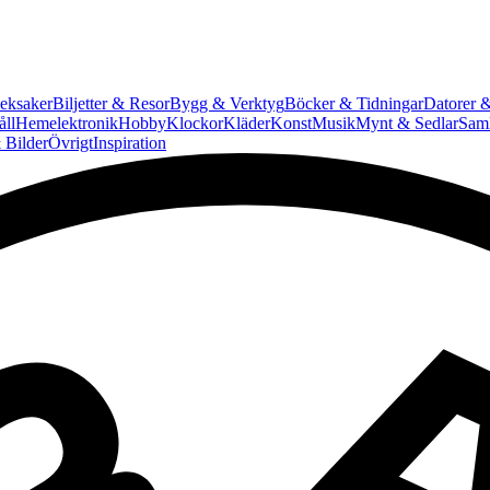
eksaker
Biljetter & Resor
Bygg & Verktyg
Böcker & Tidningar
Datorer &
ll
Hemelektronik
Hobby
Klockor
Kläder
Konst
Musik
Mynt & Sedlar
Saml
 Bilder
Övrigt
Inspiration