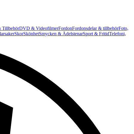
 Tillbehör
DVD & Videofilmer
Fordon
Fordonsdelar & tillbehör
Foto,
arsaker
Skor
Skönhet
Smycken & Ädelstenar
Sport & Fritid
Telefoni,