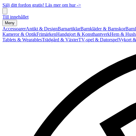
Sälj ditt fordon gratis! Läs mer om hur ->
Till innehållet
Meny
Accessoarer
Antikt & Design
Barnartiklar
Barnkläder & Barnskor
Barnl
Kameror & Optik
Frimärken
Handgjort & Konsthantverk
Hem & Hushå
Tablets & Wearables
Trädgård & Växter
TV-spel & Datorspel
Vykort &