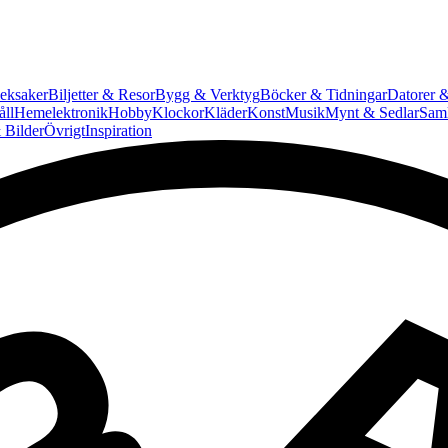
eksaker
Biljetter & Resor
Bygg & Verktyg
Böcker & Tidningar
Datorer &
ll
Hemelektronik
Hobby
Klockor
Kläder
Konst
Musik
Mynt & Sedlar
Saml
 Bilder
Övrigt
Inspiration