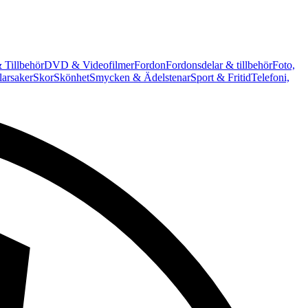
 Tillbehör
DVD & Videofilmer
Fordon
Fordonsdelar & tillbehör
Foto,
arsaker
Skor
Skönhet
Smycken & Ädelstenar
Sport & Fritid
Telefoni,