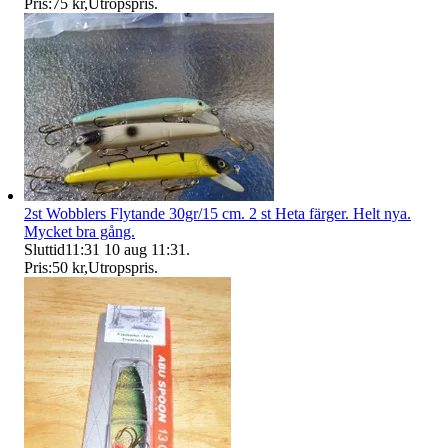
Pris:
75 kr
,
Utropspris
.
2st Wobblers Flytande 30gr/15 cm. 2 st Heta färger. Helt nya.
Mycket bra gång.
Sluttid
11:31
10 aug 11:31
.
Pris:
50 kr
,
Utropspris
.