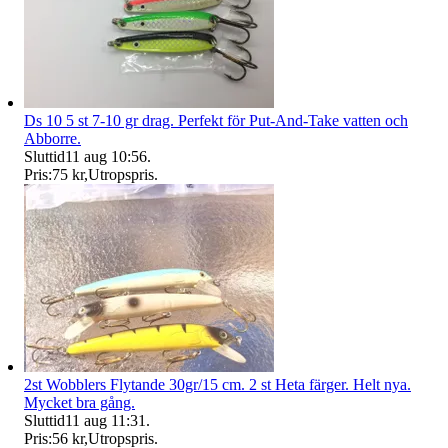
Ds 10 5 st 7-10 gr drag. Perfekt för Put-And-Take vatten och
Abborre.
Sluttid
11 aug 10:56
.
Pris:
75 kr
,
Utropspris
.
2st Wobblers Flytande 30gr/15 cm. 2 st Heta färger. Helt nya.
Mycket bra gång.
Sluttid
11 aug 11:31
.
Pris:
56 kr
,
Utropspris
.