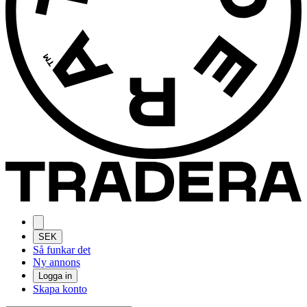
SEK
Så funkar det
Ny annons
Logga in
Skapa konto