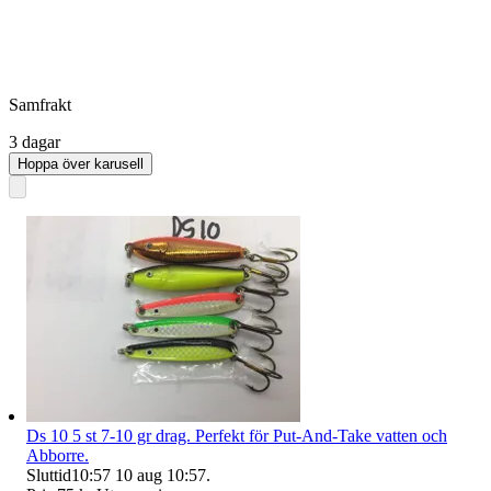
Samfrakt
3 dagar
Hoppa över karusell
Ds 10 5 st 7-10 gr drag. Perfekt för Put-And-Take vatten och
Abborre.
Sluttid
10:57
10 aug 10:57
.