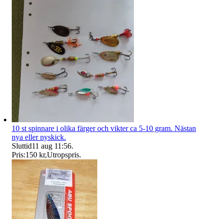
10 st spinnare i olika färger och vikter ca 5-10 gram. Nästan
nya eller nyskick.
Sluttid
11 aug 11:56
.
Pris:
150 kr
,
Utropspris
.