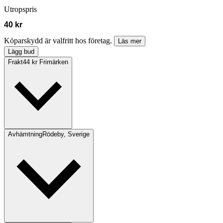
Utropspris
40 kr
Köparskydd är valfritt hos företag.
Läs mer
Lägg bud
Frakt
44 kr Frimärken
Avhämtning
Rödeby, Sverige