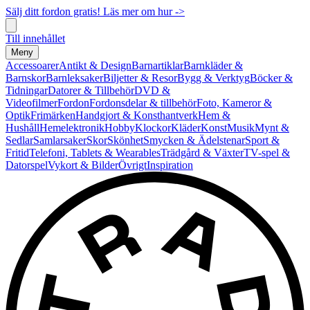
Sälj ditt fordon gratis! Läs mer om hur ->
Till innehållet
Meny
Accessoarer
Antikt & Design
Barnartiklar
Barnkläder &
Barnskor
Barnleksaker
Biljetter & Resor
Bygg & Verktyg
Böcker &
Tidningar
Datorer & Tillbehör
DVD &
Videofilmer
Fordon
Fordonsdelar & tillbehör
Foto, Kameror &
Optik
Frimärken
Handgjort & Konsthantverk
Hem &
Hushåll
Hemelektronik
Hobby
Klockor
Kläder
Konst
Musik
Mynt &
Sedlar
Samlarsaker
Skor
Skönhet
Smycken & Ädelstenar
Sport &
Fritid
Telefoni, Tablets & Wearables
Trädgård & Växter
TV-spel &
Datorspel
Vykort & Bilder
Övrigt
Inspiration