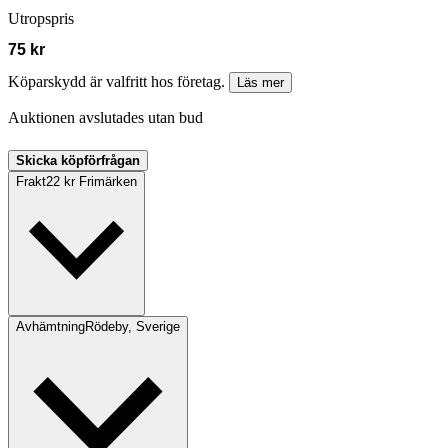
Utropspris
75 kr
Köparskydd är valfritt hos företag.
Läs mer
Auktionen avslutades utan bud
Skicka köpförfrågan
Frakt
22 kr Frimärken
Avhämtning
Rödeby, Sverige