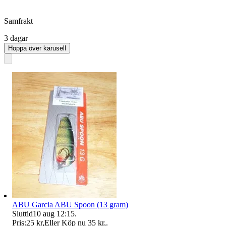
Samfrakt
3 dagar
Hoppa över karusell
ABU Garcia ABU Spoon (13 gram)
Sluttid
10 aug 12:15
.
Pris:
25 kr
,
Eller Köp nu
35 kr
,
.