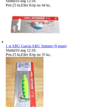
Sluttid
10 aug 12:18
.
Pris:
25 kr
,
Eller Köp nu
44 kr
,
.
1 st ABU Garcia ABU Spinner (9 gram)
Sluttid
10 aug 12:18
.
Pris:
25 kr
,
Eller Köp nu
35 kr
,
.