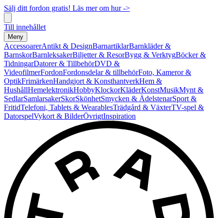
Sälj ditt fordon gratis! Läs mer om hur ->
Till innehållet
Meny
Accessoarer
Antikt & Design
Barnartiklar
Barnkläder &
Barnskor
Barnleksaker
Biljetter & Resor
Bygg & Verktyg
Böcker &
Tidningar
Datorer & Tillbehör
DVD &
Videofilmer
Fordon
Fordonsdelar & tillbehör
Foto, Kameror &
Optik
Frimärken
Handgjort & Konsthantverk
Hem &
Hushåll
Hemelektronik
Hobby
Klockor
Kläder
Konst
Musik
Mynt &
Sedlar
Samlarsaker
Skor
Skönhet
Smycken & Ädelstenar
Sport &
Fritid
Telefoni, Tablets & Wearables
Trädgård & Växter
TV-spel &
Datorspel
Vykort & Bilder
Övrigt
Inspiration