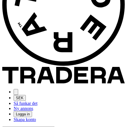
SEK
Så funkar det
Ny annons
Logga in
Skapa konto