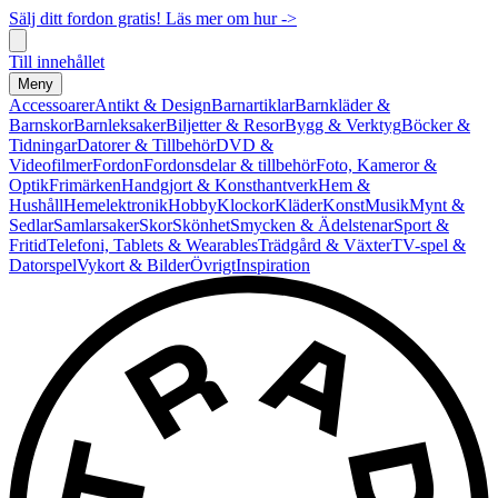
Sälj ditt fordon gratis! Läs mer om hur ->
Till innehållet
Meny
Accessoarer
Antikt & Design
Barnartiklar
Barnkläder &
Barnskor
Barnleksaker
Biljetter & Resor
Bygg & Verktyg
Böcker &
Tidningar
Datorer & Tillbehör
DVD &
Videofilmer
Fordon
Fordonsdelar & tillbehör
Foto, Kameror &
Optik
Frimärken
Handgjort & Konsthantverk
Hem &
Hushåll
Hemelektronik
Hobby
Klockor
Kläder
Konst
Musik
Mynt &
Sedlar
Samlarsaker
Skor
Skönhet
Smycken & Ädelstenar
Sport &
Fritid
Telefoni, Tablets & Wearables
Trädgård & Växter
TV-spel &
Datorspel
Vykort & Bilder
Övrigt
Inspiration