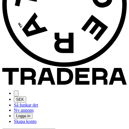
SEK
Så funkar det
Ny annons
Logga in
Skapa konto