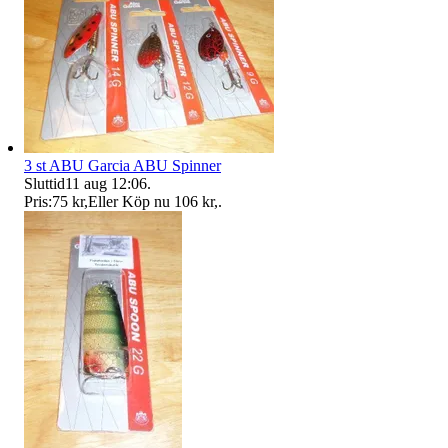
3 st ABU Garcia ABU Spinner
Sluttid
11 aug 12:06
.
Pris:
75 kr
,
Eller Köp nu
106 kr
,
.