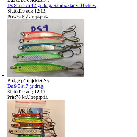
Ds 8 5 st ca 12 gr drag. Samfraktar vid behov.
Sluttid
19 aug 12:13
.
Pris:
76 kr
,
Utropspris
.
Badge på objektet:
Ny
Ds 9 5 st 7 gr drag
Sluttid
19 aug 12:15
.
Pris:
76 kr
,
Utropspris
.