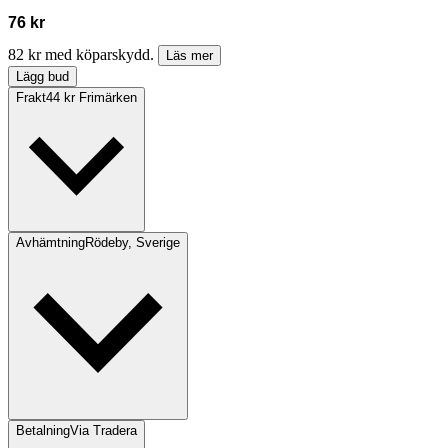
76 kr
82 kr med köparskydd.
Läs mer
Lägg bud
Frakt
44 kr Frimärken
Avhämtning
Rödeby, Sverige
Betalning
Via Tradera