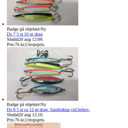
Badge på objektet:
Ny
Ds 7 5 st 10 gr drag
Sluttid
20 aug 12:09
.
Pris:
76 kr
,
Utropspris
.
Badge på objektet:
Ny
Ds 8 5 st ca 12 gr drag. Samfraktar vid behov.
Sluttid
20 aug 12:10
.
Pris:
76 kr
,
Utropspris
.