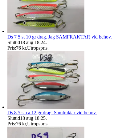
Ds 7 5 st 10 gr drag. Jag SAMFRAKTAR vid behov.
Sluttid
18 aug 18:24
.
Pris:
76 kr
,
Utropspris
.
Ds 8 5 st ca 12 gr drag. Samfraktar vid behov.
Sluttid
18 aug 18:25
.
Pris:
76 kr
,
Utropspris
.