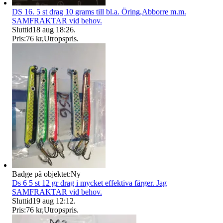
DS 16. 5 st drag 10 grams till bl.a. Öring,Abborre m.m.
SAMFRAKTAR vid behov.
Sluttid
18 aug 18:26
.
Pris:
76 kr
,
Utropspris
.
Badge på objektet:
Ny
Ds 6 5 st 12 gr drag i mycket effektiva färger. Jag
SAMFRAKTAR vid behov.
Sluttid
19 aug 12:12
.
Pris:
76 kr
,
Utropspris
.