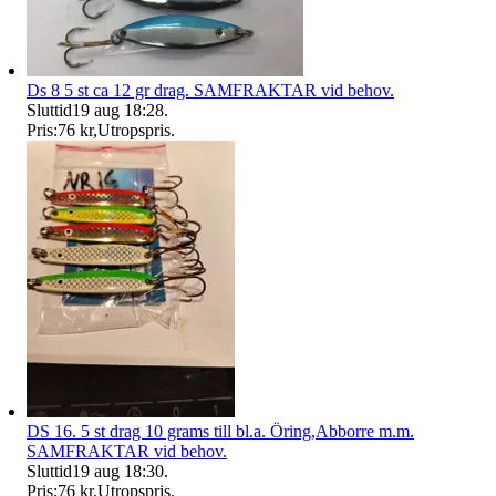
Ds 8 5 st ca 12 gr drag. SAMFRAKTAR vid behov.
Sluttid
19 aug 18:28
.
Pris:
76 kr
,
Utropspris
.
DS 16. 5 st drag 10 grams till bl.a. Öring,Abborre m.m.
SAMFRAKTAR vid behov.
Sluttid
19 aug 18:30
.
Pris:
76 kr
,
Utropspris
.