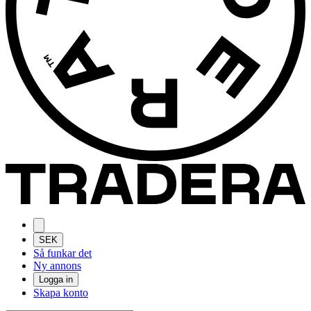
SEK
Så funkar det
Ny annons
Logga in
Skapa konto