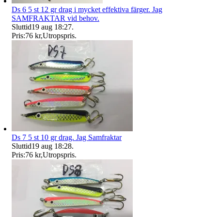
Ds 6 5 st 12 gr drag i mycket effektiva färger. Jag
SAMFRAKTAR vid behov.
Sluttid
19 aug 18:27
.
Pris:
76 kr
,
Utropspris
.
Ds 7 5 st 10 gr drag. Jag Samfraktar
Sluttid
19 aug 18:28
.
Pris:
76 kr
,
Utropspris
.