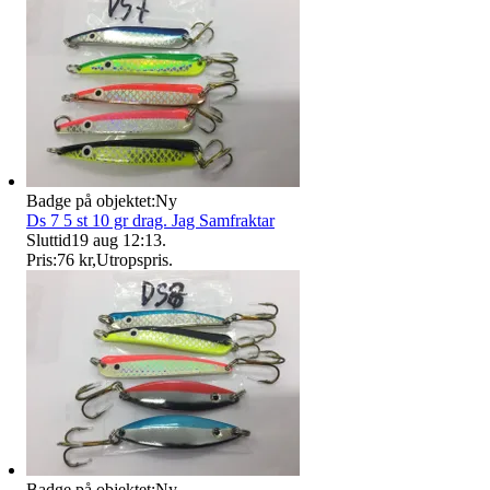
Badge på objektet:
Ny
Ds 7 5 st 10 gr drag. Jag Samfraktar
Sluttid
19 aug 12:13
.
Pris:
76 kr
,
Utropspris
.
Badge på objektet:
Ny