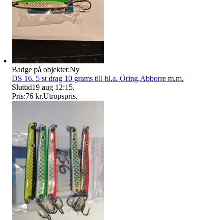
Badge på objektet:
Ny
DS 16. 5 st drag 10 grams till bl.a. Öring,Abborre m.m.
Sluttid
19 aug 12:15
.
Pris:
76 kr
,
Utropspris
.