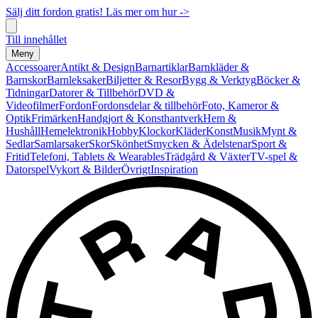
Sälj ditt fordon gratis! Läs mer om hur ->
Till innehållet
Meny
Accessoarer
Antikt & Design
Barnartiklar
Barnkläder &
Barnskor
Barnleksaker
Biljetter & Resor
Bygg & Verktyg
Böcker &
Tidningar
Datorer & Tillbehör
DVD &
Videofilmer
Fordon
Fordonsdelar & tillbehör
Foto, Kameror &
Optik
Frimärken
Handgjort & Konsthantverk
Hem &
Hushåll
Hemelektronik
Hobby
Klockor
Kläder
Konst
Musik
Mynt &
Sedlar
Samlarsaker
Skor
Skönhet
Smycken & Ädelstenar
Sport &
Fritid
Telefoni, Tablets & Wearables
Trädgård & Växter
TV-spel &
Datorspel
Vykort & Bilder
Övrigt
Inspiration