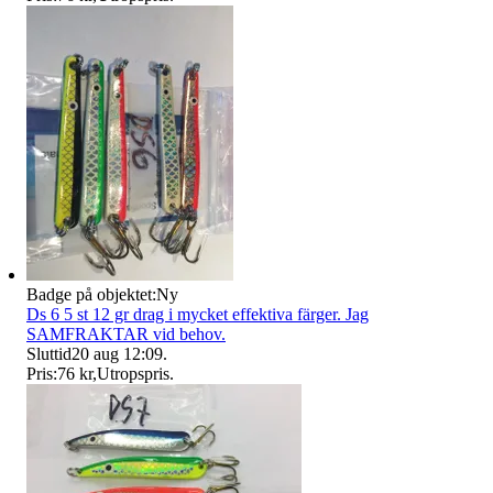
Badge på objektet:
Ny
Ds 6 5 st 12 gr drag i mycket effektiva färger. Jag
SAMFRAKTAR vid behov.
Sluttid
20 aug 12:09
.
Pris:
76 kr
,
Utropspris
.