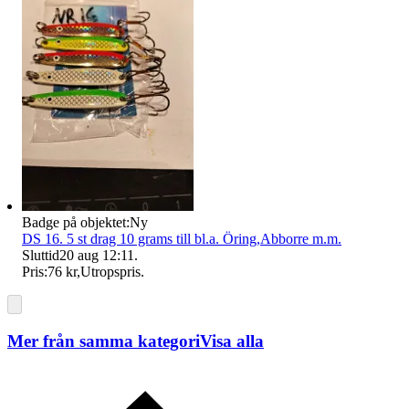
Badge på objektet:
Ny
DS 16. 5 st drag 10 grams till bl.a. Öring,Abborre m.m.
Sluttid
20 aug 12:11
.
Pris:
76 kr
,
Utropspris
.
Mer från samma kategori
Visa alla