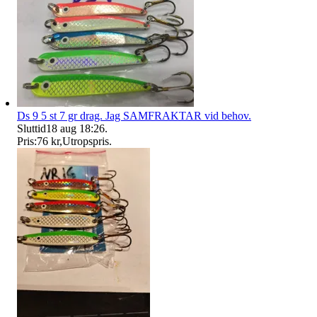
Ds 9 5 st 7 gr drag. Jag SAMFRAKTAR vid behov.
Sluttid
18 aug 18:26
.
Pris:
76 kr
,
Utropspris
.