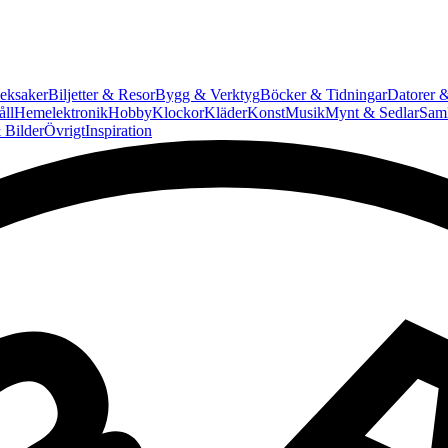
eksaker
Biljetter & Resor
Bygg & Verktyg
Böcker & Tidningar
Datorer &
ll
Hemelektronik
Hobby
Klockor
Kläder
Konst
Musik
Mynt & Sedlar
Saml
 Bilder
Övrigt
Inspiration