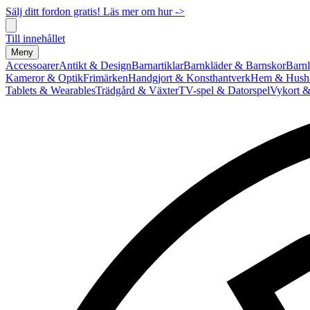
Sälj ditt fordon gratis! Läs mer om hur ->
Till innehållet
Meny
Accessoarer
Antikt & Design
Barnartiklar
Barnkläder & Barnskor
Barnl
Kameror & Optik
Frimärken
Handgjort & Konsthantverk
Hem & Hushå
Tablets & Wearables
Trädgård & Växter
TV-spel & Datorspel
Vykort &