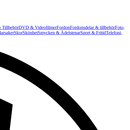
 Tillbehör
DVD & Videofilmer
Fordon
Fordonsdelar & tillbehör
Foto,
arsaker
Skor
Skönhet
Smycken & Ädelstenar
Sport & Fritid
Telefoni,