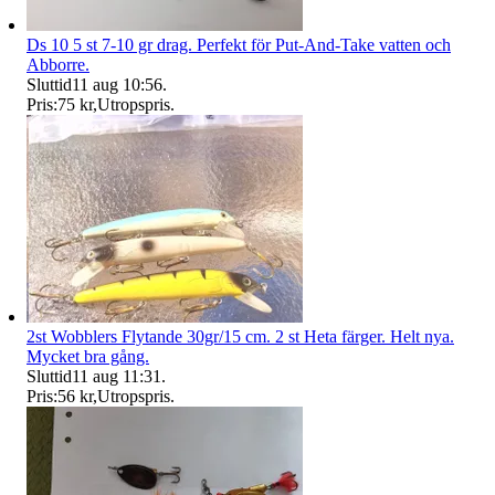
Ds 10 5 st 7-10 gr drag. Perfekt för Put-And-Take vatten och
Abborre.
Sluttid
11 aug 10:56
.
Pris:
75 kr
,
Utropspris
.
2st Wobblers Flytande 30gr/15 cm. 2 st Heta färger. Helt nya.
Mycket bra gång.
Sluttid
11 aug 11:31
.
Pris:
56 kr
,
Utropspris
.