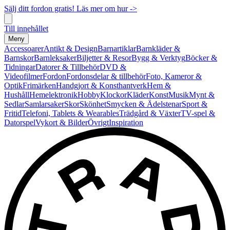
Sälj ditt fordon gratis! Läs mer om hur ->
Till innehållet
Meny
Accessoarer
Antikt & Design
Barnartiklar
Barnkläder &
Barnskor
Barnleksaker
Biljetter & Resor
Bygg & Verktyg
Böcker &
Tidningar
Datorer & Tillbehör
DVD &
Videofilmer
Fordon
Fordonsdelar & tillbehör
Foto, Kameror &
Optik
Frimärken
Handgjort & Konsthantverk
Hem &
Hushåll
Hemelektronik
Hobby
Klockor
Kläder
Konst
Musik
Mynt &
Sedlar
Samlarsaker
Skor
Skönhet
Smycken & Ädelstenar
Sport &
Fritid
Telefoni, Tablets & Wearables
Trädgård & Växter
TV-spel &
Datorspel
Vykort & Bilder
Övrigt
Inspiration