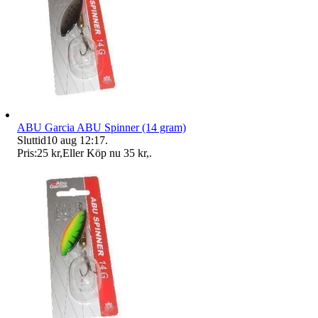
ABU Garcia ABU Spinner (14 gram)
Sluttid
10 aug 12:17
.
Pris:
25 kr
,
Eller Köp nu
35 kr
,
.