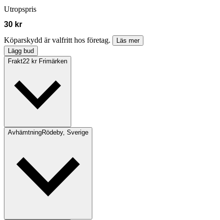
Utropspris
30 kr
Köparskydd är valfritt hos företag.
Läs mer
Lägg bud
Frakt
22 kr Frimärken
Avhämtning
Rödeby, Sverige