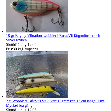
18 gr Bagley Vibrationswobbler i Rosa/Vit färg/mönster och
Silver revben.
Sluttid
11 aug 12:05
.
Pris:
30 kr
,
Utropspris
.
2 st Wobblers Blå/Vit+Vit /Svart 16grams/ca 13 cm längd. Flyt.
Mycket bra gång.
Sluttid
11 aug 12:05
.