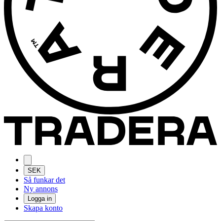
SEK
Så funkar det
Ny annons
Logga in
Skapa konto