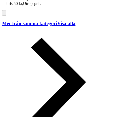
Pris:
50 kr
,
Utropspris
.
Mer från samma kategori
Visa alla