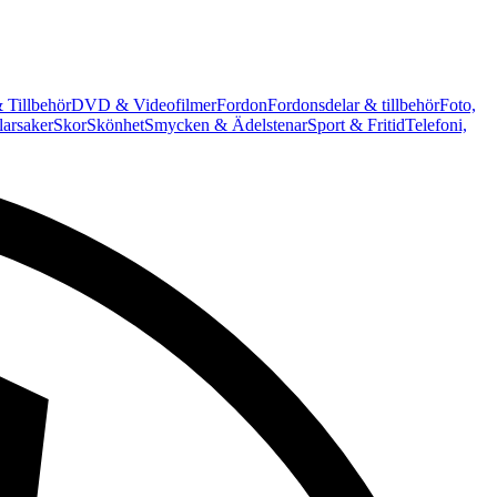
 Tillbehör
DVD & Videofilmer
Fordon
Fordonsdelar & tillbehör
Foto,
arsaker
Skor
Skönhet
Smycken & Ädelstenar
Sport & Fritid
Telefoni,