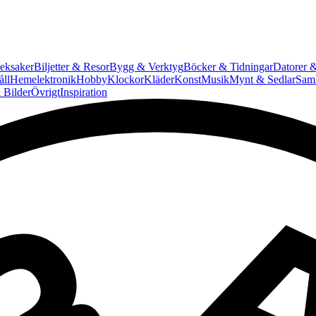
eksaker
Biljetter & Resor
Bygg & Verktyg
Böcker & Tidningar
Datorer &
ll
Hemelektronik
Hobby
Klockor
Kläder
Konst
Musik
Mynt & Sedlar
Saml
 Bilder
Övrigt
Inspiration