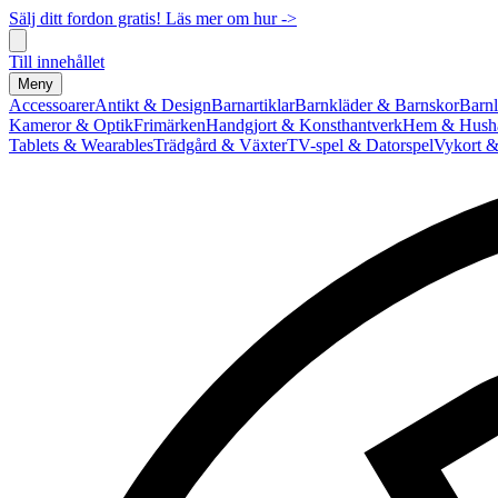
Sälj ditt fordon gratis! Läs mer om hur ->
Till innehållet
Meny
Accessoarer
Antikt & Design
Barnartiklar
Barnkläder & Barnskor
Barnl
Kameror & Optik
Frimärken
Handgjort & Konsthantverk
Hem & Hushå
Tablets & Wearables
Trädgård & Växter
TV-spel & Datorspel
Vykort &