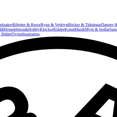
eksaker
Biljetter & Resor
Bygg & Verktyg
Böcker & Tidningar
Datorer &
ll
Hemelektronik
Hobby
Klockor
Kläder
Konst
Musik
Mynt & Sedlar
Saml
 Bilder
Övrigt
Inspiration