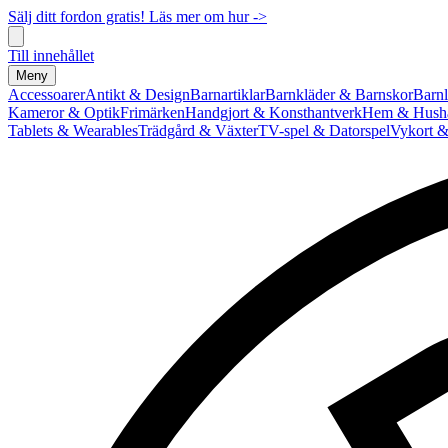
Sälj ditt fordon gratis! Läs mer om hur ->
Till innehållet
Meny
Accessoarer
Antikt & Design
Barnartiklar
Barnkläder & Barnskor
Barnl
Kameror & Optik
Frimärken
Handgjort & Konsthantverk
Hem & Hushå
Tablets & Wearables
Trädgård & Växter
TV-spel & Datorspel
Vykort &