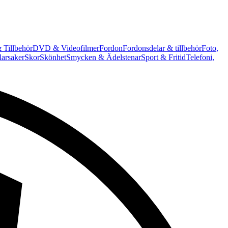
 Tillbehör
DVD & Videofilmer
Fordon
Fordonsdelar & tillbehör
Foto,
arsaker
Skor
Skönhet
Smycken & Ädelstenar
Sport & Fritid
Telefoni,