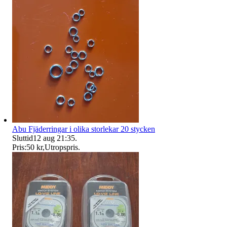
Abu Fjäderringar i olika storlekar 20 stycken
Sluttid
12 aug 21:35
.
Pris:
50 kr
,
Utropspris
.