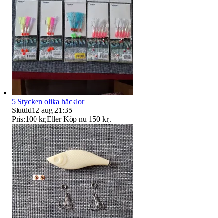
5 Stycken olika häcklor
Sluttid
12 aug 21:35
.
Pris:
100 kr
,
Eller Köp nu
150 kr
,
.