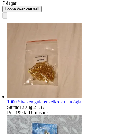
7 dagar
Hoppa över karusell
1000 Stycken guld enkelkrok utan ögla
Sluttid
12 aug 21:35
.
Pris:
199 kr
,
Utropspris
.