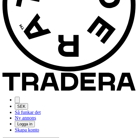
SEK
Så funkar det
Ny annons
Logga in
Skapa konto