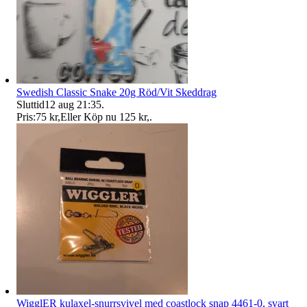
Swedish Classic Snake 20g Röd/Vit Skeddrag
Sluttid
12 aug 21:35
.
Pris:
75 kr
,
Eller Köp nu
125 kr
,
.
WigglER kulaxel-snurrsvivel med coastlock snap 4461-0, svart