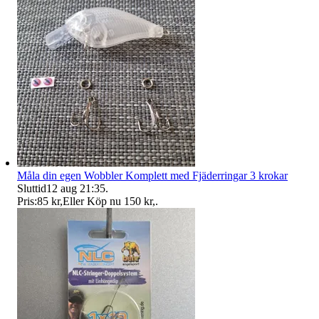
Måla din egen Wobbler Komplett med Fjäderringar 3 krokar
Sluttid
12 aug 21:35
.
Pris:
85 kr
,
Eller Köp nu
150 kr
,
.