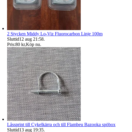
2 Stycken Middy Lo-Viz Fluorocarbon Linje 100m
Sluttid
12 aug 21:58
.
Pris:
80 kr
,
Köp nu
.
Låssprint till Cykelkärra och till Flambeu Bazooka spöbox
Sluttid
13 aug 19:35
.