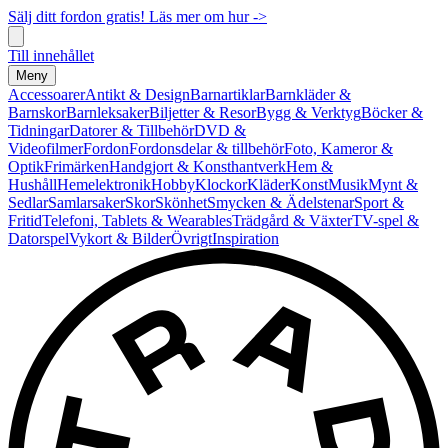
Sälj ditt fordon gratis! Läs mer om hur ->
Till innehållet
Meny
Accessoarer
Antikt & Design
Barnartiklar
Barnkläder &
Barnskor
Barnleksaker
Biljetter & Resor
Bygg & Verktyg
Böcker &
Tidningar
Datorer & Tillbehör
DVD &
Videofilmer
Fordon
Fordonsdelar & tillbehör
Foto, Kameror &
Optik
Frimärken
Handgjort & Konsthantverk
Hem &
Hushåll
Hemelektronik
Hobby
Klockor
Kläder
Konst
Musik
Mynt &
Sedlar
Samlarsaker
Skor
Skönhet
Smycken & Ädelstenar
Sport &
Fritid
Telefoni, Tablets & Wearables
Trädgård & Växter
TV-spel &
Datorspel
Vykort & Bilder
Övrigt
Inspiration