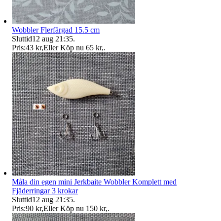
Wobbler Flerfärgad 15.5 cm
Sluttid
12 aug 21:35
.
Pris:
43 kr
,
Eller Köp nu
65 kr
,
.
Måla din egen mini Jerkbaite Wobbler Komplett med
Fjäderringar 3 krokar
Sluttid
12 aug 21:35
.
Pris:
90 kr
,
Eller Köp nu
150 kr
,
.