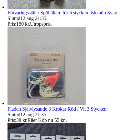
Förvaringsställ / Spöhållare för 6 stycken fiskspön Svart
Sluttid
12 aug 21:35
.
Pris:
150 kr
,
Utropspris
.
Fladen Självlysande 3 Krokar Röd / Vit 3 Stycken
Sluttid
12 aug 21:35
.
Pris:
38 kr
,
Eller Köp nu
55 kr
,
.