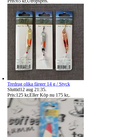
Pris:
65 kr
,
Utropspris
.
Tredrag olika färger 14 g / Styck
Sluttid
12 aug 21:35
.
Pris:
125 kr
,
Eller Köp nu
175 kr
,
.