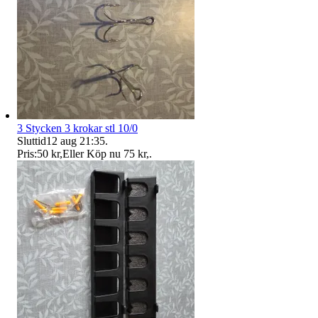
3 Stycken 3 krokar stl 10/0
Sluttid
12 aug 21:35
.
Pris:
50 kr
,
Eller Köp nu
75 kr
,
.