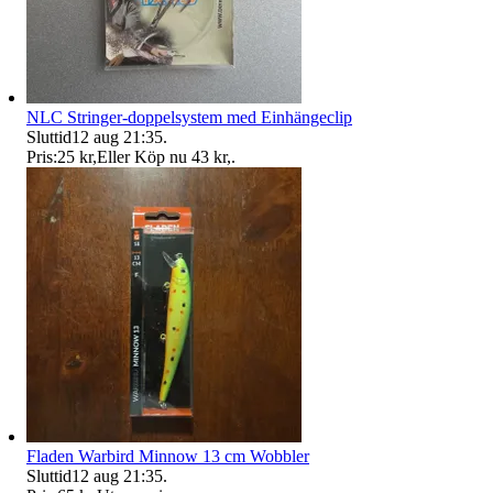
NLC Stringer-doppelsystem med Einhängeclip
Sluttid
12 aug 21:35
.
Pris:
25 kr
,
Eller Köp nu
43 kr
,
.
Fladen Warbird Minnow 13 cm Wobbler
Sluttid
12 aug 21:35
.