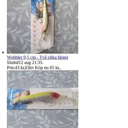
Wobbler 9,5 cm - Två olika färger
Sluttid
12 aug 21:35
.
Pris:
43 kr
,
Eller Köp nu
65 kr
,
.