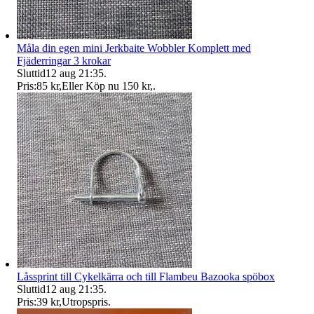
Måla din egen mini Jerkbaite Wobbler Komplett med
Fjäderringar 3 krokar
Sluttid
12 aug 21:35
.
Pris:
85 kr
,
Eller Köp nu
150 kr
,
.
Låssprint till Cykelkärra och till Flambeu Bazooka spöbox
Sluttid
12 aug 21:35
.
Pris:
39 kr
,
Utropspris
.