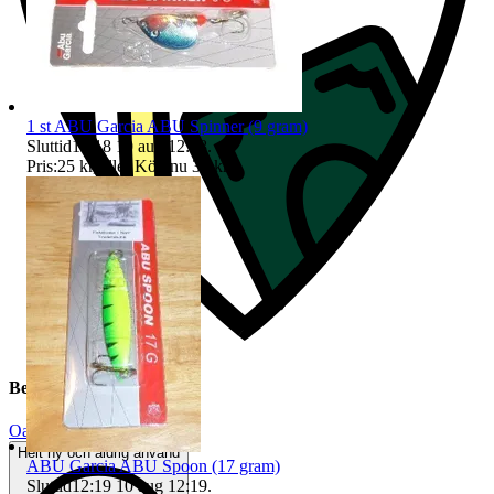
1 st ABU Garcia ABU Spinner (9 gram)
Sluttid
12:18
10 aug 12:18
.
Pris:
25 kr
,
Eller Köp nu
35 kr
,
.
Beskrivning
Oanvänt
Helt ny och aldrig använd
ABU Garcia ABU Spoon (17 gram)
Sluttid
12:19
10 aug 12:19
.