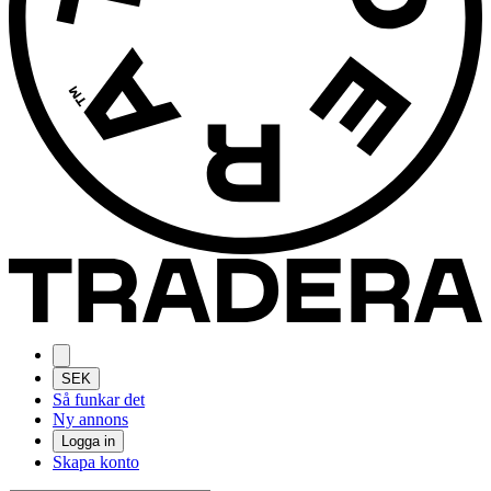
SEK
Så funkar det
Ny annons
Logga in
Skapa konto