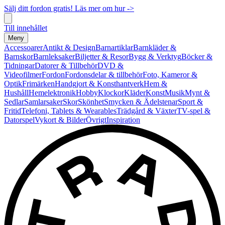
Sälj ditt fordon gratis! Läs mer om hur ->
Till innehållet
Meny
Accessoarer
Antikt & Design
Barnartiklar
Barnkläder &
Barnskor
Barnleksaker
Biljetter & Resor
Bygg & Verktyg
Böcker &
Tidningar
Datorer & Tillbehör
DVD &
Videofilmer
Fordon
Fordonsdelar & tillbehör
Foto, Kameror &
Optik
Frimärken
Handgjort & Konsthantverk
Hem &
Hushåll
Hemelektronik
Hobby
Klockor
Kläder
Konst
Musik
Mynt &
Sedlar
Samlarsaker
Skor
Skönhet
Smycken & Ädelstenar
Sport &
Fritid
Telefoni, Tablets & Wearables
Trädgård & Växter
TV-spel &
Datorspel
Vykort & Bilder
Övrigt
Inspiration