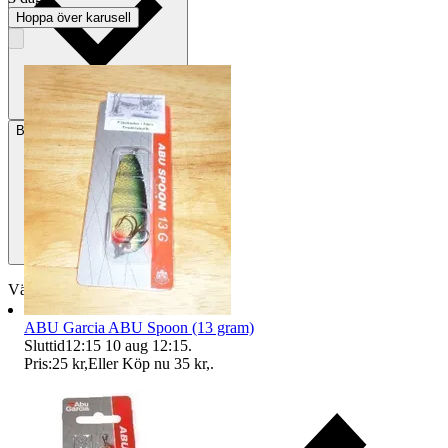
Hoppa över karusell
Betalning
Via Tradera
Välj till köparskydd
ABU Garcia ABU Spoon (13 gram)
Sluttid
12:15
10 aug 12:15
.
Pris:
25 kr
,
Eller Köp nu
35 kr
,
.