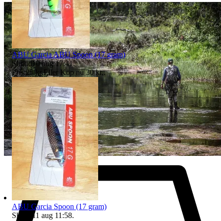
ABU Garcia ABU Spoon (17 gram)
Sluttid
10 aug 17:41
.
Pris:
25 kr
,
Eller Köp nu
30 kr
,
.
ABU Garcia Spoon (17 gram)
Sluttid
11 aug 11:58
.