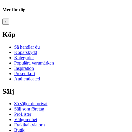
Mer för dig
↑
Köp
Så handlar du
Köparskydd
Kategorier
Populära varumärken
Inspiration
Presentkort
Authenticated
Sälj
Så säljer du privat
Sälj som företag
ProLister
Välgörenhet
Fraktkalkylatorn
Butik