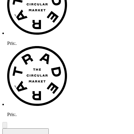
Pris:
.
Pris:
.