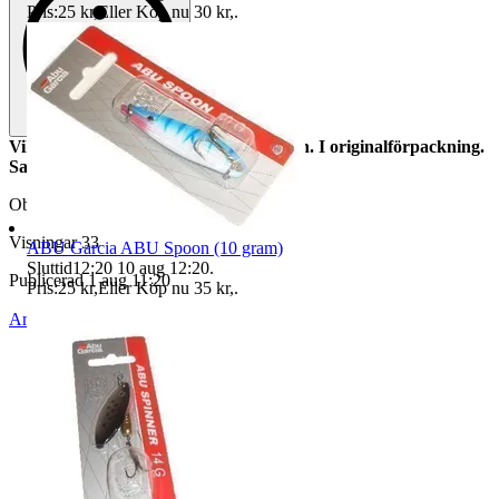
Pris:
25 kr
,
Eller Köp nu
30 kr
,
.
Vikt: 22 gram, längd: 6,5 cm, färg: grön. I originalförpackning.
Samfrakt sker alltid.
Objektnr
743 059 967
Visningar
33
ABU Garcia ABU Spoon (10 gram)
Sluttid
12:20
10 aug 12:20
.
Publicerad
1 aug 11:20
Pris:
25 kr
,
Eller Köp nu
35 kr
,
.
Anmäl
Sälj liknande