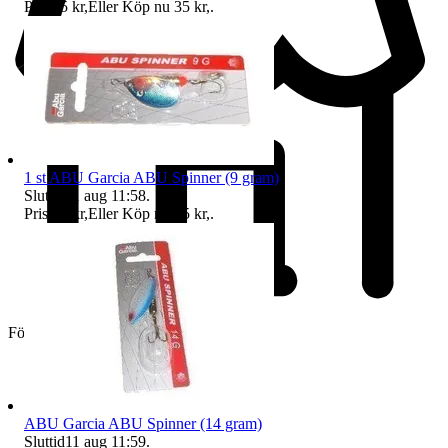
Pris:
25 kr
,
Eller Köp nu
35 kr
,
.
1 st ABU Garcia ABU Spinner (9 gram)
Sluttid
11 aug 11:58
.
Pris:
25 kr
,
Eller Köp nu
35 kr
,
.
Företag
ABU Garcia ABU Spinner (14 gram)
Sluttid
11 aug 11:59
.