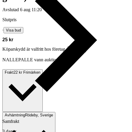
Avslutad
6 aug 11:20
Slutpris
∙
Visa bud
25 kr
Köparskydd är valfritt hos företag.
Läs mer
NALLEPALLE vann auktionen
Frakt
22 kr Frimärken
Avhämtning
Rödeby, Sverige
Samfrakt
3 dagar