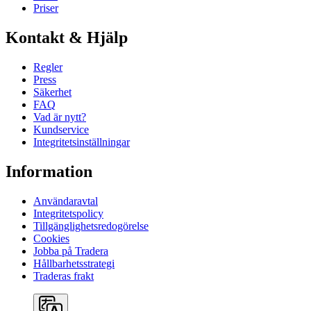
Priser
Kontakt & Hjälp
Regler
Press
Säkerhet
FAQ
Vad är nytt?
Kundservice
Integritetsinställningar
Information
Användaravtal
Integritetspolicy
Tillgänglighetsredogörelse
Cookies
Jobba på Tradera
Hållbarhetsstrategi
Traderas frakt