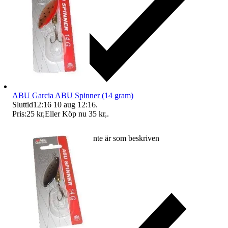
ABU Garcia ABU Spinner (14 gram)
Sluttid
12:16
10 aug 12:16
.
Pris:
25 kr
,
Eller Köp nu
35 kr
,
.
Ersättning om varan inte är som beskriven