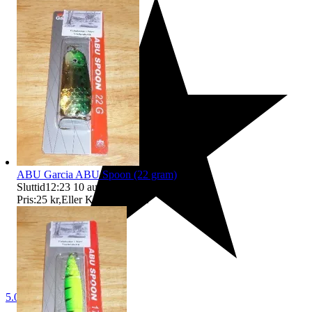
ABU Garcia ABU Spoon (22 gram)
Sluttid
12:23
10 aug 12:23
.
Pris:
25 kr
,
Eller Köp nu
35 kr
,
.
5.0