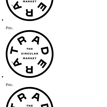
Pris:
.
Pris:
.