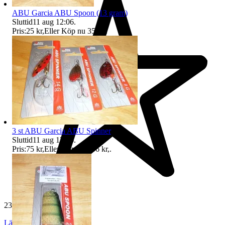
ABU Garcia ABU Spoon (13 gram)
Sluttid
11 aug 12:06
.
Pris:
25 kr
,
Eller Köp nu
35 kr
,
.
3 st ABU Garcia ABU Spinner
Sluttid
11 aug 12:06
.
Pris:
75 kr
,
Eller Köp nu
106 kr
,
.
23 717 omdömen
Läs omdömen
Följ