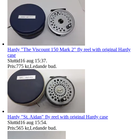
Hardy "The Viscount 150 Mark 2" fly reel with original Hardy
case
Sluttid
16 aug 15:37
.
Pris:
775 kr
,
Ledande bud
.
Hardy "St. Aidan" fly reel with original Hardy case
Sluttid
16 aug 15:54
.
Pris:
565 kr
,
Ledande bud
.