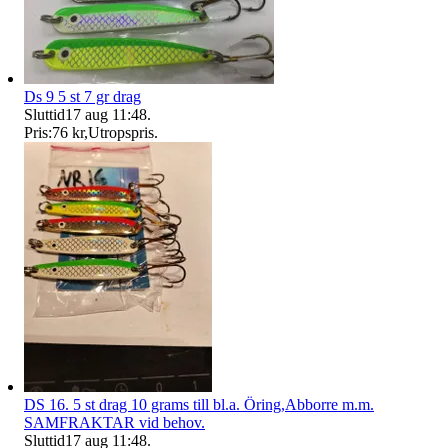
Ds 9 5 st 7 gr drag
Sluttid
17 aug 11:48
.
Pris:
76 kr
,
Utropspris
.
DS 16. 5 st drag 10 grams till bl.a. Öring,Abborre m.m.
SAMFRAKTAR vid behov.
Sluttid
17 aug 11:48
.