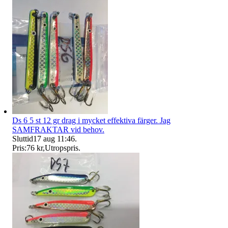
Ds 6 5 st 12 gr drag i mycket effektiva färger. Jag
SAMFRAKTAR vid behov.
Sluttid
17 aug 11:46
.
Pris:
76 kr
,
Utropspris
.