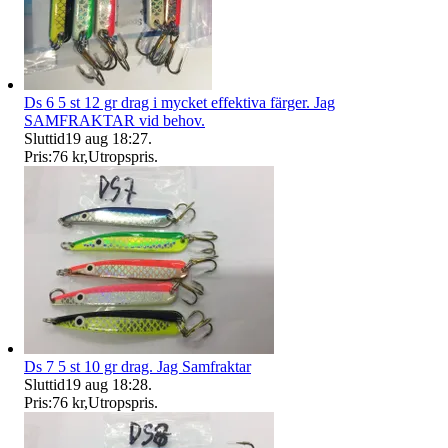
Ds 6 5 st 12 gr drag i mycket effektiva färger. Jag
SAMFRAKTAR vid behov.
Sluttid
19 aug 18:27
.
Pris:
76 kr
,
Utropspris
.
Ds 7 5 st 10 gr drag. Jag Samfraktar
Sluttid
19 aug 18:28
.
Pris:
76 kr
,
Utropspris
.