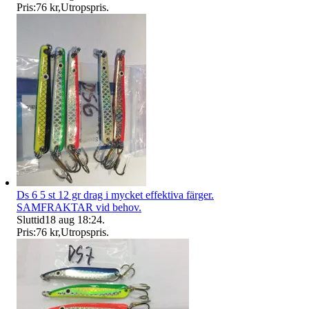
Pris:
76 kr
,
Utropspris
.
Ds 6 5 st 12 gr drag i mycket effektiva färger.
SAMFRAKTAR vid behov.
Sluttid
18 aug 18:24
.
Pris:
76 kr
,
Utropspris
.