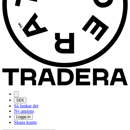
SEK
Så funkar det
Ny annons
Logga in
Skapa konto