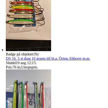
Badge på objektet:
Ny
DS 16. 5 st drag 10 grams till bl.a. Öring,Abborre m.m.
Sluttid
19 aug 12:15
.
Pris:
76 kr
,
Utropspris
.