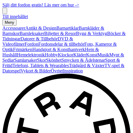
Sälj ditt fordon gratis! Läs mer om hur ->
Till innehållet
Meny
Accessoarer
Antikt & Design
Barnartiklar
Barnkläder &
Barnskor
Barnleksaker
Biljetter & Resor
Bygg & Verktyg
Böcker &
Tidningar
Datorer & Tillbehör
DVD &
Videofilmer
Fordon
Fordonsdelar & tillbehör
Foto, Kameror &
Optik
Frimärken
Handgjort & Konsthantverk
Hem &
Hushåll
Hemelektronik
Hobby
Klockor
Kläder
Konst
Musik
Mynt &
Sedlar
Samlarsaker
Skor
Skönhet
Smycken & Ädelstenar
Sport &
Fritid
Telefoni, Tablets & Wearables
Trädgård & Växter
TV-spel &
Datorspel
Vykort & Bilder
Övrigt
Inspiration