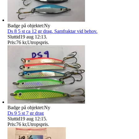
Badge på objektet:
Ny
Ds 8 5 st ca 12 gr drag. Samfraktar vid behov.
Sluttid
19 aug 12:13
.
Pris:
76 kr
,
Utropspris
.
Badge på objektet:
Ny
Ds 9 5 st 7 gr drag
Sluttid
19 aug 12:15
.
Pris:
76 kr
,
Utropspris
.