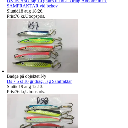
DS 16. 5 st drag 10 grams till bl.a. Öring,Abborre m.m.
SAMFRAKTAR vid behov.
Sluttid
18 aug 18:26
.
Pris:
76 kr
,
Utropspris
.
Badge på objektet:
Ny
Ds 7 5 st 10 gr drag. Jag Samfraktar
Sluttid
19 aug 12:13
.
Pris:
76 kr
,
Utropspris
.