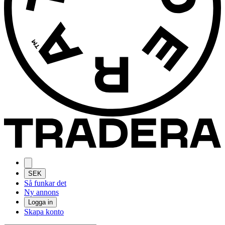
SEK
Så funkar det
Ny annons
Logga in
Skapa konto