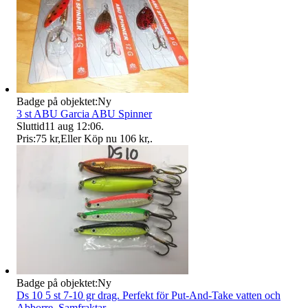
Badge på objektet:
Ny
3 st ABU Garcia ABU Spinner
Sluttid
11 aug 12:06
.
Pris:
75 kr
,
Eller Köp nu
106 kr
,
.
Badge på objektet:
Ny
Ds 10 5 st 7-10 gr drag. Perfekt för Put-And-Take vatten och
Abborre. Samfraktar