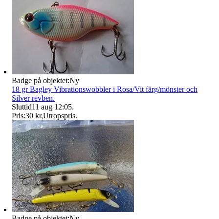
Badge på objektet:
Ny
18 gr Bagley Vibrationswobbler i Rosa/Vit färg/mönster och
Silver revben.
Sluttid
11 aug 12:05
.
Pris:
30 kr
,
Utropspris
.
Badge på objektet:
Ny