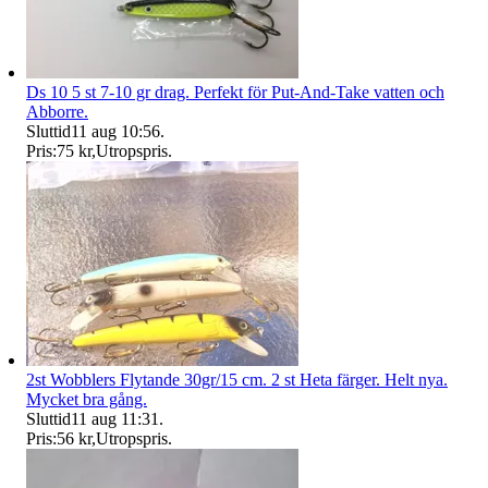
Ds 10 5 st 7-10 gr drag. Perfekt för Put-And-Take vatten och
Abborre.
Sluttid
11 aug 10:56
.
Pris:
75 kr
,
Utropspris
.
2st Wobblers Flytande 30gr/15 cm. 2 st Heta färger. Helt nya.
Mycket bra gång.
Sluttid
11 aug 11:31
.
Pris:
56 kr
,
Utropspris
.