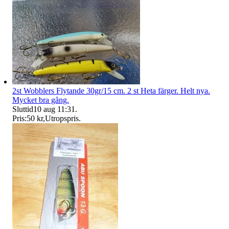
2st Wobblers Flytande 30gr/15 cm. 2 st Heta färger. Helt nya.
Mycket bra gång.
Sluttid
10 aug 11:31
.
Pris:
50 kr
,
Utropspris
.