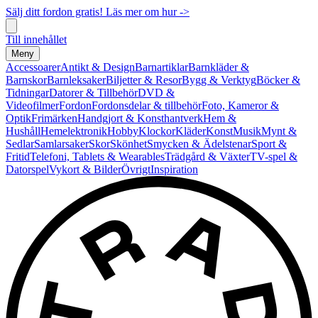
Sälj ditt fordon gratis! Läs mer om hur ->
Till innehållet
Meny
Accessoarer
Antikt & Design
Barnartiklar
Barnkläder &
Barnskor
Barnleksaker
Biljetter & Resor
Bygg & Verktyg
Böcker &
Tidningar
Datorer & Tillbehör
DVD &
Videofilmer
Fordon
Fordonsdelar & tillbehör
Foto, Kameror &
Optik
Frimärken
Handgjort & Konsthantverk
Hem &
Hushåll
Hemelektronik
Hobby
Klockor
Kläder
Konst
Musik
Mynt &
Sedlar
Samlarsaker
Skor
Skönhet
Smycken & Ädelstenar
Sport &
Fritid
Telefoni, Tablets & Wearables
Trädgård & Växter
TV-spel &
Datorspel
Vykort & Bilder
Övrigt
Inspiration