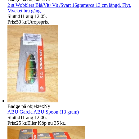
2 st Wobblers Blå/Vit+Vit /Svart 16grams/ca 13 cm längd. Flyt.
Mycket bra gång.
Sluttid
11 aug 12:05
.
Pris:
50 kr
,
Utropspris
.
Badge på objektet:
Ny
ABU Garcia ABU Spoon (13 gram)
Sluttid
11 aug 12:06
.
Pris:
25 kr
,
Eller Köp nu
35 kr
,
.