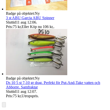
Badge på objektet:
Ny
3 st ABU Garcia ABU Spinner
Sluttid
11 aug 12:06
.
Pris:
75 kr
,
Eller Köp nu
106 kr
,
.
Badge på objektet:
Ny
Ds 10 5 st 7-10 gr drag. Perfekt för Put-And-Take vatten och
Abborre. Samfraktar
Sluttid
11 aug 12:07
.
Pris:
75 kr
,
Utropspris
.