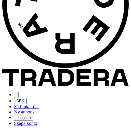
SEK
Så funkar det
Ny annons
Logga in
Skapa konto