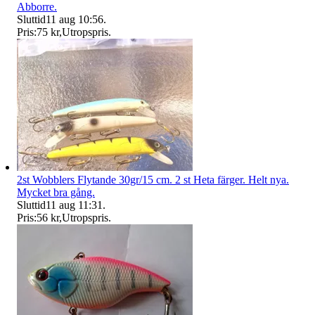
Abborre.
Sluttid
11 aug 10:56
.
Pris:
75 kr
,
Utropspris
.
2st Wobblers Flytande 30gr/15 cm. 2 st Heta färger. Helt nya.
Mycket bra gång.
Sluttid
11 aug 11:31
.
Pris:
56 kr
,
Utropspris
.