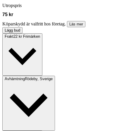
Utropspris
75 kr
Köparskydd är valfritt hos företag.
Läs mer
Lägg bud
Frakt
22 kr Frimärken
Avhämtning
Rödeby, Sverige