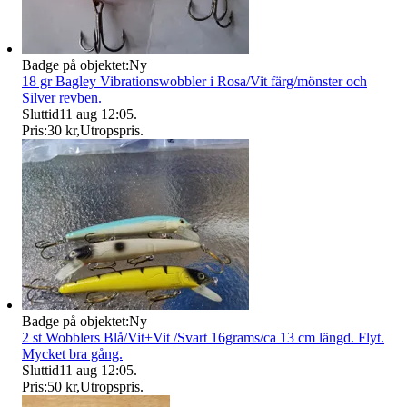
Badge på objektet:
Ny
18 gr Bagley Vibrationswobbler i Rosa/Vit färg/mönster och
Silver revben.
Sluttid
11 aug 12:05
.
Pris:
30 kr
,
Utropspris
.
Badge på objektet:
Ny
2 st Wobblers Blå/Vit+Vit /Svart 16grams/ca 13 cm längd. Flyt.
Mycket bra gång.
Sluttid
11 aug 12:05
.
Pris:
50 kr
,
Utropspris
.