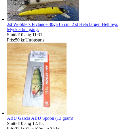
2st Wobblers Flytande 30gr/15 cm. 2 st Heta färger. Helt nya.
Mycket bra gång.
Sluttid
10 aug 11:31
.
Pris:
50 kr
,
Utropspris
.
ABU Garcia ABU Spoon (13 gram)
Sluttid
10 aug 12:15
.
Pris:
25 kr
,
Eller Köp nu
35 kr
,
.