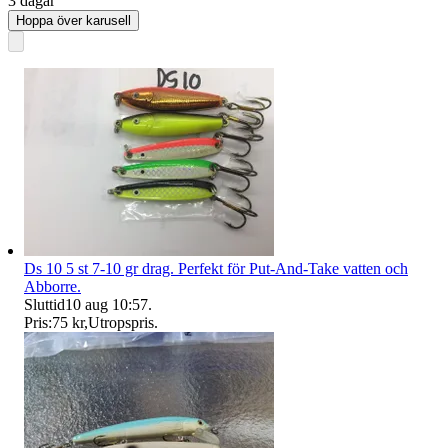
3 dagar
Hoppa över karusell
Ds 10 5 st 7-10 gr drag. Perfekt för Put-And-Take vatten och
Abborre.
Sluttid
10 aug 10:57
.
Pris:
75 kr
,
Utropspris
.