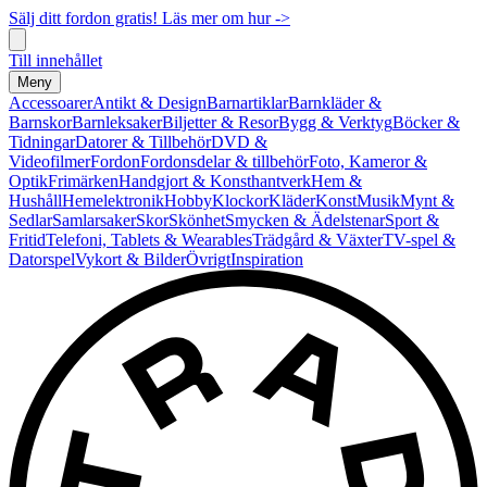
Sälj ditt fordon gratis! Läs mer om hur ->
Till innehållet
Meny
Accessoarer
Antikt & Design
Barnartiklar
Barnkläder &
Barnskor
Barnleksaker
Biljetter & Resor
Bygg & Verktyg
Böcker &
Tidningar
Datorer & Tillbehör
DVD &
Videofilmer
Fordon
Fordonsdelar & tillbehör
Foto, Kameror &
Optik
Frimärken
Handgjort & Konsthantverk
Hem &
Hushåll
Hemelektronik
Hobby
Klockor
Kläder
Konst
Musik
Mynt &
Sedlar
Samlarsaker
Skor
Skönhet
Smycken & Ädelstenar
Sport &
Fritid
Telefoni, Tablets & Wearables
Trädgård & Växter
TV-spel &
Datorspel
Vykort & Bilder
Övrigt
Inspiration