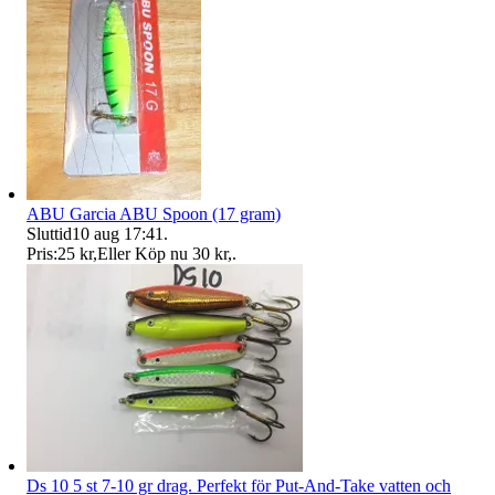
ABU Garcia ABU Spoon (17 gram)
Sluttid
10 aug 17:41
.
Pris:
25 kr
,
Eller Köp nu
30 kr
,
.
Ds 10 5 st 7-10 gr drag. Perfekt för Put-And-Take vatten och