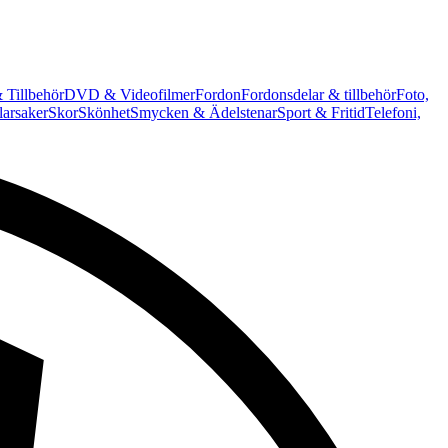
 Tillbehör
DVD & Videofilmer
Fordon
Fordonsdelar & tillbehör
Foto,
arsaker
Skor
Skönhet
Smycken & Ädelstenar
Sport & Fritid
Telefoni,