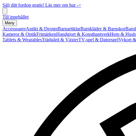
Sälj ditt fordon gratis! Läs mer om hur ->
Till innehållet
Meny
Accessoarer
Antikt & Design
Barnartiklar
Barnkläder & Barnskor
Barnl
Kameror & Optik
Frimärken
Handgjort & Konsthantverk
Hem & Hushå
Tablets & Wearables
Trädgård & Växter
TV-spel & Datorspel
Vykort &