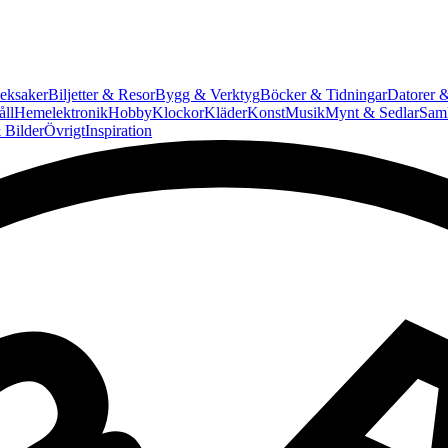
eksaker
Biljetter & Resor
Bygg & Verktyg
Böcker & Tidningar
Datorer &
ll
Hemelektronik
Hobby
Klockor
Kläder
Konst
Musik
Mynt & Sedlar
Saml
 Bilder
Övrigt
Inspiration