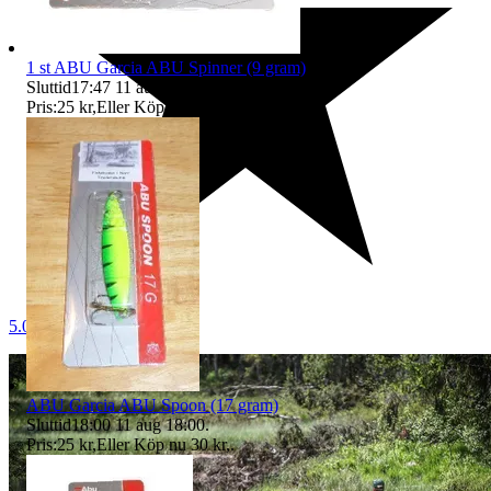
1 st ABU Garcia ABU Spinner (9 gram)
Sluttid
17:47
11 aug 17:47
.
Pris:
25 kr
,
Eller Köp nu
35 kr
,
.
5.0
ABU Garcia ABU Spoon (17 gram)
Sluttid
18:00
11 aug 18:00
.
Pris:
25 kr
,
Eller Köp nu
30 kr
,
.