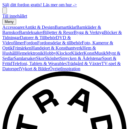
Sälj ditt fordon gratis! Läs mer om hur ->
Till innehållet
Meny
Accessoarer
Antikt & Design
Barnartiklar
Barnkläder &
Barnskor
Barnleksaker
Biljetter & Resor
Bygg & Verktyg
Böcker &
Tidningar
Datorer & Tillbehör
DVD &
Videofilmer
Fordon
Fordonsdelar & tillbehör
Foto, Kameror &
Optik
Frimärken
Handgjort & Konsthantverk
Hem &
Hushåll
Hemelektronik
Hobby
Klockor
Kläder
Konst
Musik
Mynt &
Sedlar
Samlarsaker
Skor
Skönhet
Smycken & Ädelstenar
Sport &
Fritid
Telefoni, Tablets & Wearables
Trädgård & Växter
TV-spel &
Datorspel
Vykort & Bilder
Övrigt
Inspiration