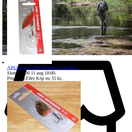
ABU Garcia ABU Spinner (14 gram)
Sluttid
18:00
11 aug 18:00
.
Pris:
30 kr
,
Eller Köp nu
35 kr
,
.