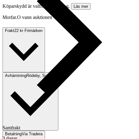
Köparskydd är valfritt hos företag.
Läs mer
Morfar.O vann auktionen
Frakt
22 kr Frimärken
Avhämtning
Rödeby, Sverige
Samfrakt
Betalning
Via Tradera
3 dagar