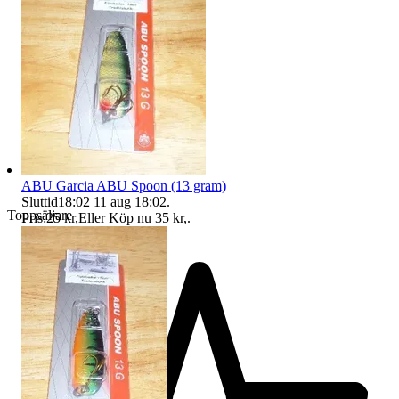
ABU Garcia ABU Spoon (13 gram)
Sluttid
18:02
11 aug 18:02
.
Toppsäljare
Pris:
25 kr
,
Eller Köp nu
35 kr
,
.