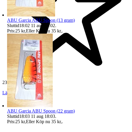
ABU Garcia ABU Spoon (13 gram)
Sluttid
18:02
11 aug 18:02
.
Pris:
25 kr
,
Eller Köp nu
35 kr
,
.
23 717 omdömen
Läs omdömen
Följ
ABU Garcia ABU Spoon (22 gram)
Sluttid
18:03
11 aug 18:03
.
Pris:
25 kr
,
Eller Köp nu
35 kr
,
.