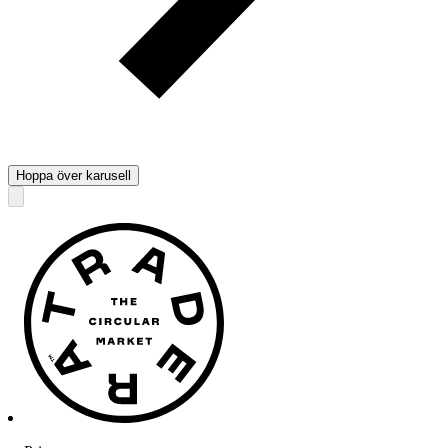
Hoppa över karusell