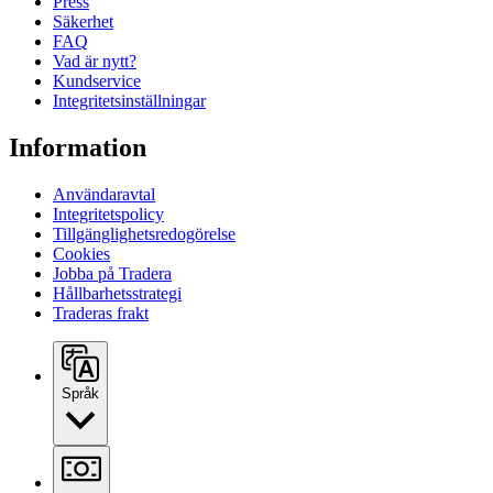
Press
Säkerhet
FAQ
Vad är nytt?
Kundservice
Integritetsinställningar
Information
Användaravtal
Integritetspolicy
Tillgänglighetsredogörelse
Cookies
Jobba på Tradera
Hållbarhetsstrategi
Traderas frakt
Språk