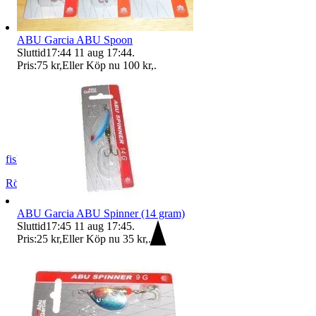
ABU Garcia ABU Spoon
Sluttid
17:44
11 aug 17:44
.
Pris:
75 kr
,
Eller Köp nu
100 kr
,
.
fiskemats
Rödeby
,
Sverige
ABU Garcia ABU Spinner (14 gram)
Sluttid
17:45
11 aug 17:45
.
Pris:
25 kr
,
Eller Köp nu
35 kr
,
.