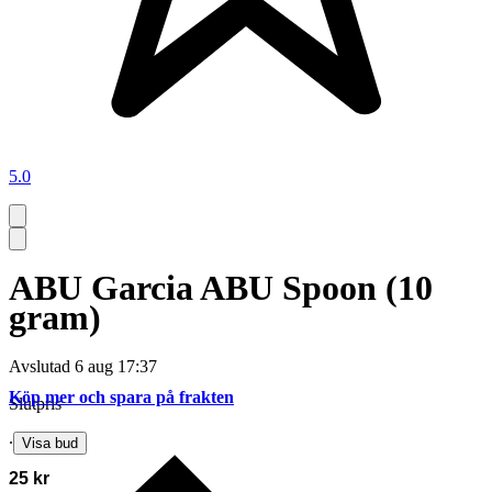
5.0
ABU Garcia ABU Spoon (10
gram)
Avslutad
6 aug 17:37
Köp mer och spara på frakten
Slutpris
∙
Visa bud
25 kr