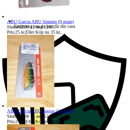
ABU Garcia ABU Spinner (9 gram)
Ersättning om du inte får din vara
Sluttid
12:01
11 aug 12:01
.
Pris:
25 kr
,
Eller Köp nu
35 kr
,
.
ABU Garcia ABU Spoon (13 gram)
Sluttid
12:06
11 aug 12:06
.
Pris:
25 kr
,
Eller Köp nu
35 kr
,
.