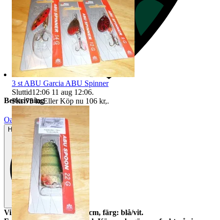
3 st ABU Garcia ABU Spinner
Sluttid
12:06
11 aug 12:06
.
Beskrivning
Pris:
75 kr
,
Eller Köp nu
106 kr
,
.
Oanvänt
Helt ny och aldrig använd
Vikt: 10 gram, längd: 6,5 cm, färg: blå/vit.