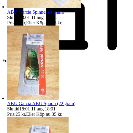
ABU Garcia Spinner (9 gram)
Sluttid
18:01
11 aug 18:01
.
Pris:
25 kr
,
Eller Köp nu
35 kr
,
.
Företag
ABU Garcia ABU Spoon (22 gram)
Sluttid
18:01
11 aug 18:01
.
Pris:
25 kr
,
Eller Köp nu
35 kr
,
.