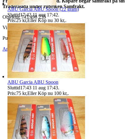
Frakt: Samfrakt sker alltid. Köpare begär samfrakt på sin
Traderasida under rubriken Samfrakt.
ABU Garcia ABU Spoon (22 gram)
Sluttid
17:42
11 aug 17:42
.
Objektnr
743 498 235
Pris:
25 kr
,
Eller Köp nu
30 kr
,
.
Visningar
43
Publicerad
3 aug 17:37
Anmäl
Sälj liknande
ABU Garcia ABU Spoon
Sluttid
17:43
11 aug 17:43
.
Pris:
75 kr
,
Eller Köp nu
100 kr
,
.