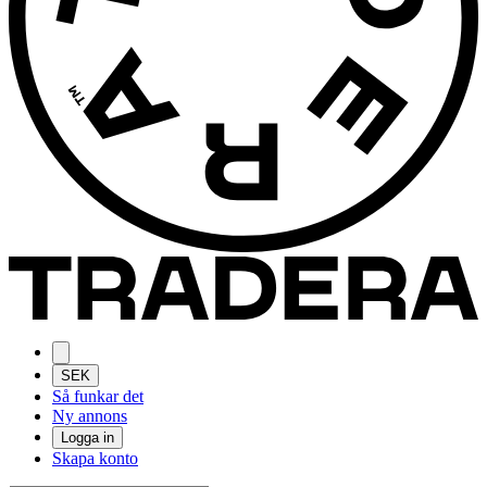
SEK
Så funkar det
Ny annons
Logga in
Skapa konto