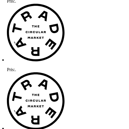
Pris:
.
Pris:
.