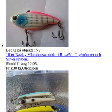
Badge på objektet:
Ny
18 gr Bagley Vibrationswobbler i Rosa/Vit färg/mönster och
Silver revben.
Sluttid
11 aug 12:05
.
Pris:
30 kr
,
Utropspris
.