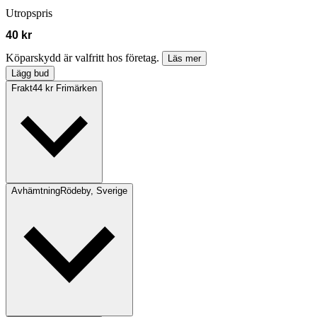
Utropspris
40 kr
Köparskydd är valfritt hos företag.
Läs mer
Lägg bud
Frakt
44 kr Frimärken
Avhämtning
Rödeby, Sverige