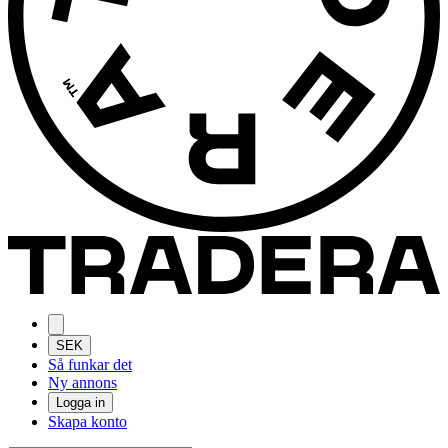
SEK
Så funkar det
Ny annons
Logga in
Skapa konto