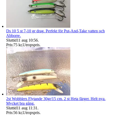
Ds 10 5 st 7-10 gr drag. Perfekt för Put-And-Take vatten och
Abborre.
Sluttid
11 aug 10:56
.
Pris:
75 kr
,
Utropspris
.
2st Wobblers Flytande 30gr/15 cm. 2 st Heta färger. Helt nya.
Mycket bra gång.
Sluttid
11 aug 11:31
.
Pris:
56 kr
,
Utropspris
.