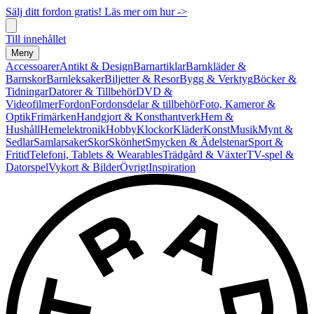
Sälj ditt fordon gratis! Läs mer om hur ->
Till innehållet
Meny
Accessoarer
Antikt & Design
Barnartiklar
Barnkläder &
Barnskor
Barnleksaker
Biljetter & Resor
Bygg & Verktyg
Böcker &
Tidningar
Datorer & Tillbehör
DVD &
Videofilmer
Fordon
Fordonsdelar & tillbehör
Foto, Kameror &
Optik
Frimärken
Handgjort & Konsthantverk
Hem &
Hushåll
Hemelektronik
Hobby
Klockor
Kläder
Konst
Musik
Mynt &
Sedlar
Samlarsaker
Skor
Skönhet
Smycken & Ädelstenar
Sport &
Fritid
Telefoni, Tablets & Wearables
Trädgård & Växter
TV-spel &
Datorspel
Vykort & Bilder
Övrigt
Inspiration