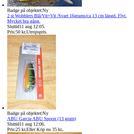
Badge på objektet:
Ny
2 st Wobblers Blå/Vit+Vit /Svart 16grams/ca 13 cm längd. Flyt.
Mycket bra gång.
Sluttid
11 aug 12:05
.
Pris:
50 kr
,
Utropspris
.
Badge på objektet:
Ny
ABU Garcia ABU Spoon (13 gram)
Sluttid
11 aug 12:06
.
Pris:
25 kr
,
Eller Köp nu
35 kr
,
.