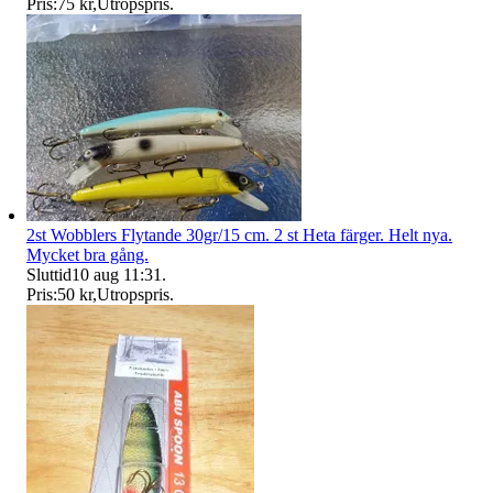
Pris:
75 kr
,
Utropspris
.
2st Wobblers Flytande 30gr/15 cm. 2 st Heta färger. Helt nya.
Mycket bra gång.
Sluttid
10 aug 11:31
.
Pris:
50 kr
,
Utropspris
.