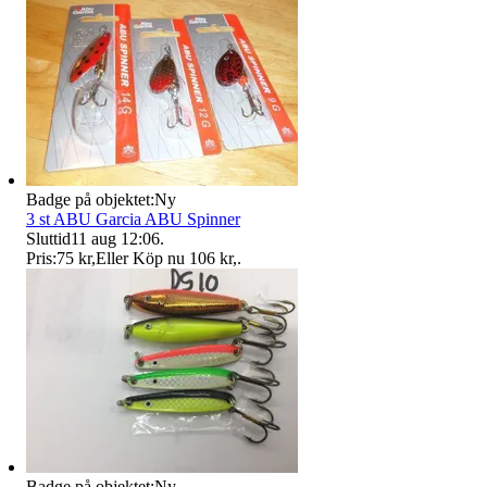
Badge på objektet:
Ny
3 st ABU Garcia ABU Spinner
Sluttid
11 aug 12:06
.
Pris:
75 kr
,
Eller Köp nu
106 kr
,
.
Badge på objektet:
Ny