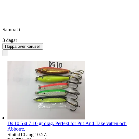
Samfrakt
3 dagar
Hoppa över karusell
Ds 10 5 st 7-10 gr drag. Perfekt för Put-And-Take vatten och
Abborre.
Sluttid
10 aug 10:57
.