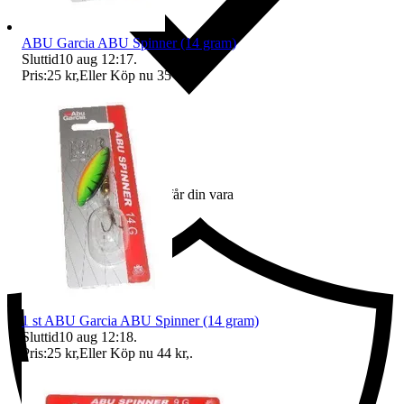
ABU Garcia ABU Spinner (14 gram)
Sluttid
10 aug 12:17
.
Pris:
25 kr
,
Eller Köp nu
35 kr
,
.
Ersättning om du inte får din vara
1 st ABU Garcia ABU Spinner (14 gram)
Sluttid
10 aug 12:18
.
Pris:
25 kr
,
Eller Köp nu
44 kr
,
.