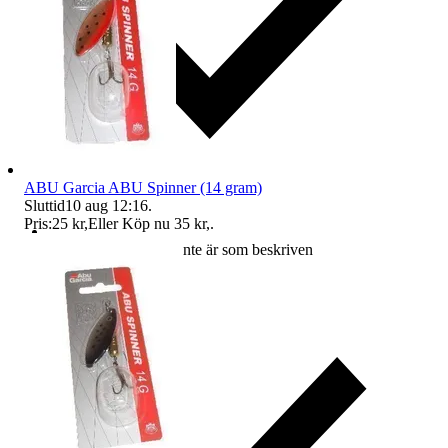
ABU Garcia ABU Spinner (14 gram)
Sluttid
10 aug 12:16
.
Pris:
25 kr
,
Eller Köp nu
35 kr
,
.
Ersättning om varan inte är som beskriven