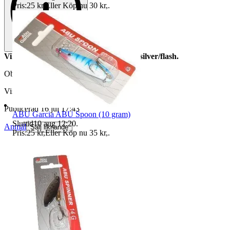
Pris:
25 kr
,
Eller Köp nu
30 kr
,
.
Vikt: 24 gram, längd: 9 cm, färg: svart/silver/flash.
Objektnr
740 725 747
Visningar
95
Publicerad
16 jul 17:43
ABU Garcia ABU Spoon (10 gram)
Sluttid
10 aug 12:20
.
Anmäl
Sälj liknande
Pris:
25 kr
,
Eller Köp nu
35 kr
,
.