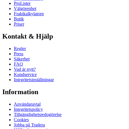
ProLister
Välgörenhet
Fraktkalkylatorn
Butik
Priser
Kontakt & Hjälp
Regler
Press
Säkerhet
FAQ
Vad är nytt?
Kundservice
Integritetsinställningar
Information
Användaravtal
Integritetspolicy
Tillgänglighetsredogörelse
Cookies
Jobba på Tradera