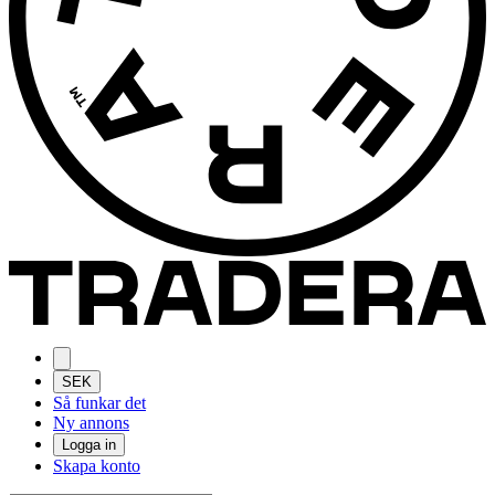
SEK
Så funkar det
Ny annons
Logga in
Skapa konto