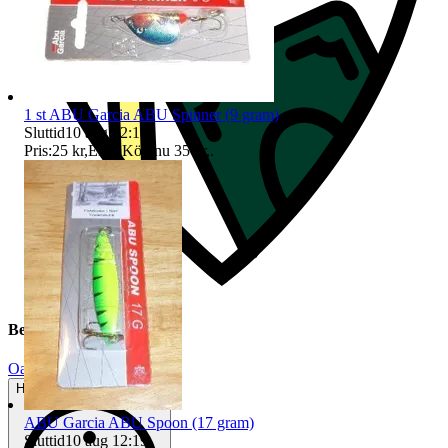
1 st ABU Garcia ABU Spinner (9 gram)
Sluttid
10 aug 12:18
.
Pris:
25 kr
,
Eller Köp nu
35 kr
,
.
Beskrivning
Oanvänt
Helt ny och aldrig använd
ABU Garcia ABU Spoon (17 gram)
Sluttid
10 aug 12:19
.