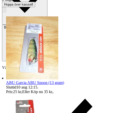
Hoppa över karusell
Betalning
Via Tradera
Välj till köparskydd
ABU Garcia ABU Spoon (13 gram)
Sluttid
10 aug 12:15
.
Pris:
25 kr
,
Eller Köp nu
35 kr
,
.