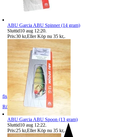
ABU Garcia ABU Spinner (14 gram)
Sluttid
10 aug 12:20
.
Pris:
30 kr
,
Eller Köp nu
35 kr
,
.
fiskemats
Rödeby
,
Sverige
ABU Garcia ABU Spoon (13 gram)
Sluttid
10 aug 12:22
.
Pris:
25 kr
,
Eller Köp nu
35 kr
,
.