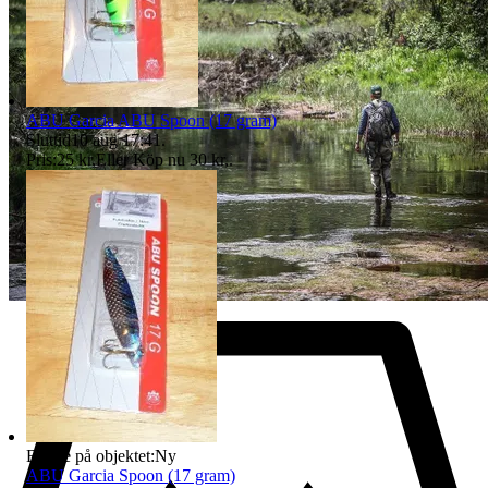
ABU Garcia ABU Spoon (17 gram)
Sluttid
10 aug 17:41
.
Pris:
25 kr
,
Eller Köp nu
30 kr
,
.
Badge på objektet:
Ny
ABU Garcia Spoon (17 gram)