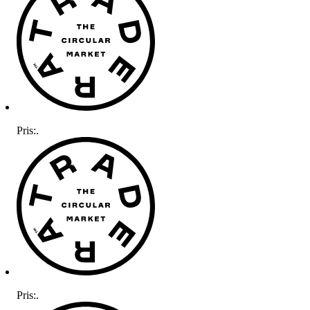
Pris:
.
Pris:
.