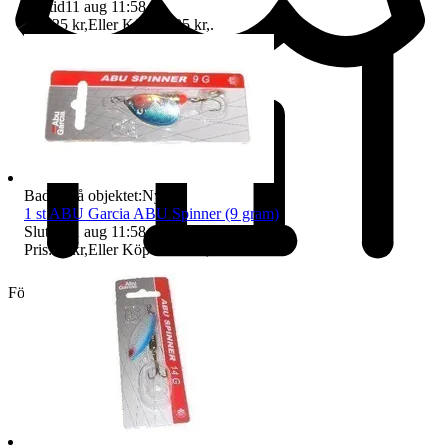
Sluttid
11 aug 11:58
.
Pris:
25 kr
,
Eller Köp nu
35 kr
,
.
Badge på objektet:
Ny
1 st ABU Garcia ABU Spinner (9 gram)
Sluttid
11 aug 11:58
.
Pris:
25 kr
,
Eller Köp nu
35 kr
,
.
Företag