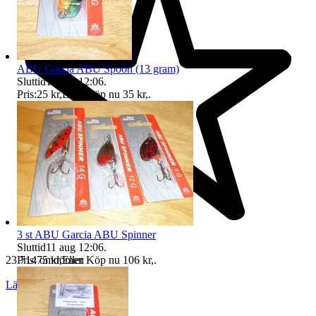
ABU Garcia ABU Spoon (13 gram)
Sluttid
11 aug 12:06
.
Pris:
25 kr
,
Eller Köp nu
35 kr
,
.
3 st ABU Garcia ABU Spinner
Sluttid
11 aug 12:06
.
23 714 omdömen
Pris:
75 kr
,
Eller Köp nu
106 kr
,
.
Läs omdömen
Följ