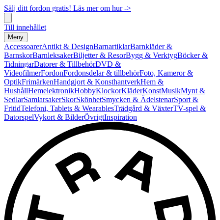
Sälj ditt fordon gratis! Läs mer om hur ->
Till innehållet
Meny
Accessoarer
Antikt & Design
Barnartiklar
Barnkläder &
Barnskor
Barnleksaker
Biljetter & Resor
Bygg & Verktyg
Böcker &
Tidningar
Datorer & Tillbehör
DVD &
Videofilmer
Fordon
Fordonsdelar & tillbehör
Foto, Kameror &
Optik
Frimärken
Handgjort & Konsthantverk
Hem &
Hushåll
Hemelektronik
Hobby
Klockor
Kläder
Konst
Musik
Mynt &
Sedlar
Samlarsaker
Skor
Skönhet
Smycken & Ädelstenar
Sport &
Fritid
Telefoni, Tablets & Wearables
Trädgård & Växter
TV-spel &
Datorspel
Vykort & Bilder
Övrigt
Inspiration