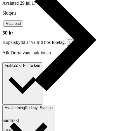
Avslutad
29 jul 17:43
Slutpris
∙
Visa bud
30 kr
Köparskydd är valfritt hos företag.
Läs mer
AiloDorra vann auktionen
Frakt
22 kr Frimärken
Avhämtning
Rödeby, Sverige
Samfrakt
3 dagar