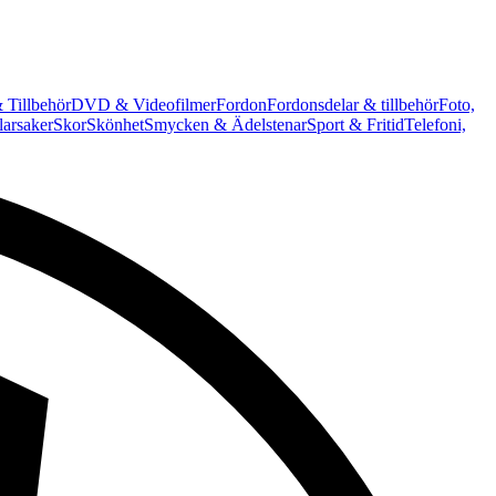
 Tillbehör
DVD & Videofilmer
Fordon
Fordonsdelar & tillbehör
Foto,
arsaker
Skor
Skönhet
Smycken & Ädelstenar
Sport & Fritid
Telefoni,