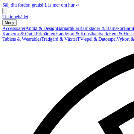
Sälj ditt fordon gratis! Läs mer om hur ->
Till innehållet
Meny
Accessoarer
Antikt & Design
Barnartiklar
Barnkläder & Barnskor
Barnl
Kameror & Optik
Frimärken
Handgjort & Konsthantverk
Hem & Hushå
Tablets & Wearables
Trädgård & Växter
TV-spel & Datorspel
Vykort &