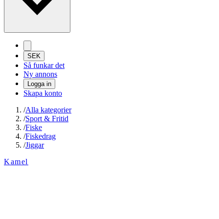
SEK
Så funkar det
Ny annons
Logga in
Skapa konto
/
Alla kategorier
/
Sport & Fritid
/
Fiske
/
Fiskedrag
/
Jiggar
Kamel