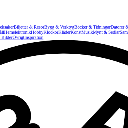
eksaker
Biljetter & Resor
Bygg & Verktyg
Böcker & Tidningar
Datorer &
ll
Hemelektronik
Hobby
Klockor
Kläder
Konst
Musik
Mynt & Sedlar
Saml
 Bilder
Övrigt
Inspiration