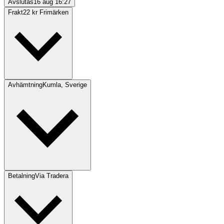
Avslutas
16 aug 16:27
Frakt
22 kr Frimärken
Avhämtning
Kumla, Sverige
Betalning
Via Tradera