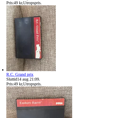
Pris:
49 kr
,
Utropspris
.
R.C. Grand prix
Sluttid
14 aug 21:09
.
Pris:
49 kr
,
Utropspris
.