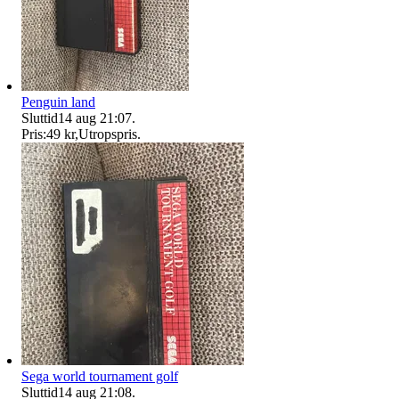
Penguin land
Sluttid
14 aug 21:07
.
Pris:
49 kr
,
Utropspris
.
Sega world tournament golf
Sluttid
14 aug 21:08
.