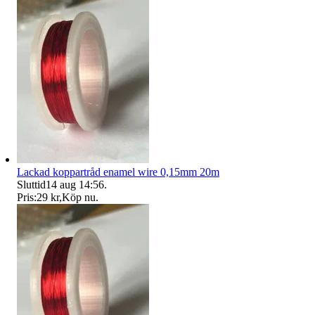
Lackad koppartråd enamel wire 0,15mm 20m
Sluttid
14 aug 14:56
.
Pris:
29 kr
,
Köp nu
.