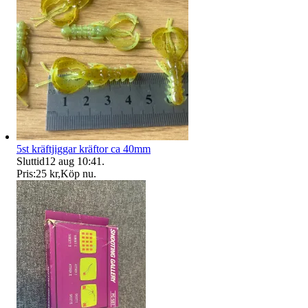
5st kräftjiggar kräftor ca 40mm
Sluttid
12 aug 10:41
.
Pris:
25 kr
,
Köp nu
.