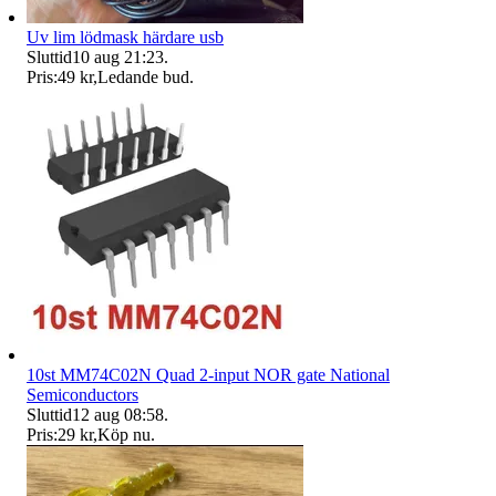
Uv lim lödmask härdare usb
Sluttid
10 aug 21:23
.
Pris:
49 kr
,
Ledande bud
.
10st MM74C02N Quad 2-input NOR gate National
Semiconductors
Sluttid
12 aug 08:58
.
Pris:
29 kr
,
Köp nu
.