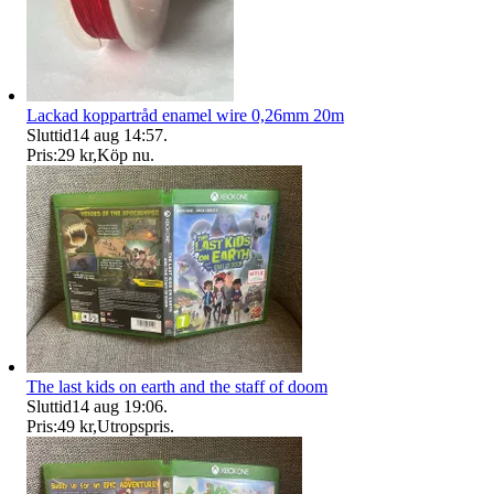
Lackad koppartråd enamel wire 0,26mm 20m
Sluttid
14 aug 14:57
.
Pris:
29 kr
,
Köp nu
.
The last kids on earth and the staff of doom
Sluttid
14 aug 19:06
.
Pris:
49 kr
,
Utropspris
.