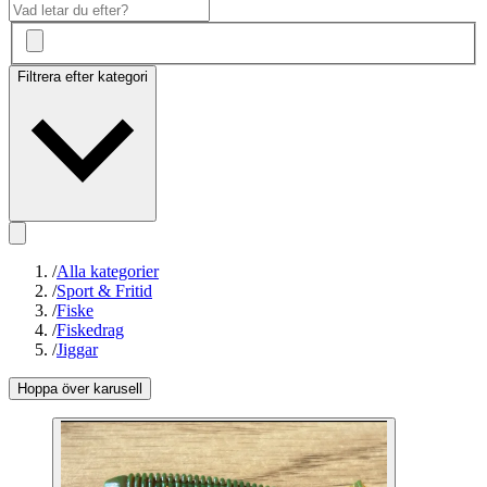
Filtrera efter kategori
/
Alla kategorier
/
Sport & Fritid
/
Fiske
/
Fiskedrag
/
Jiggar
Hoppa över karusell