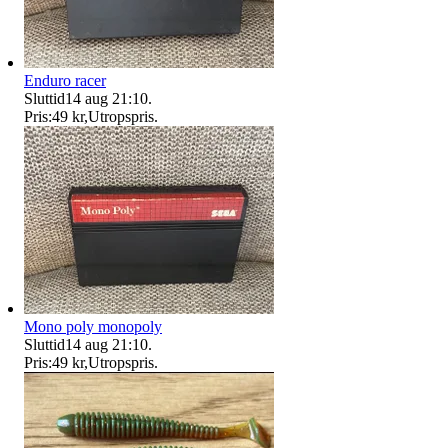
Enduro racer
Sluttid
14 aug 21:10
.
Pris:
49 kr
,
Utropspris
.
Mono poly monopoly
Sluttid
14 aug 21:10
.
Pris:
49 kr
,
Utropspris
.