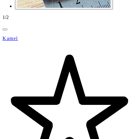
1
/
2
Kamel