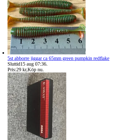
5st abborre jiggar ca 65mm green pumpkin redflake
Sluttid
15 aug 07:36
.
Pris:
29 kr
,
Köp nu
.