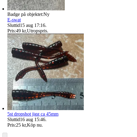
Badge på objektet:
Ny
E-swat
Sluttid
15 aug 17:16
.
Pris:
49 kr
,
Utropspris
.
5st dropshot jigg ca 45mm
Sluttid
16 aug 15:46
.
Pris:
25 kr
,
Köp nu
.