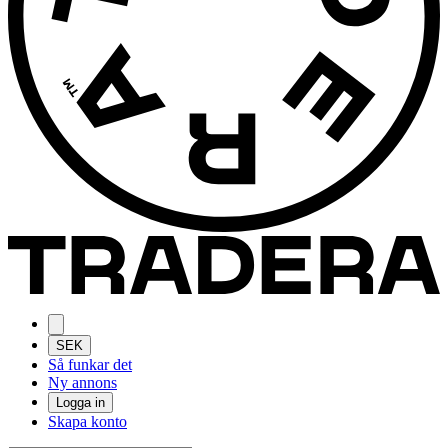
SEK
Så funkar det
Ny annons
Logga in
Skapa konto