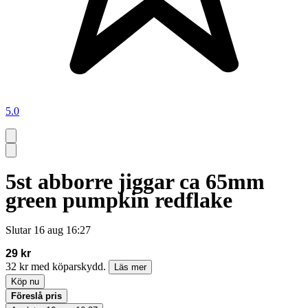
5.0
5st abborre jiggar ca 65mm
green pumpkin redflake
Slutar
16 aug 16:27
29 kr
32 kr med köparskydd.
Läs mer
Köp nu
Föreslå pris