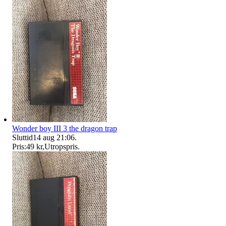
Wonder boy III 3 the dragon trap
Sluttid
14 aug 21:06
.
Pris:
49 kr
,
Utropspris
.