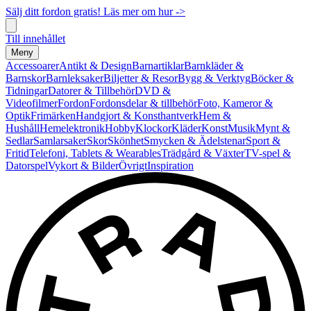
Sälj ditt fordon gratis! Läs mer om hur ->
Till innehållet
Meny
Accessoarer
Antikt & Design
Barnartiklar
Barnkläder &
Barnskor
Barnleksaker
Biljetter & Resor
Bygg & Verktyg
Böcker &
Tidningar
Datorer & Tillbehör
DVD &
Videofilmer
Fordon
Fordonsdelar & tillbehör
Foto, Kameror &
Optik
Frimärken
Handgjort & Konsthantverk
Hem &
Hushåll
Hemelektronik
Hobby
Klockor
Kläder
Konst
Musik
Mynt &
Sedlar
Samlarsaker
Skor
Skönhet
Smycken & Ädelstenar
Sport &
Fritid
Telefoni, Tablets & Wearables
Trädgård & Växter
TV-spel &
Datorspel
Vykort & Bilder
Övrigt
Inspiration