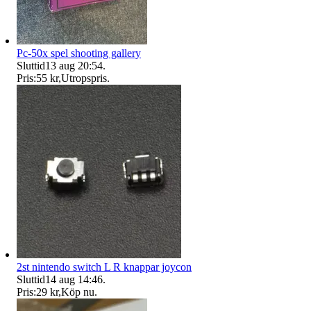
Pc-50x spel shooting gallery
Sluttid
13 aug 20:54
.
Pris:
55 kr
,
Utropspris
.
2st nintendo switch L R knappar joycon
Sluttid
14 aug 14:46
.
Pris:
29 kr
,
Köp nu
.