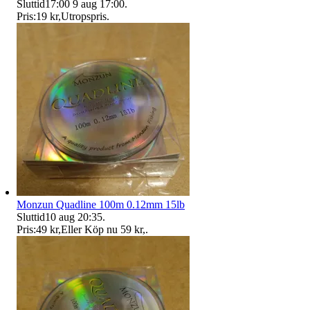
Sluttid
17:00
9 aug 17:00
.
Pris:
19 kr
,
Utropspris
.
Monzun Quadline 100m 0.12mm 15lb
Sluttid
10 aug 20:35
.
Pris:
49 kr
,
Eller Köp nu
59 kr
,
.