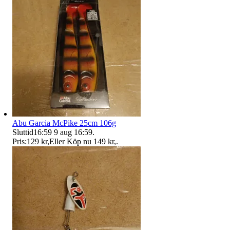
Abu Garcia McPike 25cm 106g
Sluttid
16:59
9 aug 16:59
.
Pris:
129 kr
,
Eller Köp nu
149 kr
,
.