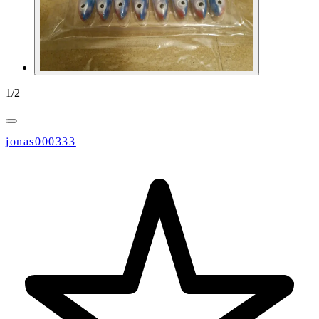
1
/
2
jonas000333