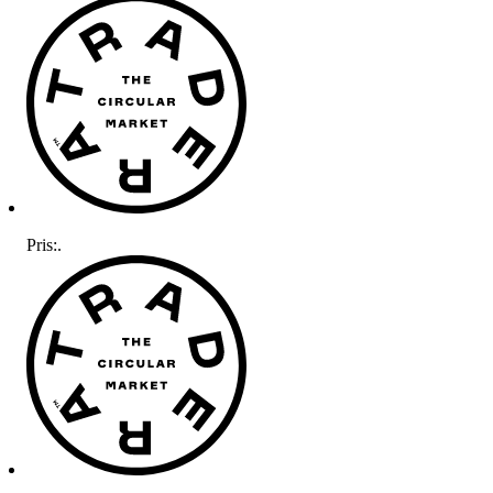
Pris:
.