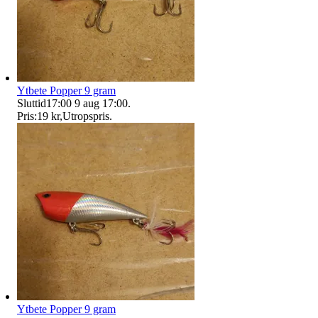
Ytbete Popper 9 gram
Sluttid
17:00
9 aug 17:00
.
Pris:
19 kr
,
Utropspris
.
Ytbete Popper 9 gram