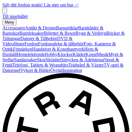
Sälj ditt fordon gratis! Läs mer om hur ->
Till innehållet
Meny
Accessoarer
Antikt & Design
Barnartiklar
Barnkläder &
Barnskor
Barnleksaker
Biljetter & Resor
Bygg & Verktyg
Böcker &
Tidningar
Datorer & Tillbehör
DVD &
Videofilmer
Fordon
Fordonsdelar & tillbehör
Foto, Kameror &
Optik
Frimärken
Handgjort & Konsthantverk
Hem &
Hushåll
Hemelektronik
Hobby
Klockor
Kläder
Konst
Musik
Mynt &
Sedlar
Samlarsaker
Skor
Skönhet
Smycken & Ädelstenar
Sport &
Fritid
Telefoni, Tablets & Wearables
Trädgård & Växter
TV-spel &
Datorspel
Vykort & Bilder
Övrigt
Inspiration