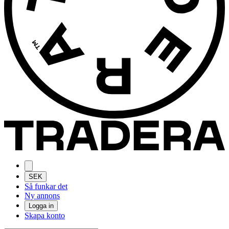
SEK
Så funkar det
Ny annons
Logga in
Skapa konto