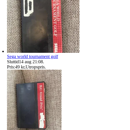
Sega world tournament golf
Sluttid
14 aug 21:08
.
Pris:
49 kr
,
Utropspris
.