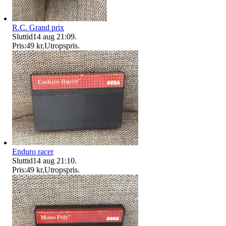
R.C. Grand prix
Sluttid
14 aug 21:09
.
Pris:
49 kr
,
Utropspris
.
Enduro racer
Sluttid
14 aug 21:10
.
Pris:
49 kr
,
Utropspris
.