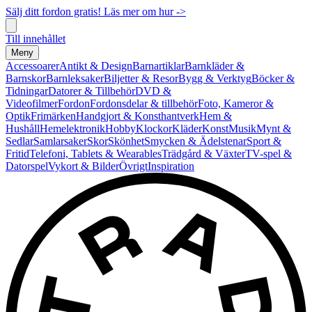
Sälj ditt fordon gratis! Läs mer om hur ->
Till innehållet
Meny
Accessoarer
Antikt & Design
Barnartiklar
Barnkläder &
Barnskor
Barnleksaker
Biljetter & Resor
Bygg & Verktyg
Böcker &
Tidningar
Datorer & Tillbehör
DVD &
Videofilmer
Fordon
Fordonsdelar & tillbehör
Foto, Kameror &
Optik
Frimärken
Handgjort & Konsthantverk
Hem &
Hushåll
Hemelektronik
Hobby
Klockor
Kläder
Konst
Musik
Mynt &
Sedlar
Samlarsaker
Skor
Skönhet
Smycken & Ädelstenar
Sport &
Fritid
Telefoni, Tablets & Wearables
Trädgård & Växter
TV-spel &
Datorspel
Vykort & Bilder
Övrigt
Inspiration