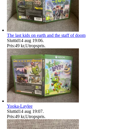
The last kids on earth and the staff of doom
Sluttid
14 aug 19:06
.
Pris:
49 kr
,
Utropspris
.
Yooka-Laylee
Sluttid
14 aug 19:07
.
Pris:
49 kr
,
Utropspris
.