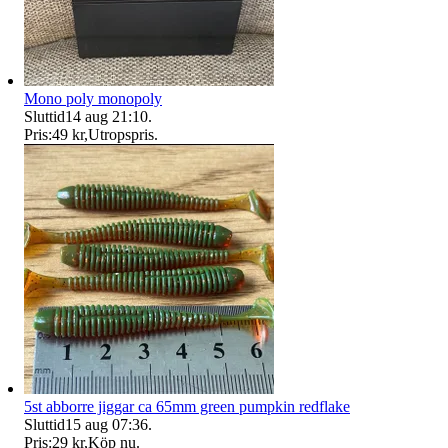
Mono poly monopoly
Sluttid
14 aug 21:10
.
Pris:
49 kr
,
Utropspris
.
5st abborre jiggar ca 65mm green pumpkin redflake
Sluttid
15 aug 07:36
.
Pris:
29 kr
,
Köp nu
.