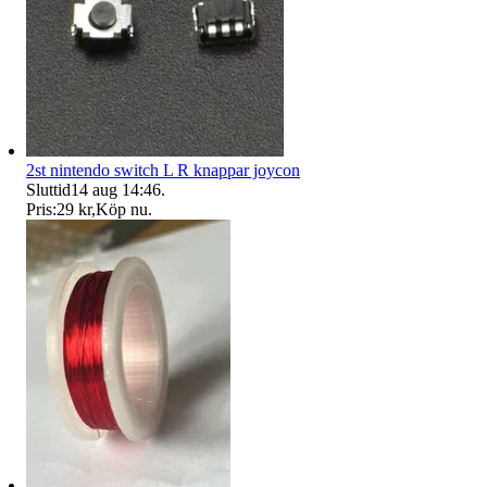
2st nintendo switch L R knappar joycon
Sluttid
14 aug 14:46
.
Pris:
29 kr
,
Köp nu
.