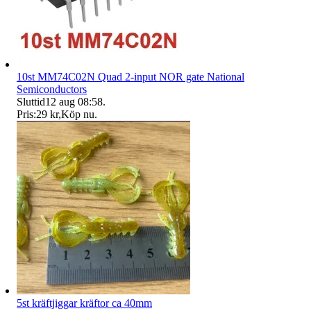
10st MM74C02N Quad 2-input NOR gate National
Semiconductors
Sluttid
12 aug 08:58
.
Pris:
29 kr
,
Köp nu
.
5st kräftjiggar kräftor ca 40mm