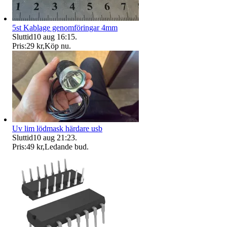
5st Kablage genomföringar 4mm
Sluttid
10 aug 16:15
.
Pris:
29 kr
,
Köp nu
.
Uv lim lödmask härdare usb
Sluttid
10 aug 21:23
.
Pris:
49 kr
,
Ledande bud
.