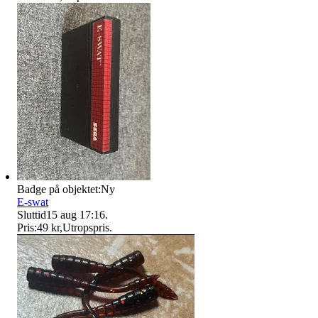
Badge på objektet:
Ny
E-swat
Sluttid
15 aug 17:16
.
Pris:
49 kr
,
Utropspris
.