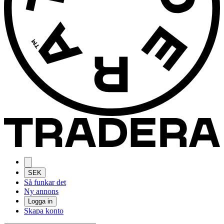
SEK
Så funkar det
Ny annons
Logga in
Skapa konto