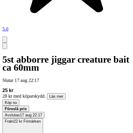
5.0
5st abborre jiggar creature bait
ca 60mm
Slutar
17 aug 22:17
25 kr
28 kr med köparskydd.
Läs mer
Köp nu
Föreslå pris
Avslutas
17 aug 22:17
Frakt
22 kr Frimärken