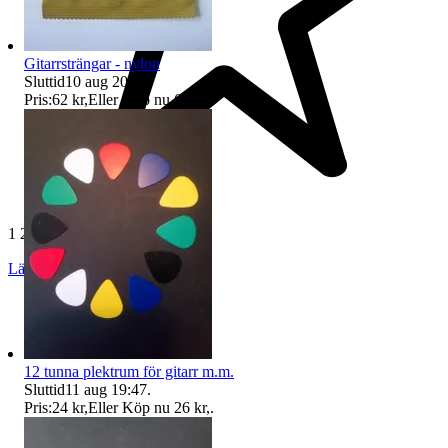
Gitarrsträngar - nylon
Sluttid
10 aug 20:47
.
Pris:
62 kr
,
Eller Köp nu
65 kr
,
.
1 272 omdömen
Läs omdömen
Följ
12 tunna plektrum för gitarr m.m.
Sluttid
11 aug 19:47
.
Pris:
24 kr
,
Eller Köp nu
26 kr
,
.