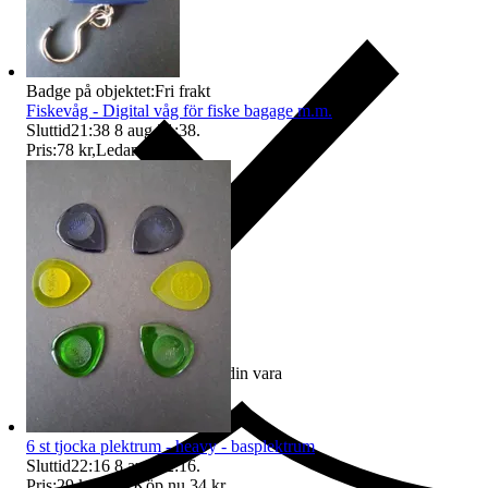
Badge på objektet:
Fri frakt
Fiskevåg - Digital våg för fiske bagage m.m.
Sluttid
21:38
8 aug 21:38
.
Pris:
78 kr
,
Ledande bud
.
Ersättning om du inte får din vara
6 st tjocka plektrum - heavy - basplektrum
Sluttid
22:16
8 aug 22:16
.
Pris:
29 kr
,
Eller Köp nu
34 kr
,
.