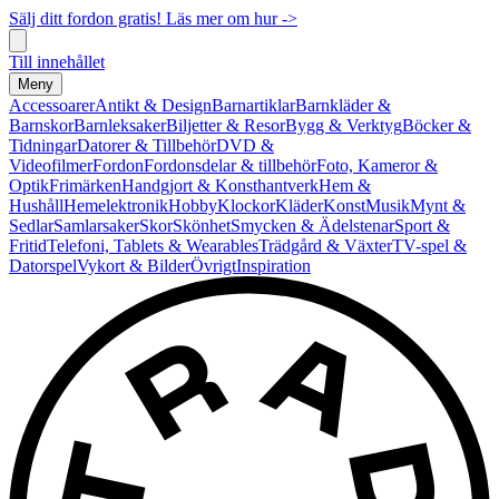
Sälj ditt fordon gratis! Läs mer om hur ->
Till innehållet
Meny
Accessoarer
Antikt & Design
Barnartiklar
Barnkläder &
Barnskor
Barnleksaker
Biljetter & Resor
Bygg & Verktyg
Böcker &
Tidningar
Datorer & Tillbehör
DVD &
Videofilmer
Fordon
Fordonsdelar & tillbehör
Foto, Kameror &
Optik
Frimärken
Handgjort & Konsthantverk
Hem &
Hushåll
Hemelektronik
Hobby
Klockor
Kläder
Konst
Musik
Mynt &
Sedlar
Samlarsaker
Skor
Skönhet
Smycken & Ädelstenar
Sport &
Fritid
Telefoni, Tablets & Wearables
Trädgård & Växter
TV-spel &
Datorspel
Vykort & Bilder
Övrigt
Inspiration