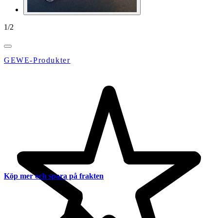
1
/
2
GEWE-Produkter
Köp mer och spara på frakten