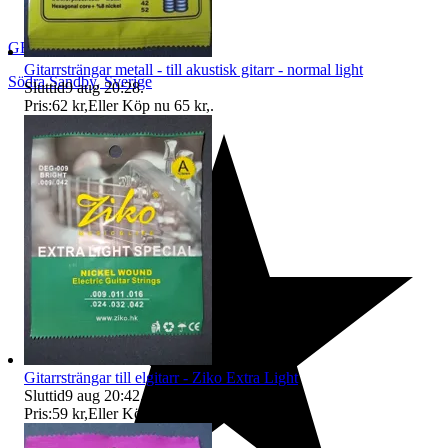
GEWE-Produkter
Gitarrsträngar metall - till akustisk gitarr - normal light
Södra Sandby
,
Sverige
Sluttid
9 aug 20:28
.
Pris:
62 kr
,
Eller Köp nu
65 kr
,
.
Gitarrsträngar till elgitarr - Ziko Extra Light
Sluttid
9 aug 20:42
.
Pris:
59 kr
,
Eller Köp nu
62 kr
,
.