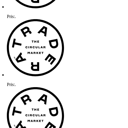
Pris:
.
Pris:
.