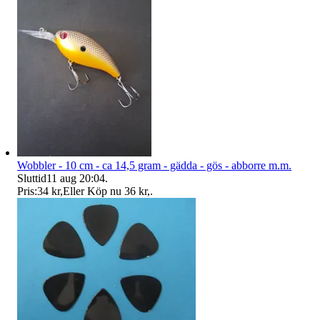
Wobbler - 10 cm - ca 14,5 gram - gädda - gös - abborre m.m.
Sluttid
11 aug 20:04
.
Pris:
34 kr
,
Eller Köp nu
36 kr
,
.