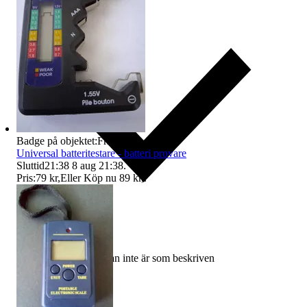
Badge på objektet:
Fri frakt
Universal batteritestare - batteri provare
Sluttid
21:38
8 aug 21:38
.
Pris:
79 kr
,
Eller Köp nu
89 kr
,
.
Ersättning om varan inte är som beskriven