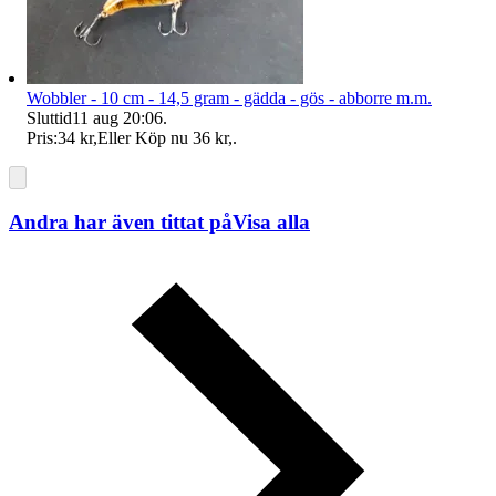
Wobbler - 10 cm - 14,5 gram - gädda - gös - abborre m.m.
Sluttid
11 aug 20:06
.
Pris:
34 kr
,
Eller Köp nu
36 kr
,
.
Andra har även tittat på
Visa alla