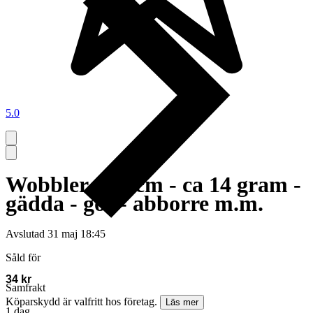
5.0
Wobbler - 10 cm - ca 14 gram -
gädda - gös - abborre m.m.
Avslutad
31 maj 18:45
Såld för
34 kr
Samfrakt
Köparskydd är valfritt hos företag.
Läs mer
1 dag