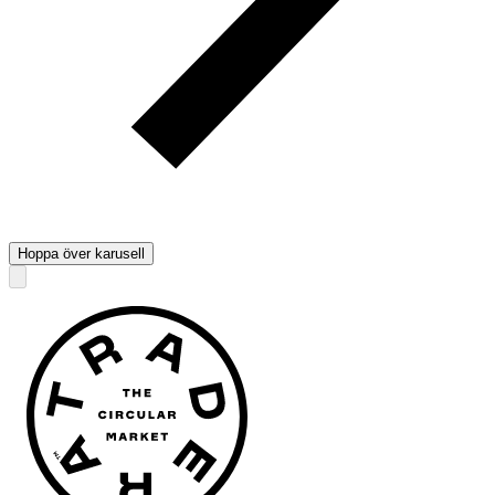
Hoppa över karusell