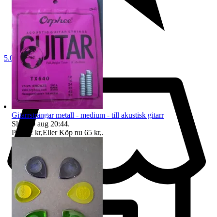
5.0
Gitarrsträngar metall - medium - till akustisk gitarr
Sluttid
9 aug 20:44
.
Pris:
62 kr
,
Eller Köp nu
65 kr
,
.