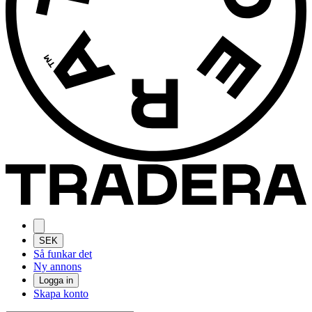
SEK
Så funkar det
Ny annons
Logga in
Skapa konto