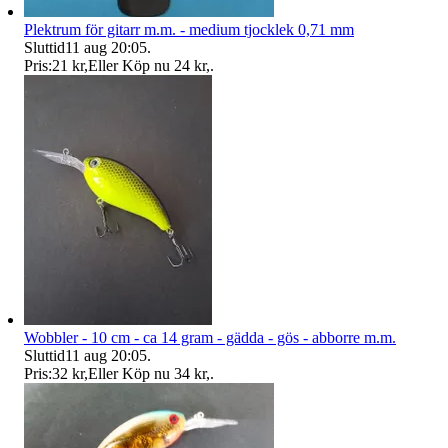
Plektrum för gitarr m.m. - medium tjocklek 0,71 mm
Sluttid
11 aug 20:05
.
Pris:
21 kr
,
Eller Köp nu
24 kr
,
.
Wobbler - 10 cm - ca 14 gram - gädda - gös - abborre m.m.
Sluttid
11 aug 20:05
.
Pris:
32 kr
,
Eller Köp nu
34 kr
,
.