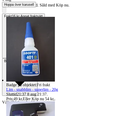
Hoppa över karusell
Annonsen är avslutad. Såld med Köp nu.
Frakt
16 kr Annat fraktsätt
Betalning
Via Tradera
Badge på objektet:
Fri frakt
Lim - snabblim - superlim - 20g
Sluttid
21:37
8 aug 21:37
.
Pris:
49 kr
,
Eller Köp nu
54 kr
,
.
Välj till köparskydd