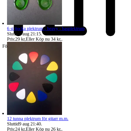
6 st tjocka plektrum - heavy - basplektrum
Sluttid
9 aug 21:15
.
Pris:
29 kr
,
Eller Köp nu
34 kr
,
.
Företag
12 tunna plektrum för gitarr m.m.
Sluttid
9 aug 21:40
.
Pris:
24 kr
,
Eller Köp nu
26 kr
,
.