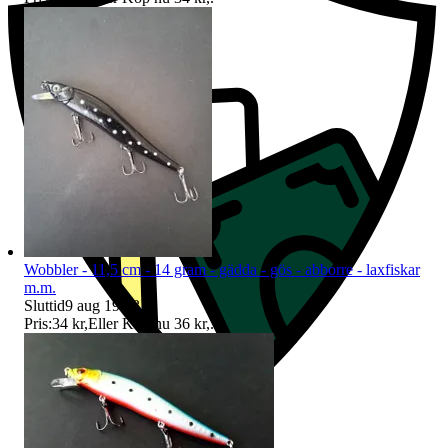
Wobbler - 11,5 cm - 14 gram - gädda - gös - abborre - laxfiskar
m.m.
Sluttid
9 aug 19:53
.
Pris:
34 kr
,
Eller Köp nu
36 kr
,
.