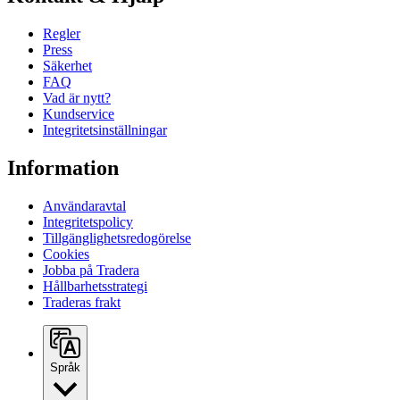
Regler
Press
Säkerhet
FAQ
Vad är nytt?
Kundservice
Integritetsinställningar
Information
Användaravtal
Integritetspolicy
Tillgänglighetsredogörelse
Cookies
Jobba på Tradera
Hållbarhetsstrategi
Traderas frakt
Språk