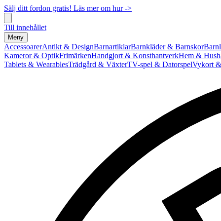
Sälj ditt fordon gratis! Läs mer om hur ->
Till innehållet
Meny
Accessoarer
Antikt & Design
Barnartiklar
Barnkläder & Barnskor
Barnl
Kameror & Optik
Frimärken
Handgjort & Konsthantverk
Hem & Hushå
Tablets & Wearables
Trädgård & Växter
TV-spel & Datorspel
Vykort &