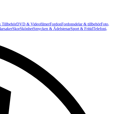
 Tillbehör
DVD & Videofilmer
Fordon
Fordonsdelar & tillbehör
Foto,
arsaker
Skor
Skönhet
Smycken & Ädelstenar
Sport & Fritid
Telefoni,