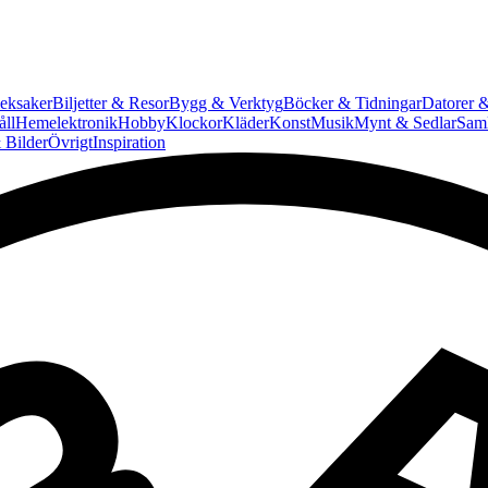
eksaker
Biljetter & Resor
Bygg & Verktyg
Böcker & Tidningar
Datorer &
ll
Hemelektronik
Hobby
Klockor
Kläder
Konst
Musik
Mynt & Sedlar
Saml
 Bilder
Övrigt
Inspiration